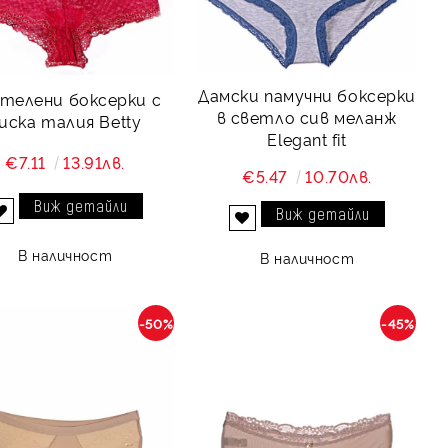
Дамски памучни боксерки
телени боксерки с
в светло сив меланж
иска талия Betty
Elegant fit
€7.11
13.91лв.
€5.47
10.70лв.
Виж детайли
Виж детайли
Добави в желани
Добави в желани
В наличност
В наличност
-50%
-45%