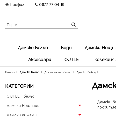
Профил
0877 77 04 19
Дамско Бельо
Боди
Дамски Нощн
Аксесоари
OUTLET
колекция 
Начало
Дамско Бельо
Долни части бельо
Дамски Боксерки
Дамск
КАТЕГОРИИ
OUTLET бельо
Дамски б
Дамски Нощници
покритие
Памучни Нощници
Дамски пижами