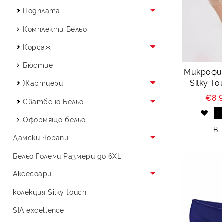
Подплата
Клин Против Протриване
Комплекти Бельо
Корсаж
Памучен Корсаж
Бюстие
Микрофи
Silky T
Тюлен Корсаж
Жартиери
€8.
Корсаж от Микрофибър
Жартиер За Крак
Сватбено Бельо
Добави в желани
Бельо за Булки
Оформящо бельо
В 
Сватбен Жартиер
Дамски Чорапи
Дамски Терлици и Чорапи
Бельо Големи Размери до 6XL
Мъжки памучни терлици
Аксесоари
Аксесоари за Коса
колекция Silky touch
SIA excellence