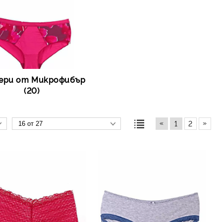
ери от Микрофибър
(20)
«
»
1
2