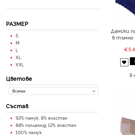
РАЗМЕР
Дамски п
S
в тъмно с
M
€5.
L
XL
XXL
Добави в желани
В 
Цветове
Състав
92% памук, 8% еластан
88% полиамид 12% еластан
100% памук