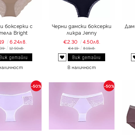
и боксерки с
Черни дамски боксерки
Дам
тела Bright
ликра Jenny
19
6.24лв.
€2.30
4.50лв.
.39
12.50лв.
€4.19
8.19лв.
Виж детайли
Виж детайли
Добави в желани
наличност
В наличност
-50%
-50%