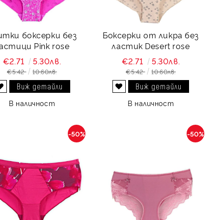
итки боксерки без
Боксерки от ликра без
астици Pink rose
ластик Desert rose
€2.71
5.30лв.
€2.71
5.30лв.
€5.42
10.60лв.
€5.42
10.60лв.
Виж детайли
Виж детайли
Добави в желани
Добави в желани
В наличност
В наличност
-50%
-50%