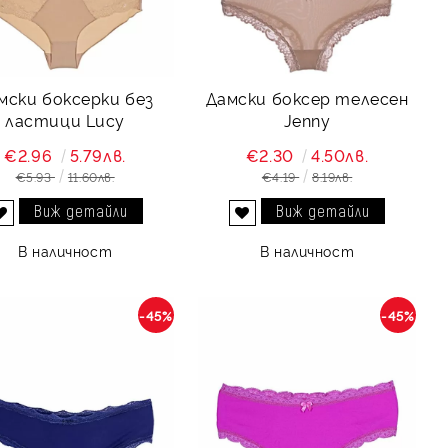
мски боксерки без
Дамски боксер телесен
ластици Lucy
Jenny
€2.96
5.79лв.
€2.30
4.50лв.
€5.93
11.60лв.
€4.19
8.19лв.
Виж детайли
Виж детайли
Добави в желани
Добави в желани
В наличност
В наличност
-45%
-45%