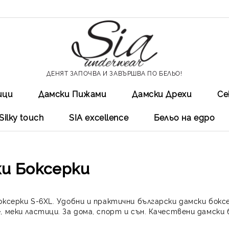
ДЕНЯТ ЗАПОЧВА И ЗАВЪРШВА ПО БЕЛЬО!
ици
Дамски Пижами
Дамски Дрехи
Се
Silky touch
SIA excellеnce
Бельо на едро
и Боксерки
оксерки S-6XL. Удобни и практични български дамски бокс
, меки ластици. За дома, спорт и сън. Качествени дамски 