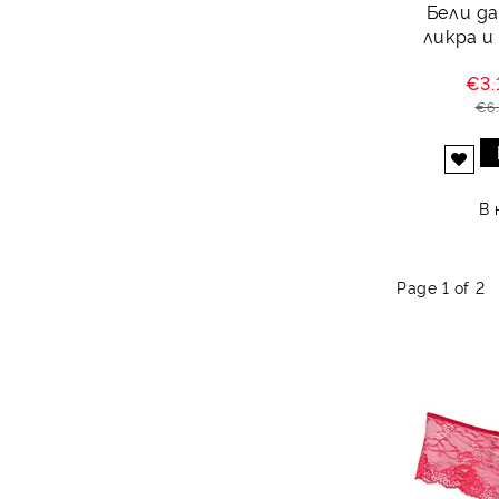
Бели д
ликра и
€3.
€6
Добави в желани
В 
Page 1 of 2