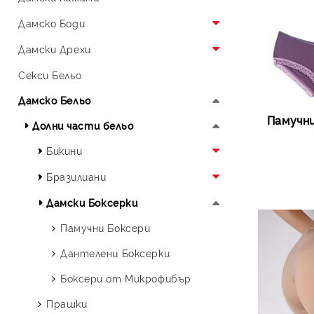
Нощници Микрофибър
Памучна Пижама
Дамскo Боди
Тюлени Нощници
Сатен
Боди Бельо
Дамски Дрехи
Боди с Къс Ръкав
Дамски Клин
Секси Бельо
Боди с Дълъг Ръкав
Потник
Дамско Бельо
Памучни
Боди Блуза
Дамска Блуза
Долни части бельо
Секси Боди
Бикини
Памучни Бикини
Бразилиани
Дантелени Бикини
Памучни Бразилиани
Дамски Боксерки
Микрофибърни Бикини
Дантелени Бразилиани
Памучни Боксери
Тюлени Бикини
Микрофибърни Бразилиани
Дантелени Боксерки
Тюлени Бразилиани
Боксери от Микрофибър
Прашки