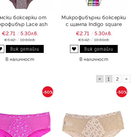
мски боксерки от
Микрофибърни боксерки
крофибър Lace ash
с щампа Indigo square
€2.71
5.30лв.
€2.71
5.30лв.
€5.42
10.60лв.
€5.42
10.60лв.
Виж детайли
Виж детайли
Добави в желани
Добави в желани
В наличност
В наличност
«
»
1
2
-50%
-50%