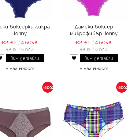
ски боксерки ликра
Дамски боксер
Jenny
микрофибър Jenny
€2.30
4.50лв.
€2.30
4.50лв.
€4.19
8.19лв.
€4.19
8.19лв.
Виж детайли
Виж детайли
Добави в желани
Добави в желани
В наличност
В наличност
-50%
-50%