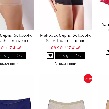
Дан
н
бърни боксерки
Микрофибърни боксерки
ouch — телесни
Silky Touch — черни
90
17.41лв.
€8.90
17.41лв.
Виж детайли
Виж детайли
Добави в желани
наличност
В наличност
-50%