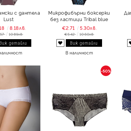
амски с дантела
Микрофибърни боксерки
Да
Lust
без ластици Tribal blue
18
8.18лв.
€2.71
5.30лв.
.57
10.89лв.
€5.42
10.60лв.
Виж детайли
Виж детайли
Добави в желани
наличност
В наличност
-50%