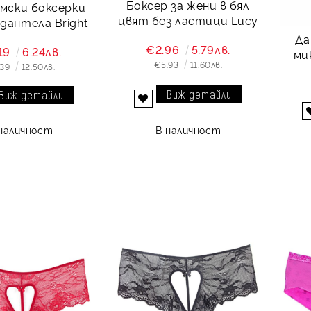
Боксер за жени в бял
амски боксерки
цвят без ластици Lucy
 дантела Bright
Да
€2.96
5.79лв.
19
6.24лв.
ми
€5.93
11.60лв.
.39
12.50лв.
Виж детайли
Виж детайли
Добави в желани
В наличност
наличност