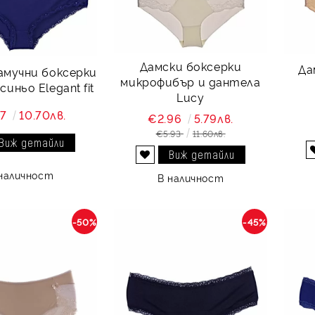
Дамски боксерки
Да
амучни боксерки
микрофибър и дантела
иньо Elegant fit
Lucy
47
10.70лв.
€2.96
5.79лв.
€5.93
11.60лв.
Виж детайли
Виж детайли
Добави в желани
наличност
В наличност
-50%
-45%