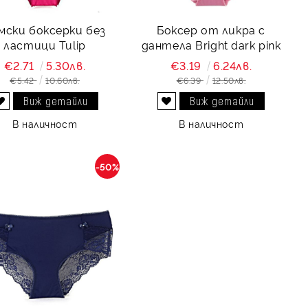
мски боксерки без
Боксер от ликра с
ластици Tulip
дантела Bright dark pink
€2.71
5.30лв.
€3.19
6.24лв.
€5.42
10.60лв.
€6.39
12.50лв.
Виж детайли
Виж детайли
Добави в желани
Добави в желани
В наличност
В наличност
-50%