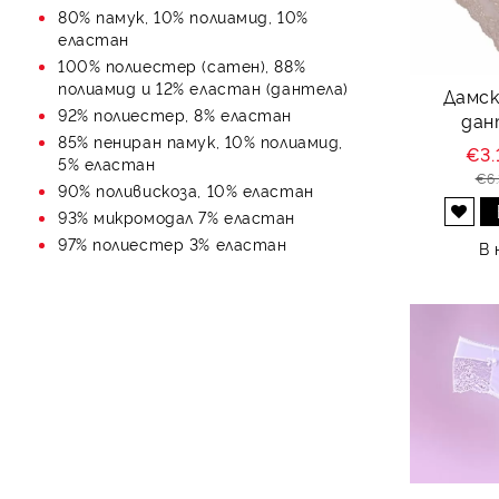
80% памук, 10% полиамид, 10%
еластан
100% полиестер (сатен), 88%
полиамид и 12% еластан (дантела)
Дамск
92% полиестер, 8% еластан
дан
85% пениран памук, 10% полиамид,
€3.
5% еластан
€6
90% поливискоза, 10% еластан
93% микромодал 7% еластан
Добави в желани
97% полиестер 3% еластан
В 