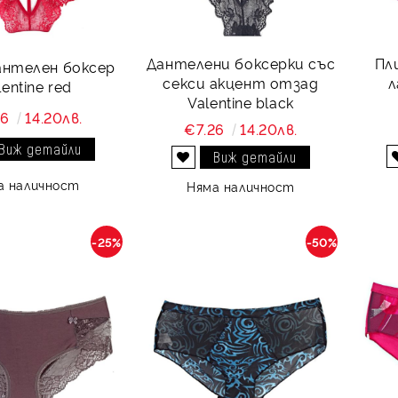
Дантелени боксерки със
Пл
антелен боксер
секси акцент отзад
л
lentine red
Valentine black
26
14.20лв.
€7.26
14.20лв.
Виж детайли
Виж детайли
Добави в желани
а наличност
Няма наличност
-25%
-50%