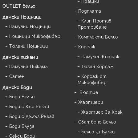
Прашки
OUTLET бельо
Подплата
Дамски Нощници
Клин Против
Памучни Нощници
Протриване
Нощници Микрофибър
Комплекти Бельо
Тюлени Нощници
Корсаж
Памучен Корсаж
Дамски пижами
Памучна Пижама
Тюлен Корсаж
Сатен
Корсаж от
Микрофибър
Дамскo Боди
Бюстие
Боди Бельо
Жартиери
Боди с Къс Ръкав
Жартиер За Крак
Боди с Дълъг Ръкав
Сватбено Бельо
Боди Блуза
Бельо за Булки
Секси Боди