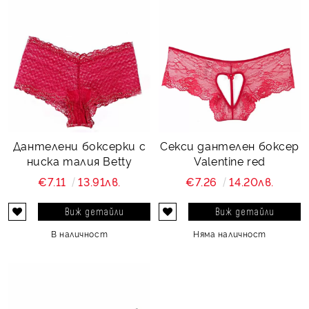
Дантелени боксерки с
Секси дантелен боксер
ниска талия Betty
Valentine red
€7.11
13.91лв.
€7.26
14.20лв.
Виж детайли
Виж детайли
В наличност
Няма наличност