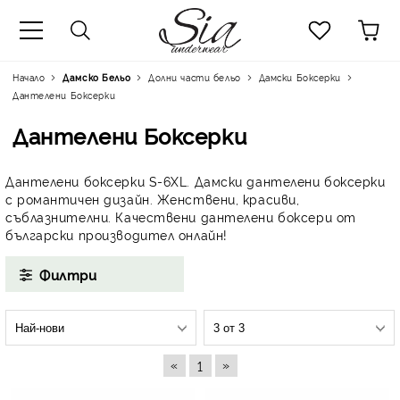
к
Начало
Дамско Бельо
Долни части бельо
Дамски Боксерки
Дантелени Боксерки
Дантелени Боксерки
Дантелени боксерки S-6XL. Дамски дантелени боксерки
с романтичен дизайн. Женствени, красиви,
съблазнителни. Качествени дантелени боксери от
български производител онлайн!
Филтри
«
»
1