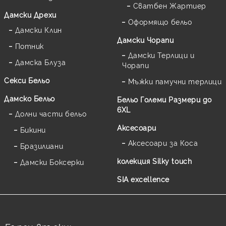
Сватбен Жартиер
Дамски Дрехи
Оформящо бельо
Дамски Клин
Дамски Чорапи
Потник
Дамски Терлици и
Дамска Блуза
Чорапи
Секси Бельо
Мъжки памучни терлици
Дамско Бельо
Бельо Големи Размери до
6XL
Долни части бельо
Аксесоари
Бикини
Аксесоари за Коса
Бразилиани
колекция Silky touch
Дамски Боксерки
SIA excellence