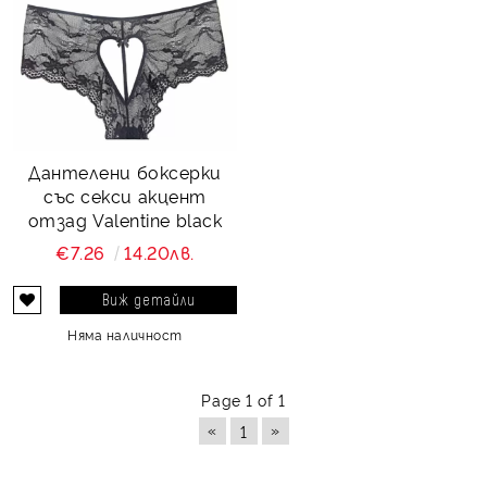
Дантелени боксерки
със секси акцент
отзад Valentine black
€7.26
14.20лв.
Виж детайли
Няма наличност
Page 1 of 1
«
»
1