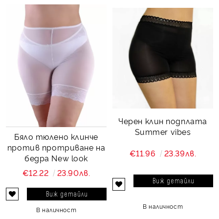
Черен клин подплата
Summer vibes
Бяло тюлено клинче
против протриване на
€11.96
23.39лв.
бедра New look
€12.22
23.90лв.
Виж детайли
Виж детайли
В наличност
В наличност