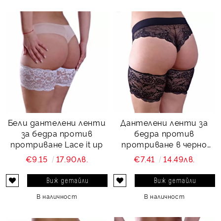
Бели дантелени ленти
Дантелени ленти за
за бедра против
бедра против
протриване Lace it up
протриване в черно
Lace it up
€9.15
17.90лв.
€7.41
14.49лв.
Виж детайли
Виж детайли
В наличност
В наличност