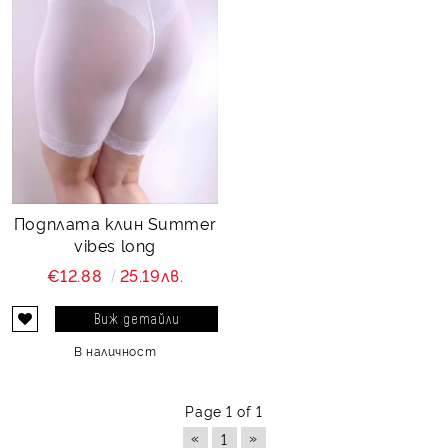
Подплата клин Summer
vibes long
€12.88
25.19лв.
Виж детайли
В наличност
Page 1 of 1
«
»
1