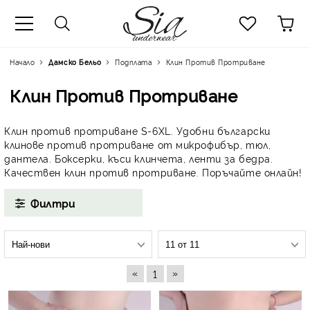
к
Начало
Дамско Бельо
Подплата
Клин Против Протриване
Клин Против Протриване
Клин против протриване S-6XL. Удобни български
клинове против протриване от микрофибър, тюл,
дантела. Боксерки, къси клинчета, ленти за бедра.
Качествен клин против протриване. Поръчайте онлайн!
Филтри
«
»
1