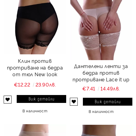
Клин против
Дантелени ленти за
протриване на бедра
бедра против
от тюл New look
протриване Lace it up
€12.22
23.90лв.
€7.41
14.49лв.
Виж детайли
Виж детайли
В наличност
В наличност