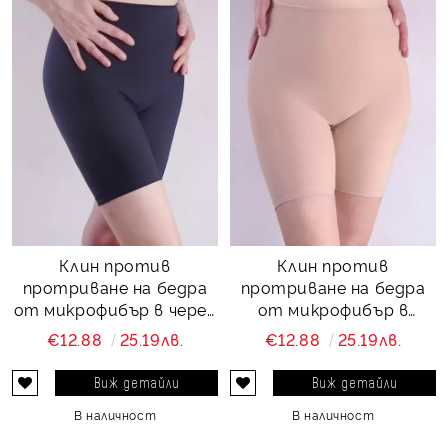
Клин против
Клин против
протриване на бедра
протриване на бедра
от микрофибър в черен
от микрофибър в
цвят Perfect comfort
телесен цвят Perfect
€12.88
25.19лв.
€12.88
25.19лв.
and protect
comfort and protect
Виж детайли
Виж детайли
В наличност
В наличност