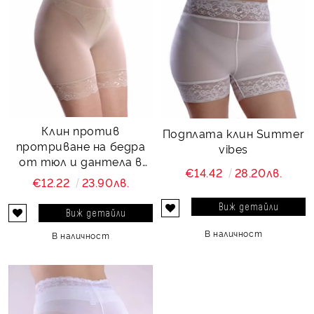
Клин против
Подплата клин Summer
протриване на бедра
vibes
от тюл и дантела в
€14.42
28.20лв.
телесен цвят New look
€12.22
23.90лв.
Виж детайли
Виж детайли
В наличност
В наличност