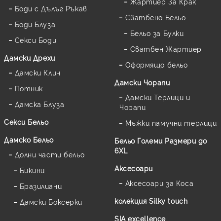
Жартиер За Крак
Боди с Дълъг Ръкав
Сватбено Бельо
Боди Блуза
Бельо за Булки
Секси Боди
Сватбен Жартиер
Дамски Дрехи
Оформящо бельо
Дамски Клин
Дамски Чорапи
Потник
Дамски Терлици и
Дамска Блуза
Чорапи
Секси Бельо
Мъжки памучни терлици
Дамско Бельо
Бельо Големи Размери до
6XL
Долни части бельо
Аксесоари
Бикини
Аксесоари за Коса
Бразилиани
колекция Silky touch
Дамски Боксерки
SIA excellence