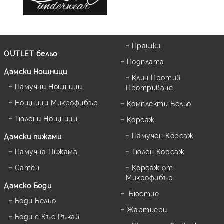
Прашки
OUTLET бельо
Подплата
Дамски Нощници
Клин Против
Памучни Нощници
Протриване
Нощници Микрофибър
Комплекти Бельо
Тюлени Нощници
Корсаж
Памучен Корсаж
Дамски пижами
Памучна Пижама
Тюлен Корсаж
Сатен
Корсаж от
Микрофибър
Дамскo Боди
Бюстие
Боди Бельо
Жартиери
Боди с Къс Ръкав