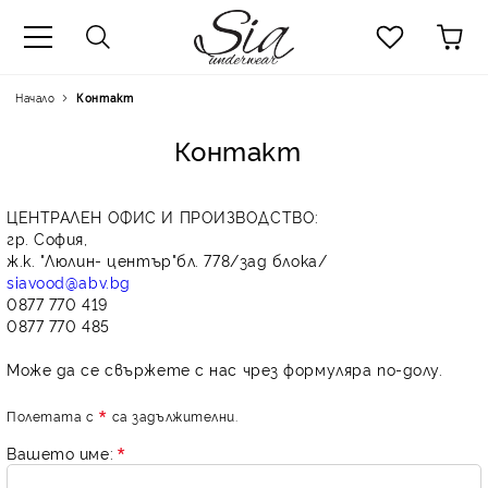
к
Начало
Контакт
Контакт
ЦЕНТРАЛЕН ОФИС И ПРОИЗВОДСТВО:
гр. София,
ж.к. "Люлин- център"бл. 778/зад блока/
siavood@abv.bg
0877 770 419
0877 770 485
Може да се свържете с нас чрез формуляра по-долу.
Полетата с
са задължителни.
Вашето име: