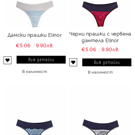
Черни прашки с червена
Дамски прашки Elinor
дантела Elinor
€5.06
9.90лв.
€5.06
9.90лв.
Виж детайли
Виж детайли
В наличност
В наличност