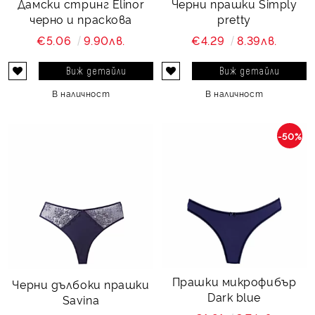
Дамски стринг Elinor
Черни прашки Simply
черно и праскова
pretty
€5.06
9.90лв.
€4.29
8.39лв.
Виж детайли
Виж детайли
В наличност
В наличност
-50%
Прашки микрофибър
Черни дълбоки прашки
Dark blue
Savina