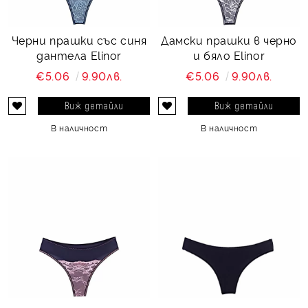
Черни прашки със синя
Дамски прашки в черно
дантела Elinor
и бяло Elinor
€5.06
9.90лв.
€5.06
9.90лв.
Виж детайли
Виж детайли
В наличност
В наличност