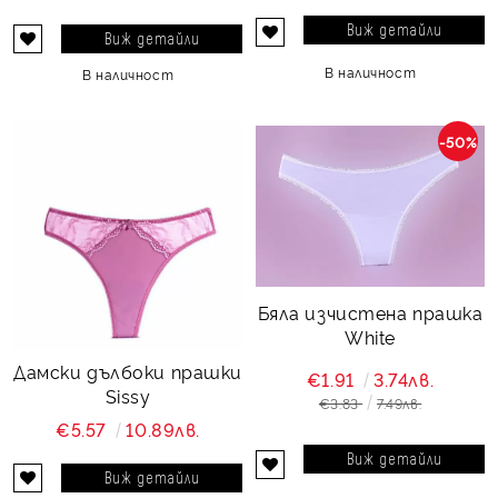
Виж детайли
Виж детайли
В наличност
В наличност
-50%
Бяла изчистена прашка
White
Дамски дълбоки прашки
€1.91
3.74лв.
Sissy
€3.83
7.49лв.
€5.57
10.89лв.
Виж детайли
Виж детайли