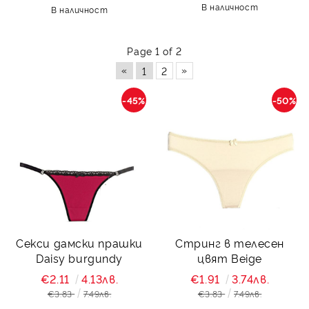
В наличност
В наличност
Page 1 of 2
«
»
1
2
-45%
-50%
Секси дамски прашки
Стринг в телесен
Daisy burgundy
цвят Beige
€2.11
4.13лв.
€1.91
3.74лв.
€3.83
7.49лв.
€3.83
7.49лв.