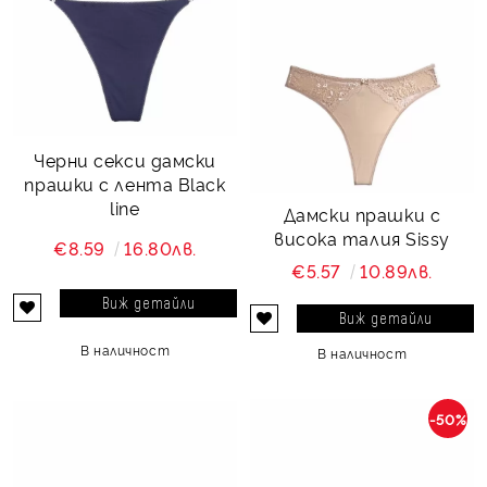
Черни секси дамски
прашки с лента Black
line
Дамски прашки с
висока талия Sissy
€8.59
16.80лв.
€5.57
10.89лв.
Виж детайли
Виж детайли
В наличност
В наличност
-50%