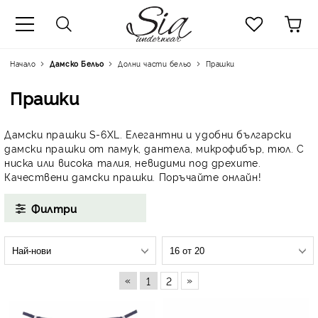
к
Начало
Дамско Бельо
Долни части бельо
Прашки
Прашки
Дамски прашки S-6XL. Елегантни и удобни български
дамски прашки от памук, дантела, микрофибър, тюл. С
ниска или висока талия, невидими под дрехите.
Качествени дамски прашки. Поръчайте онлайн!
Филтри
«
»
1
2