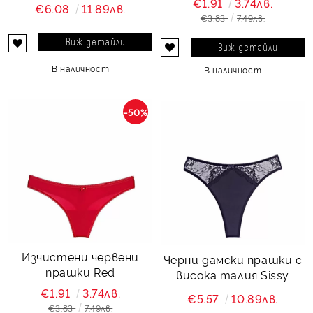
€1.91
3.74лв.
€6.08
11.89лв.
€3.83
7.49лв.
Виж детайли
Виж детайли
В наличност
В наличност
-50%
Изчистени червени
Черни дамски прашки с
прашки Red
висока талия Sissy
€1.91
3.74лв.
€5.57
10.89лв.
€3.83
7.49лв.