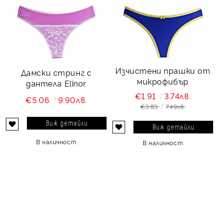
Изчистени прашки от
Дамски стринг с
микрофибър
дантела Elinor
€1.91
3.74лв.
€5.06
9.90лв.
€3.83
7.49лв.
Виж детайли
Виж детайли
В наличност
В наличност