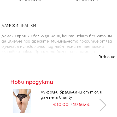
ДАМСКИ ПРАШКИ
Дамски прашки бельо за жени, които искат бельото им
да изчезне под дрехите. Минималното покритие отзад
означава нулеви линии под най-тесните панталони,
клинове и рокли. Прашките бельо не са само за
специални поводи — много жени ги носят ежедневно
Виж още
заради практичността им. В SIA Underwear
изработваме прашки от памук, микрофибър, дантела и
тюл — от спортни ежедневни модели до луксозни за
романтични вечери.
Нови продукти
ВИДОВЕ ДАМСКИ ПРАШКИ ПО МАТЕРИЯ
Луксозни бразилиани от тюл и
дантела Charity
Прашки от памук
Памучните прашки са доказателство, че минималното
€10.00
19.56лв.
бельо може да бъде и практично. Памукът с еластан е
дишащ и хигроскопичен — идеален за активни жени,