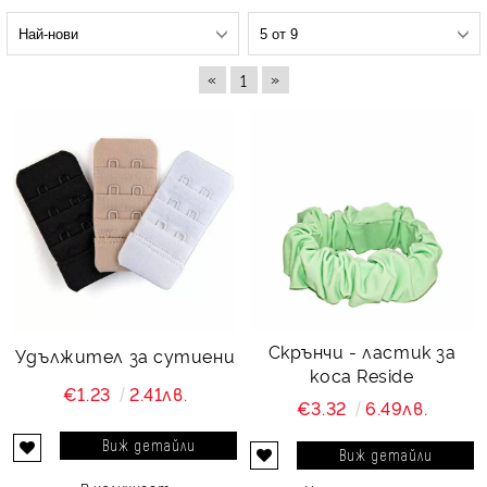
«
»
1
Скрънчи - ластик за
Удължител за сутиени
коса Reside
€1.23
2.41лв.
€3.32
6.49лв.
Виж детайли
Виж детайли