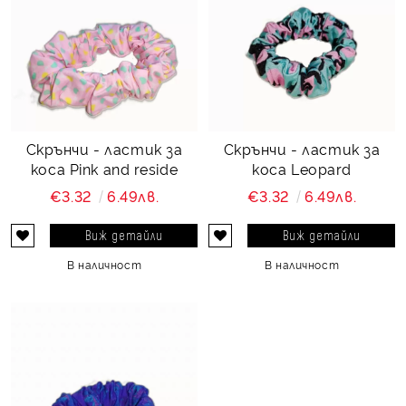
Скрънчи - ластик за
Скрънчи - ластик за
коса Pink and reside
коса Leopard
€3.32
6.49лв.
€3.32
6.49лв.
Виж детайли
Виж детайли
В наличност
В наличност