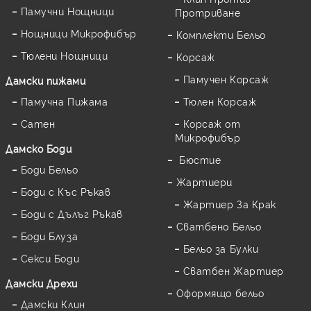
Памучни Нощници
Протриване
Нощници Микрофибър
Комплекти Бельо
Тюлени Нощници
Корсаж
Памучен Корсаж
Дамски пижами
Памучна Пижама
Тюлен Корсаж
Сатен
Корсаж от
Микрофибър
Дамскo Боди
Бюстие
Боди Бельо
Жартиери
Боди с Къс Ръкав
Жартиер За Крак
Боди с Дълъг Ръкав
Сватбено Бельо
Боди Блуза
Бельо за Булки
Секси Боди
Сватбен Жартиер
Дамски Дрехи
Оформящо бельо
Дамски Клин