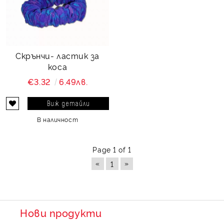
Скрънчи- ластик за
коса
€3.32
6.49лв.
Виж детайли
В наличност
Page 1 of 1
«
»
1
Нови продукти