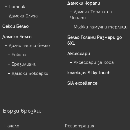
Дамски Чорапи
Потник
Дамски Терлици и
Дамска Блуза
Чорапи
Секси Бельо
Мъжки памучни терлици
Дамско Бельо
Бельо Големи Размери до
6XL
Долни части бельо
Аксесоари
Бикини
Аксесоари за Коса
Бразилиани
колекция Silky touch
Дамски Боксерки
SIA excellence
Бързи връзки:
Начало
Регистрация