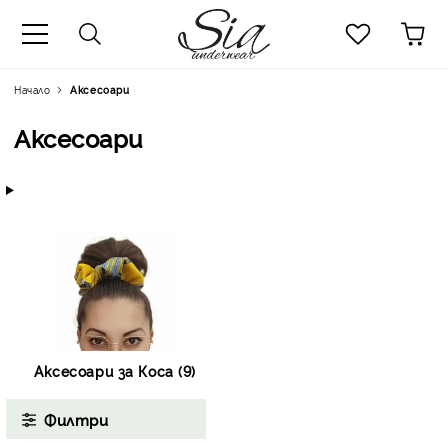
к
Начало
Аксесоари
Аксесоари
Аксесоари за Коса (9)
Филтри