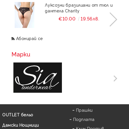
Луксозни бразилиани от тюл и
дантела Charity
€10.00
19.56лв.
Абонирай се
Марки
Прашки
OUTLET бельо
Подплата
Дамски Нощници
Клин Против