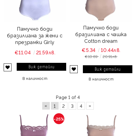
Памучно боди
Памучно боди
бразилиана с чашка
бразилиана за жени с
Cotton dream
презрамки Girly
€5.34
10.44лв.
€11.04
21.59лв.
€10.69
20.91лв.
Виж детайли
Виж детайли
В наличност
В наличност
Page 1 of 4
«
»
1
2
3
4
-25%