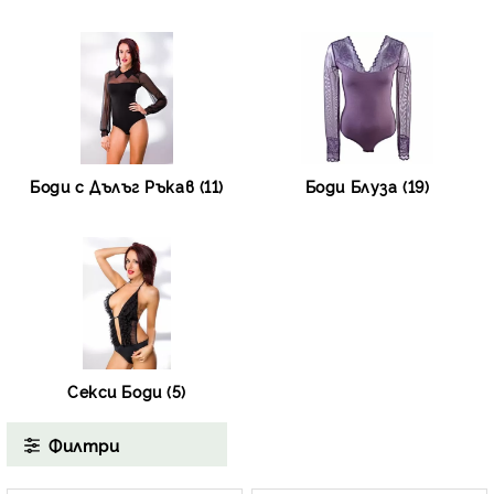
Боди с Дълъг Ръкав (11)
Боди Блуза (19)
Секси Боди (5)
Филтри