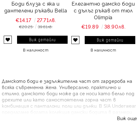
Елегантно дамско боди
Боди блуза с яка и
с дълъг ръкав от тюл
дантелени ръкави Bella
Olimpia
€14.17
27.71лв.
€19.89
38.90лв.
€20.25
39.61лв.
Виж детайли
Виж детайли
В наличност
В наличност
Дамското боди е задължителна част от гардероба на
всяка съвременна жена. Универсално, практично и
стилно, дамското боди може да се носи като бельо под
дрехите или като самостоятелна горна част в
комбинация с панталони, поли или дънки. В SIA Underwear
предлагаме богата колекция дамски бодита в размери
от S до 6XL, изработени от висококачествени
Виж още
европейски материи. От ежедневни памучни модели до
елегантни дантелени дамски бодита за специални
поводи – всеки модел е проектиран с внимание към