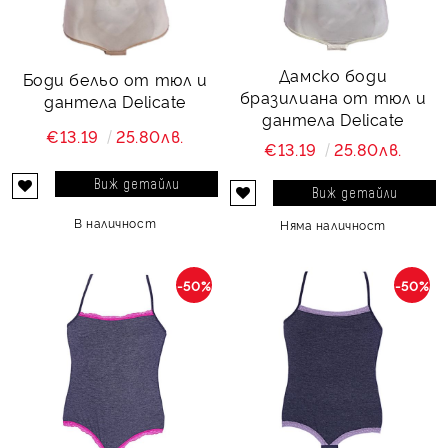
Дaмско боди
Боди бельо от тюл и
бразилиана от тюл и
дантела Delicate
дантела Delicate
€13.19
25.80лв.
€13.19
25.80лв.
Виж детайли
Виж детайли
В наличност
Няма наличност
-50%
-50%