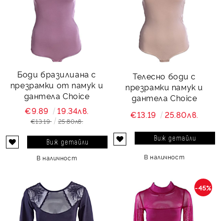
Боди бразилиана с
Телесно боди с
презрамки от памук и
презрамки памук и
дантела Choice
дантела Choice
€9.89
19.34лв.
€13.19
25.80лв.
€13.19
25.80лв.
Виж детайли
Виж детайли
В наличност
В наличност
-45%