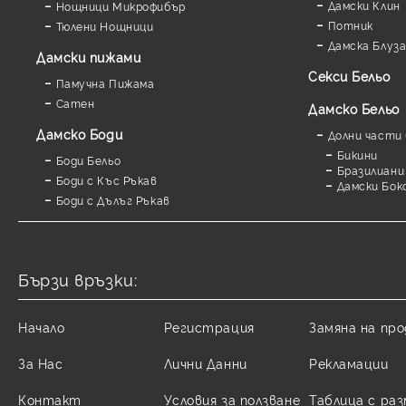
Дамски Клин
Нощници Микрофибър
Потник
Тюлени Нощници
Дамска Блуз
Дамски пижами
Секси Бельо
Памучна Пижама
Сатен
Дамско Бельо
Дамскo Боди
Долни части 
Бикини
Боди Бельо
Бразилиани
Боди с Къс Ръкав
Дамски Бок
Боди с Дълъг Ръкав
Бързи връзки:
Начало
Регистрация
Замяна на пр
За Нас
Лични Данни
Рекламации
Контакт
Условия за ползване
Таблица с ра