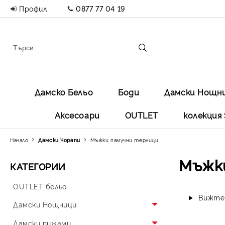
Профил
0877 77 04 19
Дамско Бельо
Боди
Дамски Нощн
Аксесоари
OUTLET
колекция 
Начало
Дамски Чорапи
Мъжки памучни терлици
Мъжк
КАТЕГОРИИ
OUTLET бельо
Вижте 
Дамски Нощници
Памучни Нощници
Дамски пижами