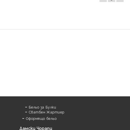
Бельо за Булки
Сватбен Жартиер
Оформящо бельо
Дамски Чорапи