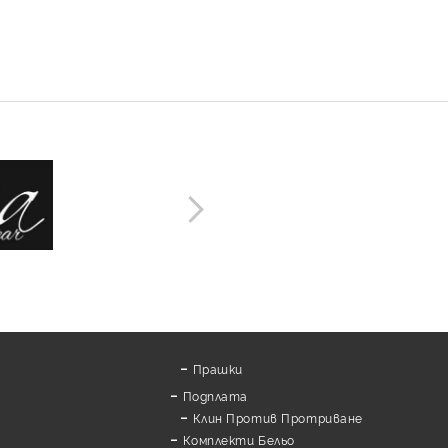
озни бикини с висока
ия от тюл и дантела
ity
€13.50
26.40лв.
Прашки
Подплата
Клин Против Протриване
Комплекти Бельо