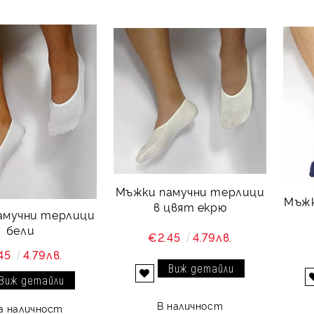
Мъжки памучни терлици
Мъжк
в цвят екрю
амучни терлици
бели
€2.45
4.79лв.
45
4.79лв.
Виж детайли
Виж детайли
Добави в желани
В наличност
а наличност