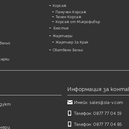
Корсаж
Памучен Корсаж
а
Тюлен Корсаж
Корсаж от Микрофибър
Бюстие
Жартиери
Жартиер За Крак
бельо
Сватбено Бельо
серки
Информация за конта
Имейл:
sales@sia-v.com
одукт
Телефон:
0877 77 04 19
Телефон:
0877 77 04 85
змери