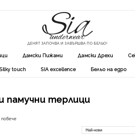
ДЕНЯТ ЗАПОЧВА И ЗАВЪРШВА ПО БЕЛЬО!
ици
Дамски Пижами
Дамски Дрехи
Се
Silky touch
SIA excellеnce
Бельо на едро
и памучни терлици
повече