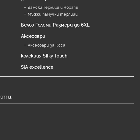
Дамски Терлици и Чорапи
Мъжки памучни терлици
Бельо Големи Размери до 6XL
Аксесоари
Аксесоари за Коса
колекция Silky touch
SIA excellence
кти: