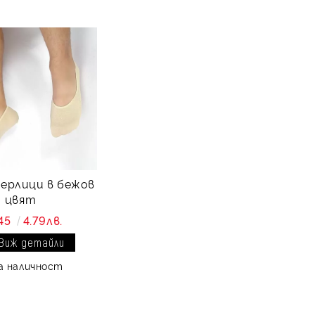
ерлици в бежов
цвят
45
4.79лв.
Виж детайли
а наличност