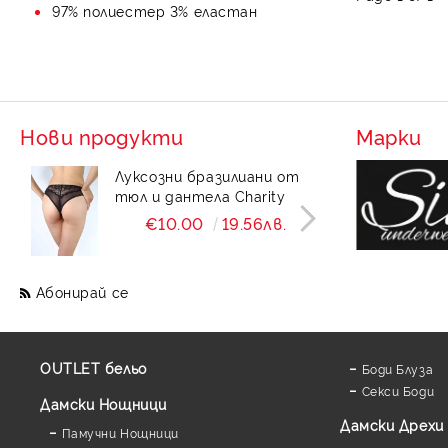
97% полиестер 3% еластан
Нови продукти
Марки
Луксозни бразилиани от
Лукс
тюл и дантела Charity
тал
Char
€10.00
19.56лв.
Абонирай се
OUTLET бельо
Боди Блуза
Секси Боди
Дамски Нощници
Дамски Дрехи
Памучни Нощници