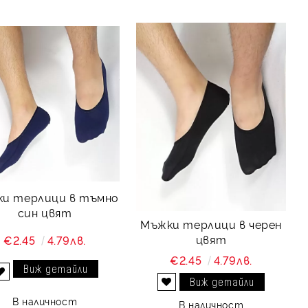
и терлици в тъмно
син цвят
Мъжки терлици в черен
цвят
€2.45
4.79лв.
€2.45
4.79лв.
Виж детайли
Добави в желани
Виж детайли
Добави в желани
В наличност
В наличност