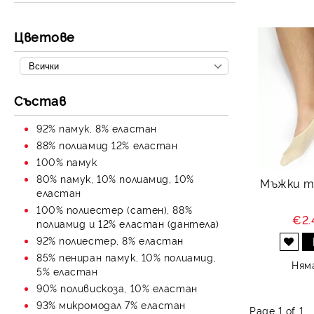
Сватбен Жартиер
Цветове
Състав
92% памук, 8% еластан
88% полиамид 12% еластан
100% памук
80% памук, 10% полиамид, 10%
Мъжки т
еластан
100% полиестер (сатен), 88%
€2.
полиамид и 12% еластан (дантела)
92% полиестер, 8% еластан
Добави в желани
85% пениран памук, 10% полиамид,
Ням
5% еластан
90% поливискоза, 10% еластан
93% микромодал 7% еластан
Page 1 of 1