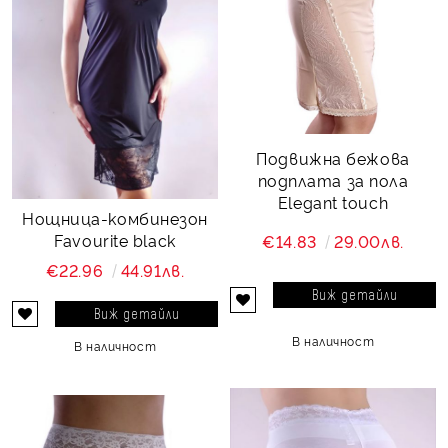
Подвижна бежова
подплата за пола
Elegant touch
Нощница-комбинезон
Favourite black
€14.83
29.00лв.
€22.96
44.91лв.
Виж детайли
Виж детайли
В наличност
В наличност