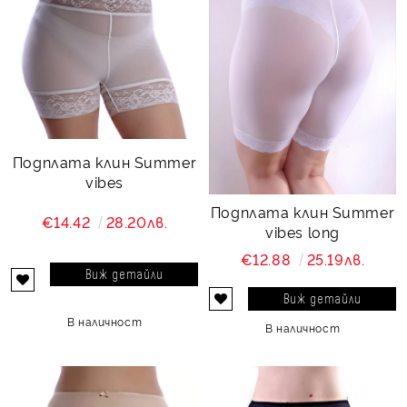
Подплата клин Summer
vibes
Подплата клин Summer
€14.42
28.20лв.
vibes long
€12.88
25.19лв.
Виж детайли
Виж детайли
В наличност
В наличност