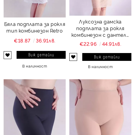
Луксозна дамска
Бяла подплата за рокля
подплата за рокля
тип комбинезон Retro
комбинезон с дантела
€18.87
36.91лв.
Favorite beige
€22.96
44.91лв.
Виж детайли
Виж детайли
В наличност
В наличност