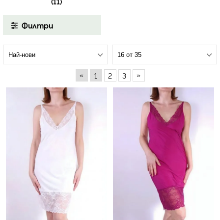
(11)
Филтри
«
»
1
2
3