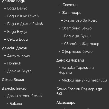
Долната пола изпълнява и защитна функция, като
Дамскo Боди
Бюстие
създава бариера за кожата ви от наличието на груби
Боди Бельо
конци и шевове, ципове, които не са напълно скрити,
Жартиери
дразнещи етикети и вътрешни копчета.
Боди с Къс Ръкав
Терморегулация
Жартиер За Крак
Боди с Дълъг Ръкав
Подвижната подплата може да осигури допълнителна
Сватбено Бельо
топлина през студените месеци или да абсорбира
Боди Блуза
влагата през лятото, като ви поддържа комфортно
Бельо за Булки
Секси Боди
през целия ден.
Сватбен Жартиер
Дамски Дрехи
ЗАЩО Е ВАЖНА ДАМСКАТА ПОДПЛАТА
Оформящо бельо
Дамски Клин
Непрозрачност
- осигурява дискретност, като
Дамски Чорапи
Потник
намалява прозрачността на дрехите от фини материи
Дамски Терлици и
Комфорт
- предотвратява наелектризирането и
Дамска Блуза
Чорапи
неприятното полепване на дрехите върху
чорапогащника
Секси Бельо
Мъжки памучни терлици
Елегантност
- луксозните модели могат да удължат
визуално къса пола или рокля, придавайки изисканост на
Дамско Бельо
Бельо Големи Размери до
силуета
6XL
Долни части бельо
Универсалност
- правилно подбраният хастар се
Аксесоари
комбинира с множество рокли, костюми и поли,
Бикини
независимо дали са предназначени за ежедневието,