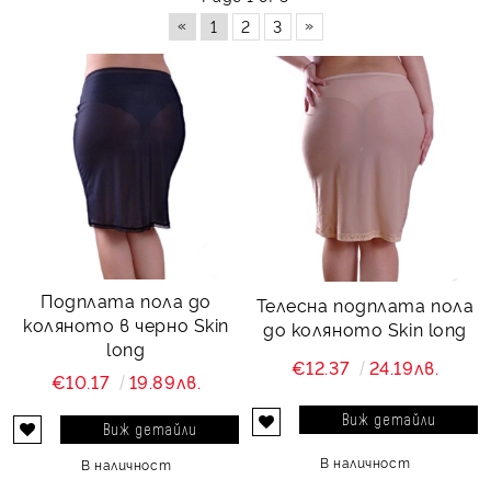
«
»
1
2
3
Подплата пола до
Телесна подплата пола
коляното в черно Skin
до коляното Skin long
long
€12.37
24.19лв.
€10.17
19.89лв.
Виж детайли
Виж детайли
В наличност
В наличност