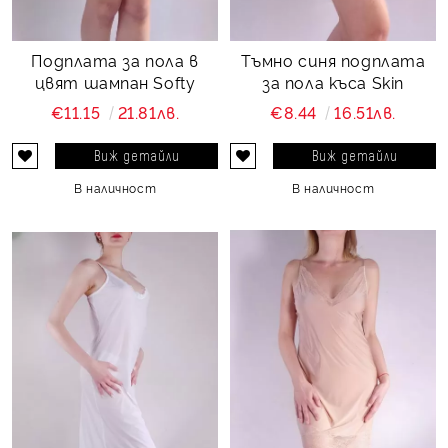
Подплата за пола в
Тъмно синя подплата
цвят шампан Softy
за пола къса Skin
€11.15
21.81лв.
€8.44
16.51лв.
Виж детайли
Виж детайли
В наличност
В наличност