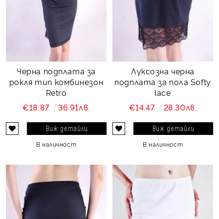
Черна подплата за
Луксозна черна
рокля тип комбинезон
подплата за пола Softy
Retro
lace
€18.87
36.91лв.
€14.47
28.30лв.
Виж детайли
Виж детайли
В наличност
В наличност