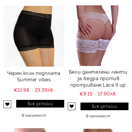
Бели дантелени ленти
Черен клин подплата
за бедра против
Summer vibes
протриване Lace it up
€11.96
23.39лв.
€9.15
17.90лв.
Виж детайли
Виж детайли
В наличност
В наличност