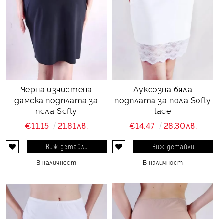
Черна изчистена
Луксозна бяла
дамска подплата за
подплата за пола Softy
пола Softy
lace
€11.15
21.81лв.
€14.47
28.30лв.
Виж детайли
Виж детайли
В наличност
В наличност