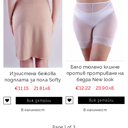
Бяло тюлено клинче
против протриване на
Изчистена бежова
бедра New look
подплата за пола Softy
€12.22
23.90лв.
€11.15
21.81лв.
Виж детайли
Виж детайли
В наличност
В наличност
Page 1 of 3