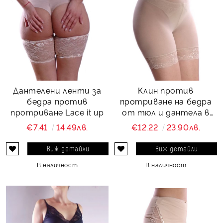
Дантелени ленти за
Клин против
бедра против
протриване на бедра
протриване Lace it up
от тюл и дантела в
телесен цвят New look
€7.41
14.49лв.
€12.22
23.90лв.
Виж детайли
Виж детайли
В наличност
В наличност