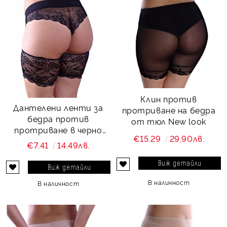
Клин против
Дантелени ленти за
протриване на бедра
бедра против
от тюл New look
протриване в черно
€15.29
29.90лв.
Lace it up
€7.41
14.49лв.
Виж детайли
Виж детайли
В наличност
В наличност