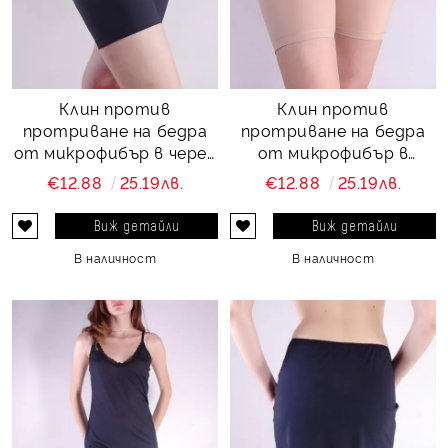
Клин против
Клин против
протриване на бедра
протриване на бедра
от микрофибър в черен
от микрофибър в
цвят Perfect comfort
телесен цвят Perfect
€12.88
25.19лв.
€12.88
25.19лв.
and protect
comfort and protect
Виж детайли
Виж детайли
В наличност
В наличност