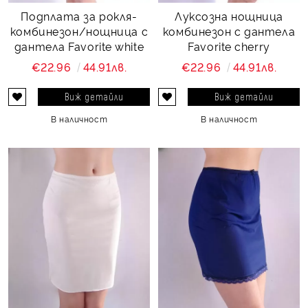
Подплата за рокля-
Луксозна нощница
комбинезон/нощница с
комбинезон с дантела
дантела Favorite white
Favorite cherry
€22.96
44.91лв.
€22.96
44.91лв.
Виж детайли
Виж детайли
В наличност
В наличност