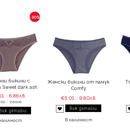
-30%
чни бикини с
Женски бикини от памук
Т
 Sweet dark ash
Comfy
51
6.86лв.
€5.01
9.80лв.
.01
9.80лв.
Виж детайли
Виж детайли
Добави в желани
В наличност
наличност