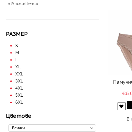
SIA excellence
РАЗМЕР
S
M
L
XL
XXL
3XL
Памучн
4XL
€5.
5XL
6XL
Добави в желани
Цветове
В 