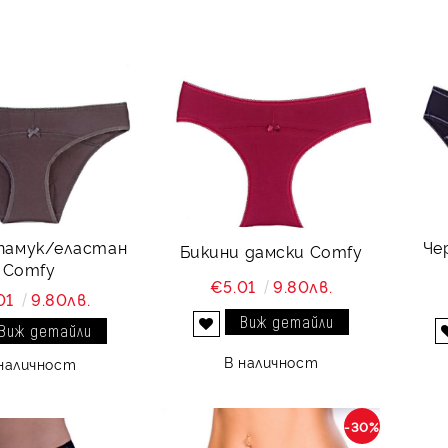
памук/еластан
Че
Бикини дамски Comfy
Comfy
€5.01
9.80лв.
01
9.80лв.
Виж детайли
Виж детайли
Добави в желани
В наличност
наличност
-30%