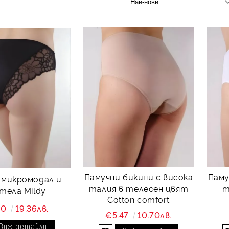
Памучни бикини с висока
Паму
 микромодал и
талия в телесен цвят
т
тела Mildy
Cotton comfort
90
19.36лв.
€5.47
10.70лв.
Виж детайли