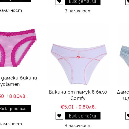
Виж детайли
Добави в желани
наличност
В наличност
 дамски бикини
yclamen
Бикини от памук в бяло
Дамс
50
8.80лв.
Comfy
ща
€5.01
9.80лв.
Виж детайли
Виж детайли
Добави в желани
наличност
В наличност