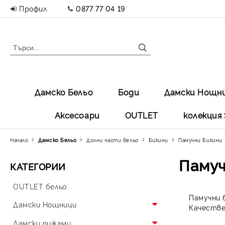
Профил
0877 77 04 19
Дамско Бельо
Боди
Дамски Нощн
Аксесоари
OUTLET
колекция 
Начало
Дамско Бельо
Долни части бельо
Бикини
Памучни Бикини
Памуч
КАТЕГОРИИ
OUTLET бельо
Памучни 
Дамски Нощници
Качестве
Памучни Нощници
Дамски пижами