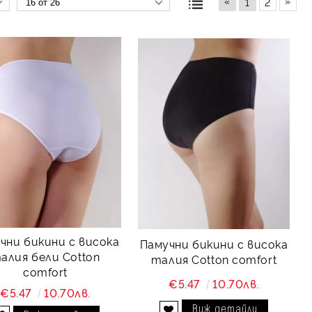
«
»
1
2
чни бикини с висока
Памучни бикини с висока
алия бели Cotton
талия Cotton comfort
comfort
€5.47
10.70лв.
€5.47
10.70лв.
Виж детайли
Добави в желани