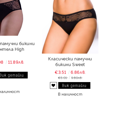
 памучни бикини
антела High
Класически памучни
08
11.89лв.
бикини Sweet
€3.51
6.86лв.
Виж детайли
€5.01
9.80лв.
Виж детайли
Добави в желани
наличност
В наличност