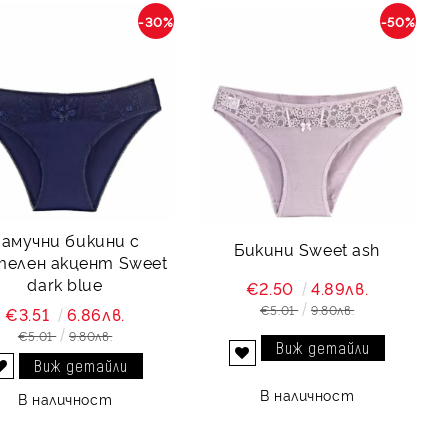
-30%
-50%
амучни бикини с
Бикини Sweet ash
телен акцент Sweet
dark blue
€2.50
4.89лв.
€5.01
9.80лв.
€3.51
6.86лв.
€5.01
9.80лв.
Виж детайли
Добави в желани
Виж детайли
Добави в желани
В наличност
В наличност