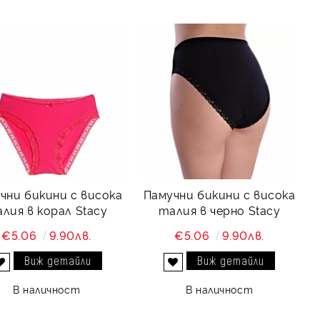
чни бикини с висока
Памучни бикини с висока
лия в корал Stacy
талия в черно Stacy
€5.06
9.90лв.
€5.06
9.90лв.
Виж детайли
Виж детайли
Добави в желани
Добави в желани
В наличност
В наличност