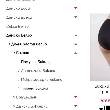
Нощници Микрофибър
Памучна Пижама
Дамскo Боди
Тюлени Нощници
Сатен
Боди Бельо
Дамски Дрехи
Боди с Къс Ръкав
Дамски Клин
Секси Бельо
Боди с Дълъг Ръкав
Потник
Дамско Бельо
Боди Блуза
Дамска Блуза
Долни части бельо
Секси Боди
Бикини
Памучни Бикини
Дантелени Бикини
Микрофибърни Бикини
Бикини
Тюлени Бикини
дан
Бразилиани
€9.
Памучни Бразилиани
Дамски Боксерки
Добави в желани