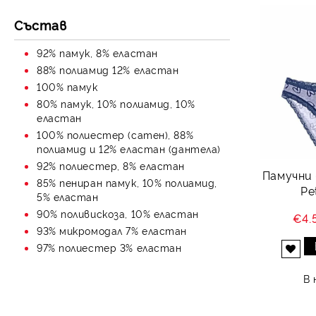
Състав
92% памук, 8% еластан
88% полиамид 12% еластан
100% памук
80% памук, 10% полиамид, 10%
еластан
100% полиестер (сатен), 88%
полиамид и 12% еластан (дантела)
92% полиестер, 8% еластан
Памучни
85% пениран памук, 10% полиамид,
Pe
5% еластан
90% поливискоза, 10% еластан
€4.
93% микромодал 7% еластан
97% полиестер 3% еластан
Добави в желани
В 