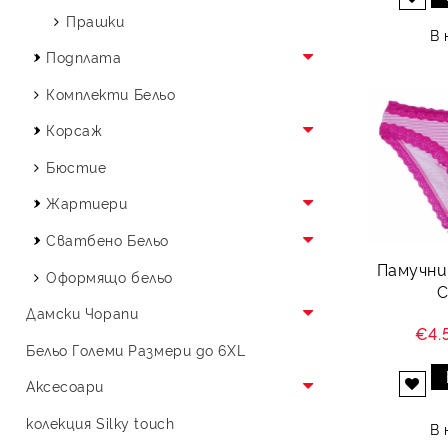
Дантелени Бразилиани
Памучни Боксери
Прашки
В 
Микрофибърни Бразилиани
Дантелени Боксерки
Подплата
Тюлени Бразилиани
Боксери от Микрофибър
Клин Против Протриване
Комплекти Бельо
Корсаж
Памучен Корсаж
Бюстие
Тюлен Корсаж
Жартиери
Корсаж от Микрофибър
Жартиер За Крак
Сватбено Бельо
Памучни
Бельо за Булки
Оформящо бельо
C
Сватбен Жартиер
Дамски Чорапи
€4.
Дамски Терлици и Чорапи
Бельо Големи Размери до 6XL
Мъжки памучни терлици
Аксесоари
Добави в желани
Аксесоари за Коса
колекция Silky touch
В 