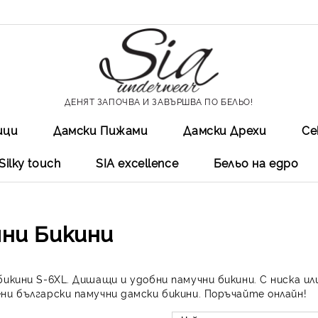
ДЕНЯТ ЗАПОЧВА И ЗАВЪРШВА ПО БЕЛЬО!
ици
Дамски Пижами
Дамски Дрехи
Се
Silky touch
SIA excellеnce
Бельо на едро
ни Бикини
бикини S-6XL. Дишащи и удобни памучни бикини. С ниска ил
ни български памучни дамски бикини. Поръчайте онлайн!