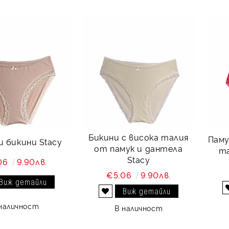
Бикини с висока талия
Паму
и бикини Stacy
от памук и дантела
та
Stacy
06
9.90лв.
€5.06
9.90лв.
Виж детайли
Виж детайли
Добави в желани
наличност
В наличност