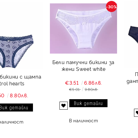
-30%
Бели памучни бикини за
жени Sweet white
П
 бикини с щампа
дан
€3.51
6.86лв.
trol hearts
€5.01
9.80лв.
50
8.80лв.
Виж детайли
Виж детайли
Добави в желани
В наличност
наличност