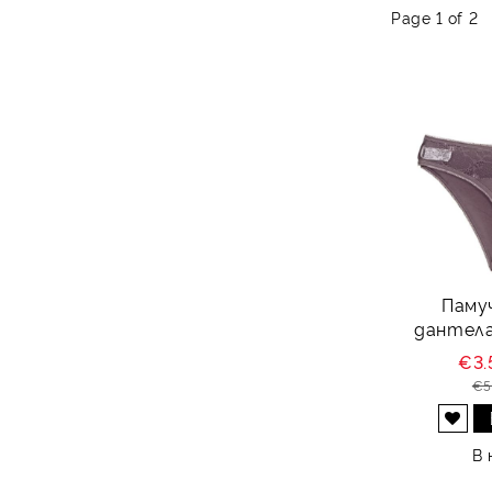
Page 1 of 2
Паму
дантела
€3.
€5
Добави в желани
В 