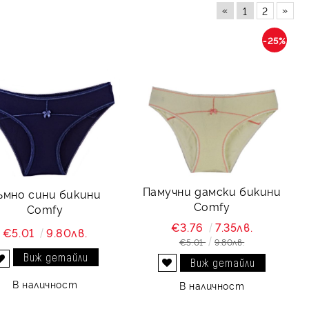
«
»
1
2
-25%
Памучни дамски бикини
ъмно сини бикини
Comfy
Comfy
€3.76
7.35лв.
€5.01
9.80лв.
€5.01
9.80лв.
Виж детайли
Виж детайли
Добави в желани
Добави в желани
В наличност
В наличност