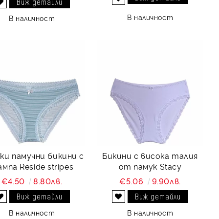
Виж детайли
Добави в желани
В наличност
В наличност
ки памучни бикини с
Бикини с висока талия
мпа Reside stripes
от памук Stacy
€4.50
8.80лв.
€5.06
9.90лв.
Виж детайли
Виж детайли
Добави в желани
Добави в желани
В наличност
В наличност