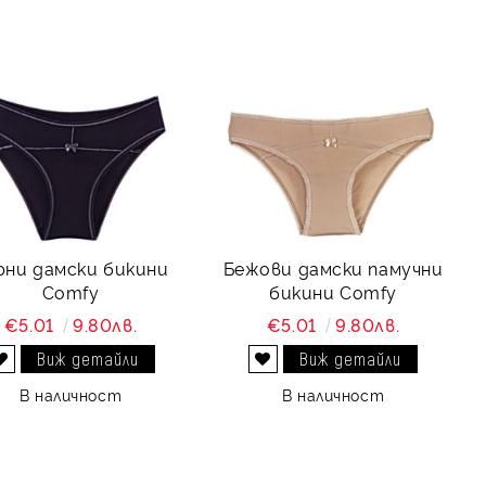
рни дамски бикини
Бежови дамски памучни
Comfy
бикини Comfy
€5.01
9.80лв.
€5.01
9.80лв.
Виж детайли
Виж детайли
Добави в желани
Добави в желани
В наличност
В наличност