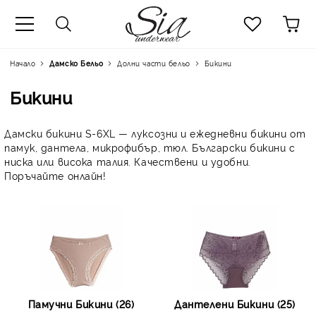
к
Начало
Дамско Бельо
Долни части бельо
Бикини
Бикини
Дамски бикини S-6XL — луксозни и ежедневни бикини от
памук, дантела, микрофибър, тюл. Български бикини с
ниска или висока талия. Качествени и удобни.
Поръчайте онлайн!
Памучни Бикини (26)
Дантелени Бикини (25)