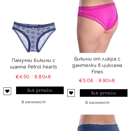
Бикини от ликра с
Памучни бикини с
дантелки в циклама
щампа Petrol hearts
Fines
€4.50
8.80лв.
€5.06
9.90лв.
Виж детайли
Виж детайли
В наличност
В наличност