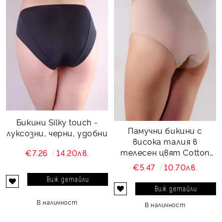
Бикини Silky touch -
Памучни бикини с
луксозни, черни, удобни
висока талия в
телесен цвят Cotton
€7.26
14.20лв.
comfort
€5.47
10.70лв.
Виж детайли
Виж детайли
В наличност
В наличност