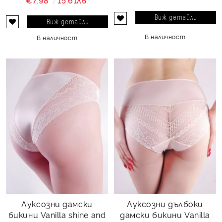
€7.98
15.61лв.
Виж детайли
Виж детайли
В наличност
В наличност
Луксозни дамски
Луксозни дълбоки
бикини Vanilla shine and
дамски бикини Vanilla