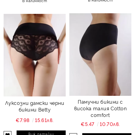
В наличност
Памучни бикини с
Луксозни дамски черни
висока талия Cotton
бикини Betty
comfort
€7.98
15.61лв.
€5.47
10.70лв.
Виж детайли