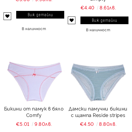
€4.40
8.61лв.
Виж детайли
Виж детайли
В наличност
В наличност
Бикини от памук в бяло
Дамски памучни бикини
Comfy
с щампа Reside stripes
€5.01
9.80лв.
€4.50
8.80лв.