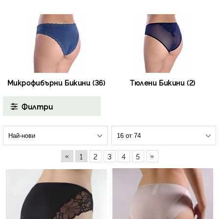
Микрофибърни Бикини (36)
Тюлени Бикини (2)
Филтри
«
»
1
2
3
4
5