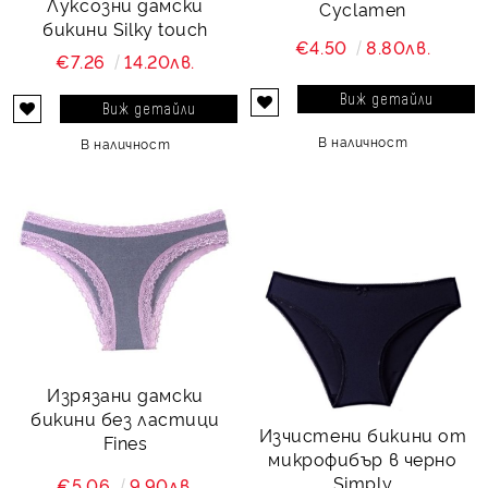
Луксозни дамски
Cyclamen
бикини Silky touch
€4.50
8.80лв.
€7.26
14.20лв.
Виж детайли
Виж детайли
В наличност
В наличност
Изрязани дамски
бикини без ластици
Изчистени бикини от
Fines
микрофибър в черно
Simply
€5.06
9.90лв.