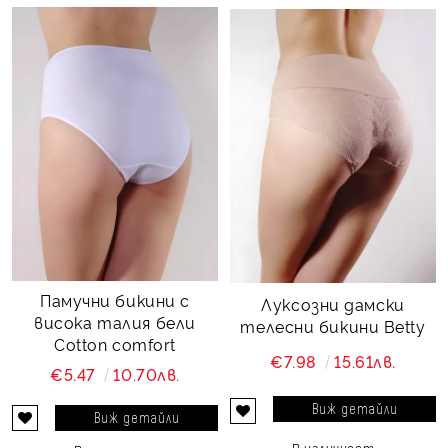
Памучни бикини с
Луксозни дамски
висока талия бели
телесни бикини Betty
Cotton comfort
€7.98
15.61лв.
€5.47
10.70лв.
Виж детайли
Виж детайли
В наличност