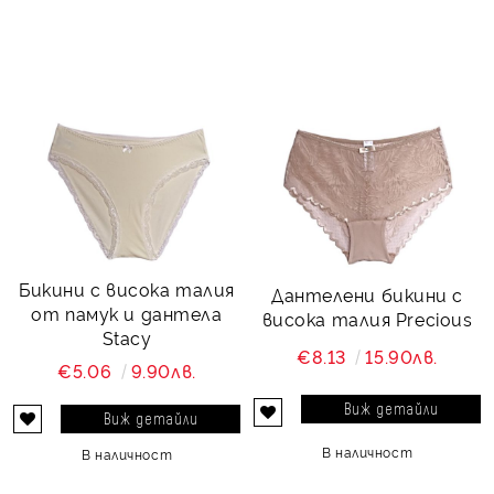
Бикини с висока талия
Дантелени бикини с
от памук и дантела
висока талия Precious
Stacy
€8.13
15.90лв.
€5.06
9.90лв.
Виж детайли
Виж детайли
В наличност
В наличност