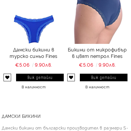
Дамски бикини в
Бикини от микрофибър
турско синьо Fines
в цвят петрол Fines
€5.06
9.90лв.
€5.06
9.90лв.
Виж детайли
Виж детайли
В наличност
В наличност
ДАМСКИ БИКИНИ
Дамски бикини от български производител в размери S-