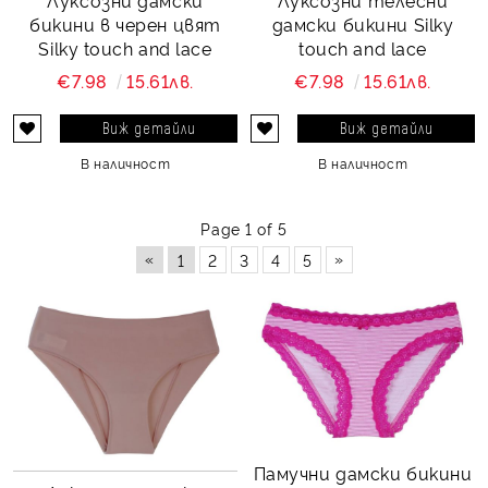
Луксозни дамски
Луксозни телесни
бикини в черен цвят
дамски бикини Silky
Silky touch and lace
touch and lace
€7.98
15.61лв.
€7.98
15.61лв.
Виж детайли
Виж детайли
В наличност
В наличност
Page 1 of 5
«
»
1
2
3
4
5
Памучни дамски бикини