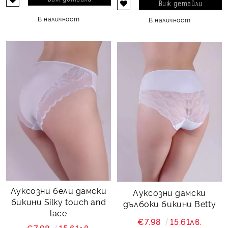
Виж детайли
В наличност
В наличност
Луксозни бели дамски
Луксозни дамски
бикини Silky touch and
дълбоки бикини Betty
lace
€7.98
15.61лв.