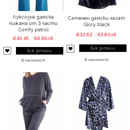
Луксозна дамска
Сатенен дамски халат
пижама от 3 части
Glory black
Comfy petrol
€32.62
63.80лв.
€45.45
88.89лв.
Виж детайли
Виж детайли
В наличност
В наличност