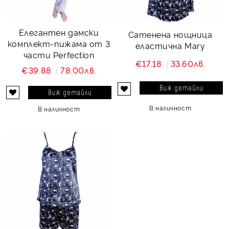
Елегантен дамски
Сатенена нощница
комплект-пижама от 3
еластична Mary
части Perfection
€17.18
33.60лв.
€39.88
78.00лв.
Виж детайли
Виж детайли
В наличност
В наличност