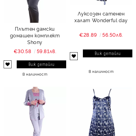
Луксозен сатенен
халат Wonderful day
Плътен дамски
€28.89
56.50лв.
домашен комплект
Shony
€30.58
59.81лв.
Виж детайли
Виж детайли
В наличност
В наличност