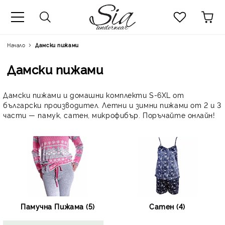
к
Начало
Дамски пижами
Дамски пижами
Дамски пижами и домашни комплекти S-6XL от
български производител. Летни и зимни пижами от 2 и 3
части — памук, сатен, микрофибър. Поръчайте онлайн!
Памучна Пижама (5)
Сатен (4)