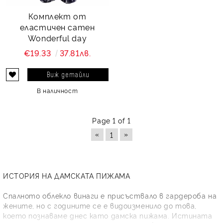
Комплект от
еластичен сатен
Wonderful day
€19.33
37.81лв.
Виж детайли
В наличност
Page 1 of 1
«
»
1
ИСТОРИЯ НА ДАМСКАТА ПИЖАМА
Спалното облекло винаги е присъствало в гардероба на
жените, но с годините се е видоизменило до това,
което познаваме днес като дамска пижама. Истината