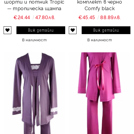
шорти и потник Tropic
комплект в черно
— тропическа щампа
Comfy black
€24.44
47.80лв.
€45.45
88.89лв.
Виж детайли
Виж детайли
В наличност
В наличност