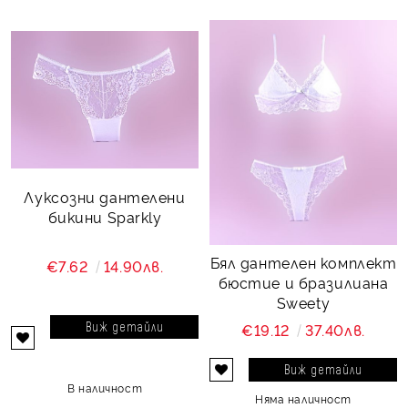
Луксозни дантелени
бикини Sparkly
Бял дантелен комплект
€7.62
14.90лв.
бюстие и бразилиана
Sweety
Виж детайли
€19.12
37.40лв.
Виж детайли
В наличност
Няма наличност