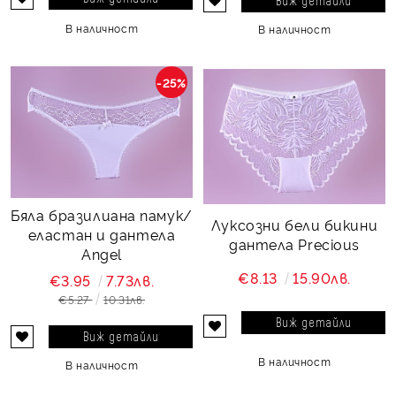
Виж детайли
В наличност
В наличност
-25%
Бяла бразилиана памук/
Луксозни бели бикини
еластан и дантела
дантела Precious
Angel
€8.13
15.90лв.
€3.95
7.73лв.
€5.27
10.31лв.
Виж детайли
Виж детайли
В наличност
В наличност