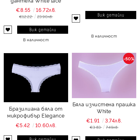
дантела White lace
€8.55
16.72лв.
Виж детайли
€12.22
23.90лв.
Виж детайли
В наличност
В наличност
-50%
Бяла изчистена прашка
Бразилиана бяла от
White
микрофибър Elegance
€1.91
3.74лв.
€5.42
10.60лв.
€3.83
7.49лв.
Виж детайли