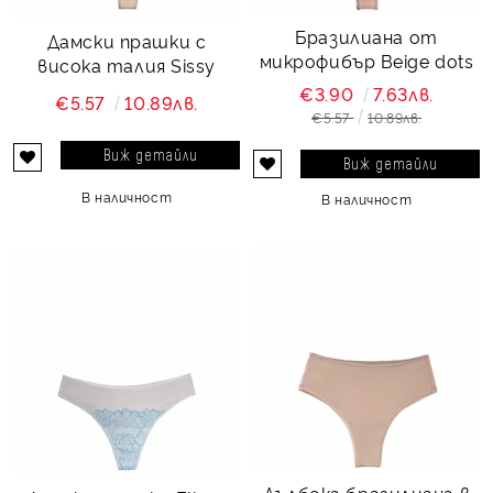
Бразилиана от
Дамски прашки с
микрофибър Beige dots
висока талия Sissy
€3.90
7.63лв.
€5.57
10.89лв.
€5.57
10.89лв.
Виж детайли
Виж детайли
В наличност
В наличност