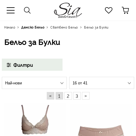
к
Начало
Дамско Бельо
Сватбено Бельо
Бельо за Булки
Бельо за Булки
Филтри
«
»
1
2
3