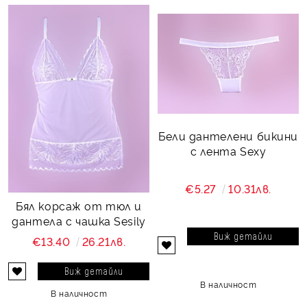
Бели дантелени бикини
с лента Sexy
€5.27
10.31лв.
Бял корсаж от тюл и
дантела с чашка Sesily
Виж детайли
€13.40
26.21лв.
Виж детайли
В наличност
В наличност