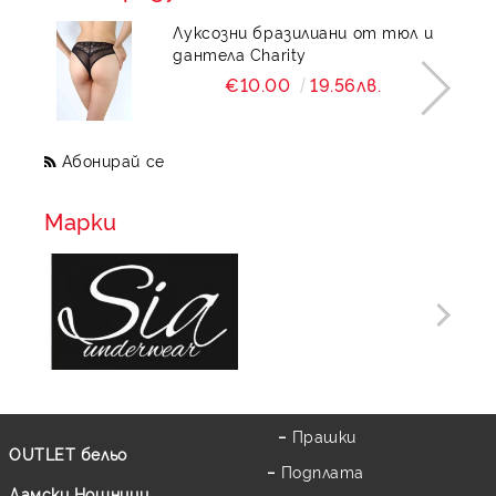
Луксозни бразилиани от тюл и
дантела Charity
€10.00
19.56лв.
Абонирай се
Марки
Прашки
OUTLET бельо
Подплата
Дамски Нощници