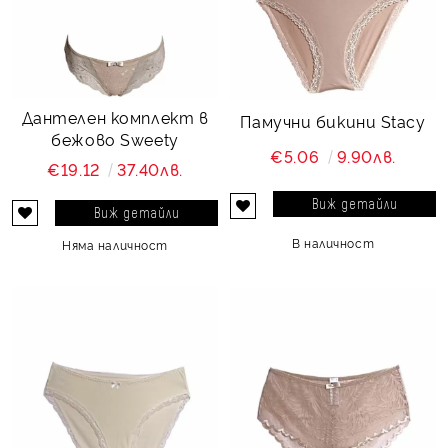
Дантелен комплект в
Памучни бикини Stacy
бежово Sweety
€5.06
9.90лв.
€19.12
37.40лв.
Виж детайли
Виж детайли
В наличност
Няма наличност