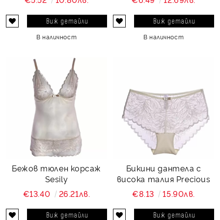
Виж детайли
Виж детайли
В наличност
В наличност
Бежов тюлен корсаж
Бикини дантела с
Sesily
висока талия Precious
€13.40
26.21лв.
€8.13
15.90лв.
Виж детайли
Виж детайли