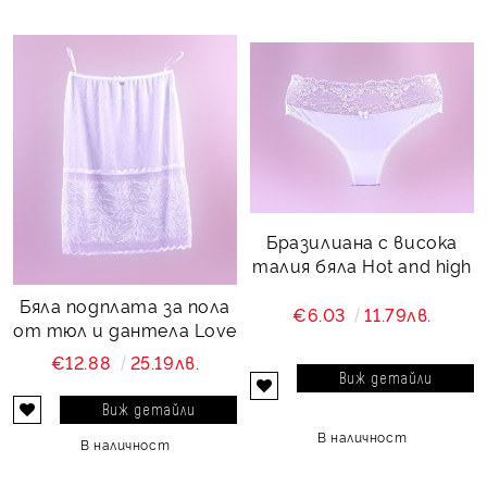
Бразилиана с висока
талия бяла Hot and high
Бяла подплата за пола
€6.03
11.79лв.
от тюл и дантела Love
€12.88
25.19лв.
Виж детайли
Виж детайли
В наличност
В наличност