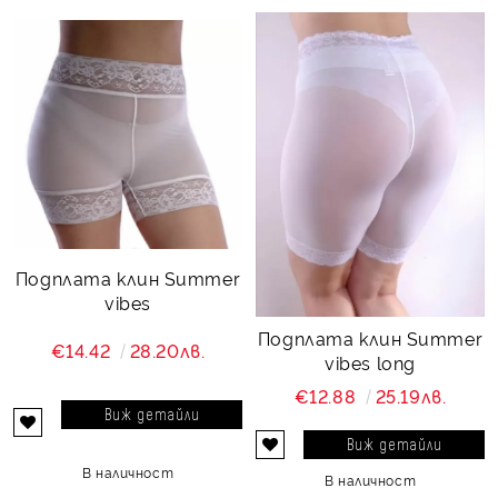
Подплата клин Summer
vibes
Подплата клин Summer
€14.42
28.20лв.
vibes long
€12.88
25.19лв.
Виж детайли
Виж детайли
В наличност
В наличност