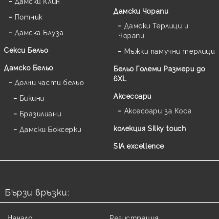
Дамски Клин
Дамски Чорапи
Потник
Дамски Терлици и
Дамска Блуза
Чорапи
Секси Бельо
Мъжки памучни терлици
Дамско Бельо
Бельо Големи Размери до
6XL
Долни части бельо
Аксесоари
Бикини
Аксесоари за Коса
Бразилиани
колекция Silky touch
Дамски Боксерки
SIA excellence
Бързи връзки:
Начало
Регистрация