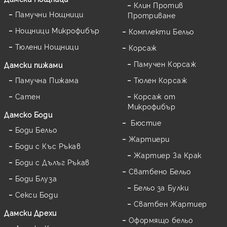
Клин Против
Памучни Нощници
Протриване
Нощници Микрофибър
Комплекти Бельо
Тюлени Нощници
Корсаж
Памучен Корсаж
Дамски пижами
Памучна Пижама
Тюлен Корсаж
Сатен
Корсаж от
Микрофибър
Дамскo Боди
Бюстие
Боди Бельо
Жартиери
Боди с Къс Ръкав
Жартиер За Крак
Боди с Дълъг Ръкав
Сватбено Бельо
Боди Блуза
Бельо за Булки
Секси Боди
Сватбен Жартиер
Дамски Дрехи
Оформящо бельо