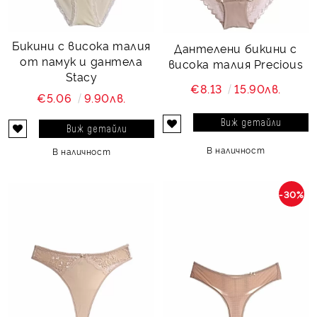
Бикини с висока талия
Дантелени бикини с
от памук и дантела
висока талия Precious
Stacy
€8.13
15.90лв.
€5.06
9.90лв.
Виж детайли
Виж детайли
В наличност
В наличност
-30%