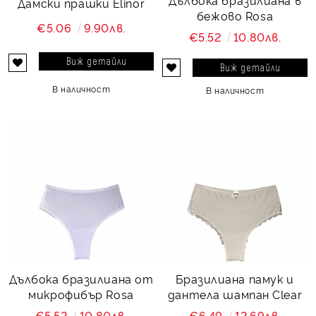
Дълбока бразилиана в
Дамски прашки Elinor
бежово Rosa
€5.06
9.90лв.
€5.52
10.80лв.
Виж детайли
Виж детайли
В наличност
В наличност
Дълбока бразилиана от
Бразилиана памук и
микрофибър Rosa
дантела шампан Clear
€5.52
10.80лв.
€6.49
12.69лв.