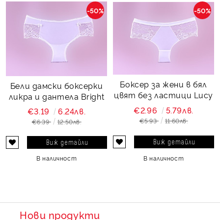
-50%
-50%
Боксер за жени в бял
Бели дамски боксерки
цвят без ластици Lucy
ликра и дантела Bright
€2.96
5.79лв.
€3.19
6.24лв.
€5.93
11.60лв.
€6.39
12.50лв.
Виж детайли
Виж детайли
В наличност
В наличност
Нови продукти