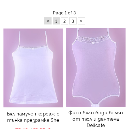
Page 1 of 3
«
»
1
2
3
Фино бяло боди бельо
Бял памучен корсаж с
от тюл и дантела
тънка презрамка She
Delicate