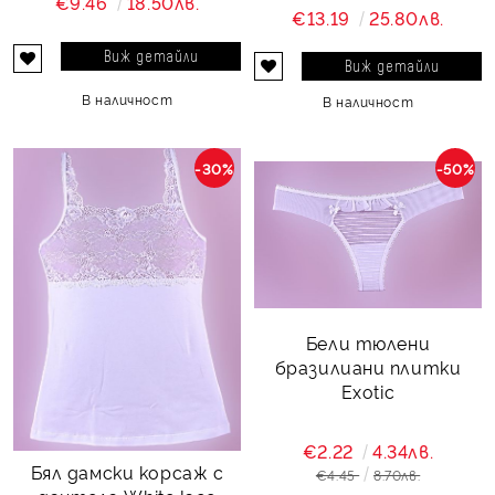
€9.46
18.50лв.
€13.19
25.80лв.
Виж детайли
Виж детайли
В наличност
В наличност
-30%
-50%
Бели тюлени
бразилиани плитки
Exotic
€2.22
4.34лв.
Бял дамски корсаж с
€4.45
8.70лв.