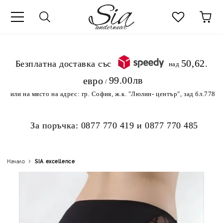
к
50,62
.Безплатна доставка със
над
99.00лв
евро
/
или на място на адрес:
гр. София, ж.к. "Люлин- център", зад бл.778
За поръчка:
0877 770 419
и
0877 770 485
Начало
SIA excellence