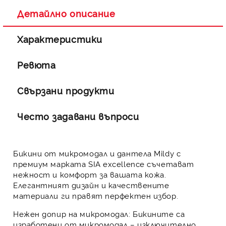
Ние ще се свържем с вас в рамките на работния ден.
Детайлно описание
Характеристики
Ревюта
Свързани продукти
Често задавани въпроси
Бикини от микромодал и дантела Mildy с
премиум марката
SIA excellence
съчетават
нежност и комфорт за вашата кожа.
Елегантният дизайн и качествените
материали ги правят перфектен избор.
Нежен допир на микромодал:
Бикините са
изработени от микромодал – изключително