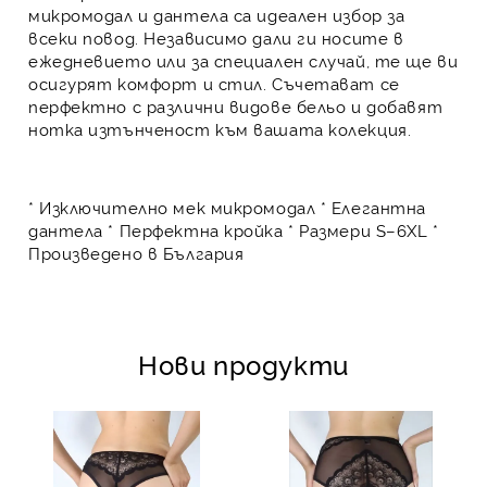
микромодал и дантела са идеален избор за
всеки повод. Независимо дали ги носите в
ежедневието или за специален случай, те ще ви
осигурят комфорт и стил. Съчетават се
перфектно с различни видове бельо и добавят
нотка изтънченост към вашата колекция.
* Изключително мек микромодал * Елегантна
дантела * Перфектна кройка * Размери S–6XL *
Произведено в България
Нови продукти