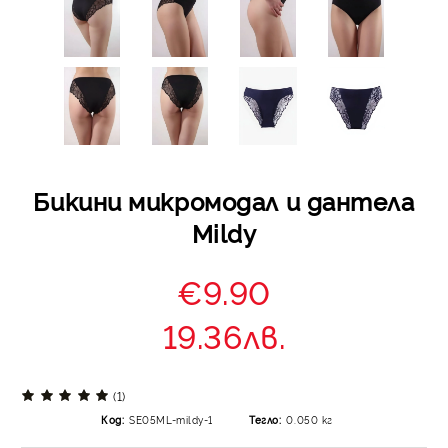
Бикини микромодал и дантела
Mildy
€9.90
19.36лв.
(1)
Код:
SE05ML-mildy-1
Тегло:
0.050
кг