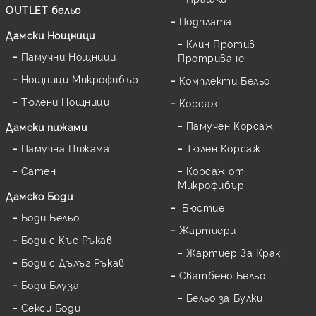
OUTLET бельо
Подплата
Дамски Нощници
Клин Против
Памучни Нощници
Протриване
Нощници Микрофибър
Комплекти Бельо
Тюлени Нощници
Корсаж
Памучен Корсаж
Дамски пижами
Памучна Пижама
Тюлен Корсаж
Сатен
Корсаж от
Микрофибър
Дамскo Боди
Бюстие
Боди Бельо
Жартиери
Боди с Къс Ръкав
Жартиер За Крак
Боди с Дълъг Ръкав
Сватбено Бельо
Боди Блуза
Бельо за Булки
Секси Боди