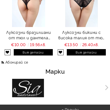
Луксозни бразилиани
Луксозни бикини с
от тюл и дантела
висока талия от тюл
Charity
и дантела Charity
€10.00
19.56лв.
€13.50
26.40лв.
Виж детайли
Виж детайли
Абонирай се
Марки
Прашки