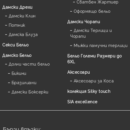
Сватбен Жартиер
Дамски Дрехи
Оформящо бельо
Дамски Клин
Дамски Чорапи
Потник
Дамски Терлици и
Дамска Блуза
Чорапи
Секси Бельо
Мъжки памучни терлици
Дамско Бельо
Бельо Големи Размери до
6XL
Долни части бельо
Аксесоари
Бикини
Аксесоари за Коса
Бразилиани
колекция Silky touch
Дамски Боксерки
SIA excellence
Бързи връзки: