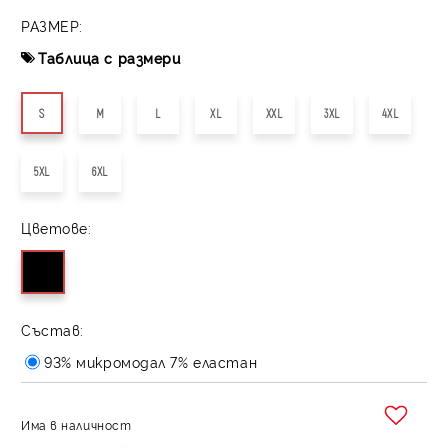
РАЗМЕР:
Таблица с размери
S
M
L
XL
XXL
3XL
4XL
5XL
6XL
Цветове:
Състав:
93% микромодал 7% еластан
Има в наличност
Добави в желани