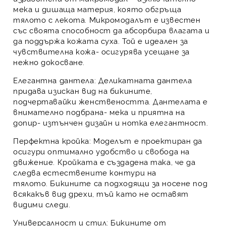
мека и дишаща материя, която обгръща
тялото с лекота. Микромодалът е известен
със своята способност да абсорбира влагата и
да поддържа кожата суха. Той е идеален за
чувствителна кожа- осигурява усещане за
нежно докосване.
Елегантна дантела:
Деликатната дантела
придава изискан вид на бикините,
подчертавайки женствеността. Дантелата е
внимателно подбрана- мека и приятна на
допир- изтънчен дизайн и нотка елегантност.
Перфектна кройка:
Моделът е проектиран да
осигури оптимално удобство и свобода на
движение. Кройката е създадена така, че да
следва естествените контури на
тялото. Бикините са подходящи за носене под
всякакъв вид дрехи, тъй като не оставят
видими следи.
Универсалност и стил:
Бикините от