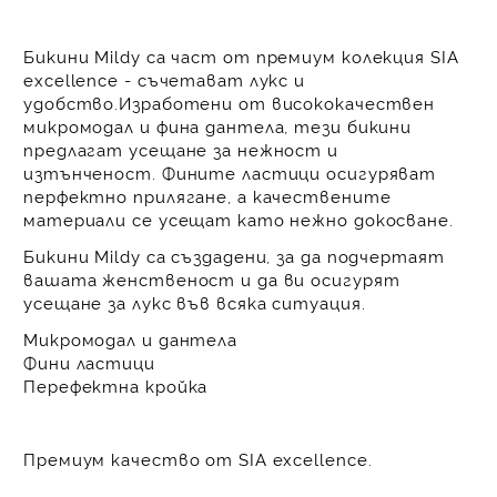
Бикини
Mildy са част от премиум колекция SIA
excellence - съчетават лукс и
удобство.Изработени от висококачествен
микромодал и фина дантела, тези бикини
предлагат усещане за нежност и
изтънченост. Фините ластици осигуряват
перфектно прилягане, а качествените
материали се усещат като нежно докосване.
Бикини Mildy са създадени, за да подчертаят
вашата женственост и да ви осигурят
усещане за лукс във всяка ситуация.
Микромодал и дантела
Фини ластици
Перефектна кройка
Премиум качество от SIA excellence.