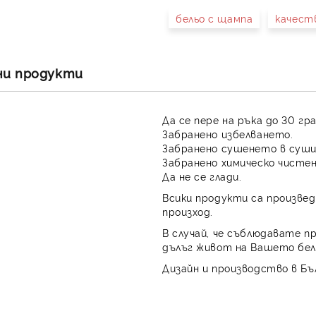
бельо с щампа
качест
Съгласен съм с
Полит
Ние ще се свържем с вас в 
ни продукти
Да се пере на ръка до 30 гр
Забранено избелването.
Забранено сушенето в суши
Забранено химическо чистен
Да не се глади.
Всики продукти са произвед
произход.
В случай, че съблюдавате п
дълъг живот на Вашето бел
Дизайн и производство в Бъ