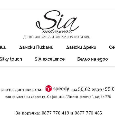
ДЕНЯТ ЗАПОЧВА И ЗАВЪРШВА ПО БЕЛЬО!
ици
Дамски Пижами
Дамски Дрехи
Се
Silky touch
SIA excellеnce
Бельо на едро
99.
50,62 евро
над
/
или на място на адрес:
гр. София, ж.к. "Люлин- център", зад бл.778
За поръчка:
0877 770 419
и
0877 770 485