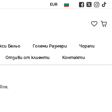
EUR
кси Бельо
Големи Размери
Чорапи
Отзиви от клиенти
Контакти
00лв
.Безплатна доставка със