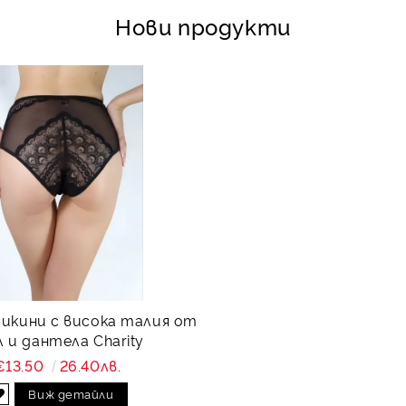
Нови продукти
бикини с висока талия от
 и дантела Charity
€13.50
26.40лв.
Виж детайли