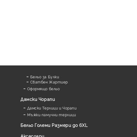
Бельо за Булки
Сватбен Жартиер
Оформящо бельо
Дамски Чорапи
Дамски Терлици и Чорапи
Мъжки памучни терлици
Бельо Големи Размери до 6XL
Аксесоари