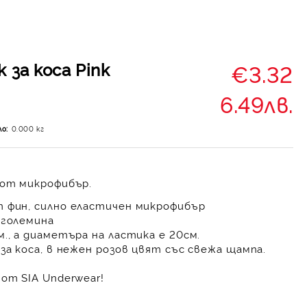
 за коса Pink
€3.32
6.49лв.
ло:
0.000
кг
от микрофибър.
 фин, силно еластичен микрофибър
 големина
., а диаметъра на ластика е 20см.
за коса, в нежен розов цвят със свежа щампа.
от SIA Underwear!