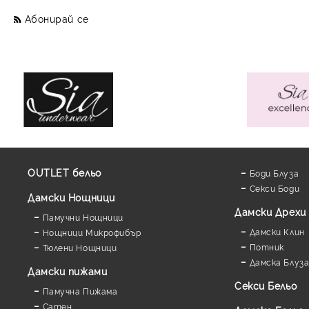
Абонирай се
OUTLET бельо
Боди Блуза
Секси Боди
Дамски Нощници
Дамски Дрехи
Памучни Нощници
Дамски Клин
Нощници Микрофибър
Потник
Тюлени Нощници
Дамска Блуз
Дамски пижами
Секси Бельо
Памучна Пижама
Сатен