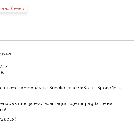
вено бельо
иката за лични данни
рамките на работния ден.
адуса.
лня.
е.
ени от материали с високо качество и Европейски
репоръките за експлоатация, ще се радвате на
ьо!
лгария!