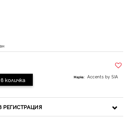
ан
Добави в желани
Accents by SIA
Марка:
З РЕГИСТРАЦИЯ