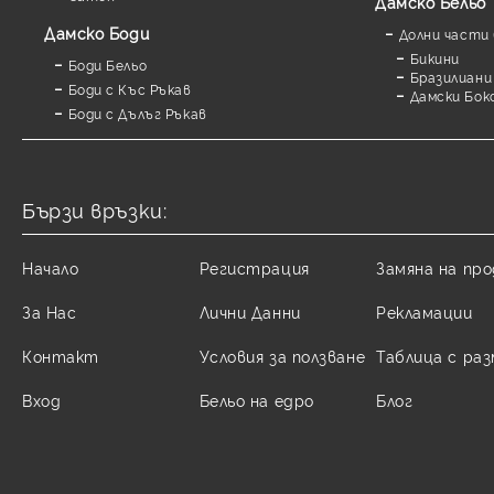
Дамско Бельо
Дамскo Боди
Долни части 
Бикини
Боди Бельо
Бразилиани
Боди с Къс Ръкав
Дамски Бок
Боди с Дълъг Ръкав
Бързи връзки:
Начало
Регистрация
Замяна на пр
За Нас
Лични Данни
Рекламации
Контакт
Условия за ползване
Таблица с ра
Вход
Бельо на едро
Блог