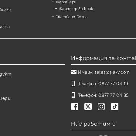
Жартиери
Жартиер За Крак
бельо
Сватбено Бельо
серки
Информация за конта
Имейл:
sales@sia-v.com
одукт
Телефон:
0877 77 04 19
Телефон:
0877 77 04 85
змери
Ние работим с