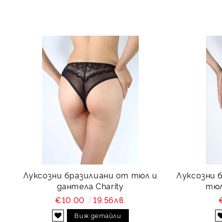
Луксозни бразилиани от тюл и
Луксозни 
дантела Charity
тюл
€10.00
19.56лв.
Виж детайли