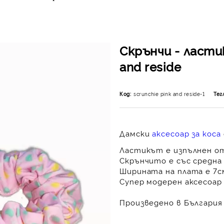
Скрънчи - ластик
and reside
Код:
scrunchie pink and reside-1
Тег
Дамски
аксесоар за коса
Ластикът е изпълнен от
Скрънчито е със средна
Ширината на плата е 7см
Супер модерен аксесоар 
Произведено в България 