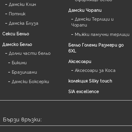
Дамски Клин
Дамски Чорапи
Потник
Дамски Терлици и
Дамска Блуза
Чорапи
Секси Бельо
Мъжки памучни терлици
Дамско Бельо
Бельо Големи Размери до
6XL
Долни части бельо
Аксесоари
Бикини
Аксесоари за Коса
Бразилиани
колекция Silky touch
Дамски Боксерки
SIA excellence
Бързи връзки: