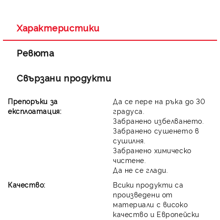
Съгласен съм с
Политиката за лични данни
Ние ще се свържем с вас в рамките на работния ден.
Характеристики
Ревюта
Свързани продукти
Препоръки за
Да се пере на ръка до 30
експлоатация:
градуса.
Забранено избелването.
Забранено сушенето в
сушилня.
Забранено химическо
чистене.
Да не се глади.
Качество:
Всики продукти са
произведени от
материали с високо
качество и Европейски