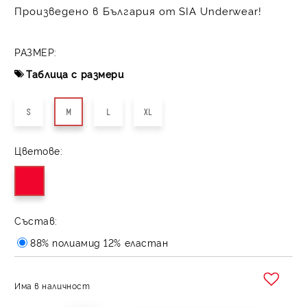
Произведено в България от SIA Underwear!
РАЗМЕР:
Таблица с размери
S
M
L
XL
Цветове:
Състав:
88% полиамид 12% еластан
Има в наличност
Добави в желани