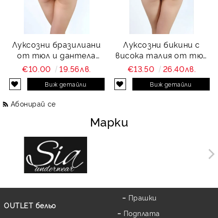
Луксозни бразилиани
Луксозни бикини с
от тюл и дантела
висока талия от тюл
Charity
и дантела Charity
€10.00
19.56лв.
€13.50
26.40лв.
Виж детайли
Виж детайли
Абонирай се
Марки
Прашки
OUTLET бельо
Подплата