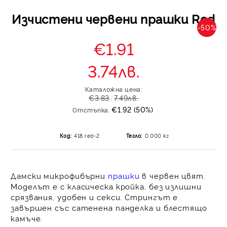
Изчистени червени прашки Red
-50%
€1.91
3.74лв.
Каталожна цена:
€3.83
7.49лв.
€1.92 (50%)
Отстъпка:
Код:
418 red-2
Тегло:
0.000
кг
Дамски микрофибърни
прашки
в червен цвят.
Моделът е с класическа кройка, без излишни
срязвания, удобен и секси. Стрингът е
завършен със сатенена панделка и блестящо
камъче.