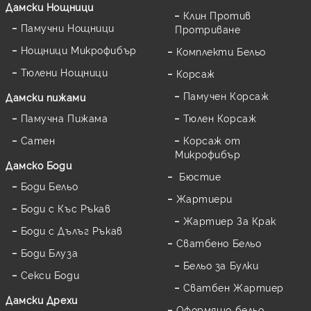
Дамски Нощници
Клин Против
Памучни Нощници
Протриване
Нощници Микрофибър
Комплекти Бельо
Тюлени Нощници
Корсаж
Памучен Корсаж
Дамски пижами
Памучна Пижама
Тюлен Корсаж
Сатен
Корсаж от
Микрофибър
Дамскo Боди
Бюстие
Боди Бельо
Жартиери
Боди с Къс Ръкав
Жартиер За Крак
Боди с Дълъг Ръкав
Сватбено Бельо
Боди Блуза
Бельо за Булки
Секси Боди
Сватбен Жартиер
Дамски Дрехи
Оформящо бельо