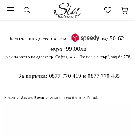
к
50,62
.Безплатна доставка със
над
99.00лв
евро
/
или на място на адрес:
гр. София, ж.к. "Люлин- център", зад бл.778
За поръчка:
0877 770 419
и
0877 770 485
Начало
Дамско Бельо
Долни части бельо
Прашки