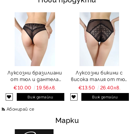
Луксозни бразилиани
Луксозни бикини с
от тюл и дантела
висока талия от тюл
Charity
и дантела Charity
€10.00
19.56лв.
€13.50
26.40лв.
Виж детайли
Виж детайли
Абонирай се
Марки