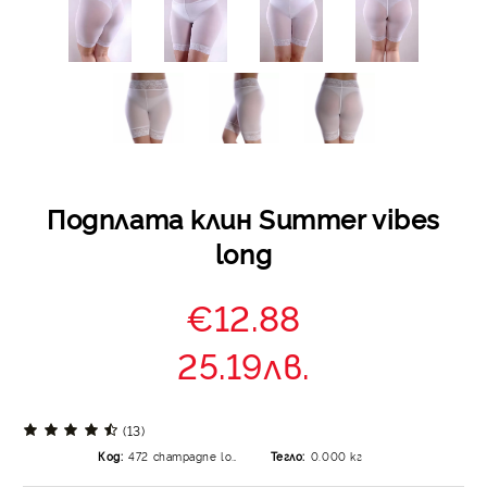
Подплата клин Summer vibes
long
€12.88
25.19лв.
(13)
Код:
472 champagne long-1
Тегло:
0.000
кг