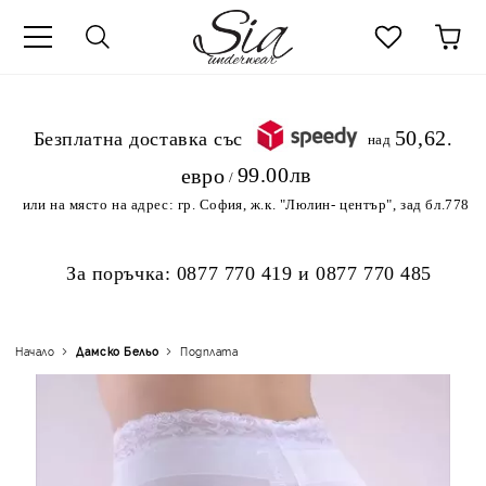
к
50,62
.Безплатна доставка със
над
99.00лв
евро
/
или на място на адрес:
гр. София, ж.к. "Люлин- център", зад бл.778
За поръчка:
0877 770 419
и
0877 770 485
Начало
Дамско Бельо
Подплата