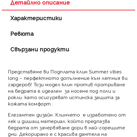
Детайлно описание
Характеристики
Ревюта
Свързани продукти
Представяме ви
Подплата клин Summer vibes
long
– перфектното допълнение към летния ви
гардероб! Този модел клин против протриване
на бедрата е идеален за носене под поли и
рокли, като осигуряват истинска защита за
кожата комфорт .
Елегантен дизайн:
Клинчето е изработено от
лек и дишащ материал
, който предпазва
бедрата от зачервяване дори в най-горещите
дни. Декорирано е с красива дантела на