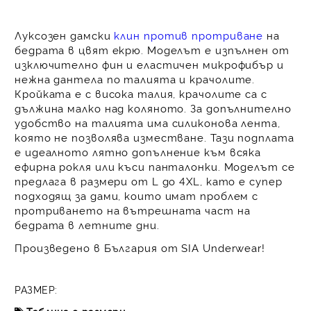
Луксозен дамски
клин против протриване
на
бедрата в цвят екрю. Моделът е изпълнен от
изключително фин и еластичен микрофибър и
нежна дантела по талията и крачолите.
Кройката е с висока талия, крачолите са с
дължина малко над коляното. За допълнително
удобство на талията има силиконова лента,
която не позволява изместване. Тази подплата
е идеалното лятно допълнение към всяка
ефирна рокля или къси панталонки. Моделът се
предлага в размери от L до 4ХL, като е супер
подходящ за дами, които имат проблем с
протриването на вътрешната част на
бедрата в летните дни.
Произведено в България от SIA Underwear!
РАЗМЕР: