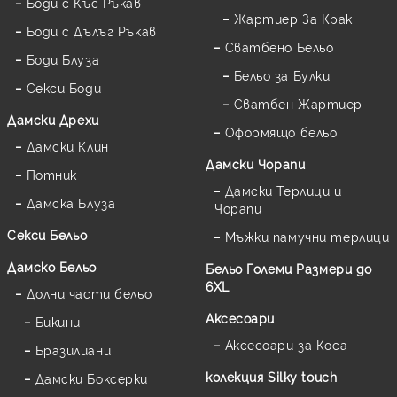
Боди с Къс Ръкав
Жартиер За Крак
Боди с Дълъг Ръкав
Сватбено Бельо
Боди Блуза
Бельо за Булки
Секси Боди
Сватбен Жартиер
Дамски Дрехи
Оформящо бельо
Дамски Клин
Дамски Чорапи
Потник
Дамски Терлици и
Дамска Блуза
Чорапи
Секси Бельо
Мъжки памучни терлици
Дамско Бельо
Бельо Големи Размери до
6XL
Долни части бельо
Аксесоари
Бикини
Аксесоари за Коса
Бразилиани
колекция Silky touch
Дамски Боксерки