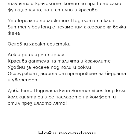
талията и крачолите, което ги прави не само
функционално, но и стилно и красиво.
Универсално приложение:
Подплатата клин
Summer vibes long е незаменим аксесоар за всяка
жена.
Основни характеристики:
Лек и дишащ материал
Красива дантела на талията и крачолите
Удобни за носене под поли и рокли
Осигуряват защита от протриване на бедрата
и увереност
Добавете
Подплата клин Summer vibes long
към
колекцията си и се насладете на комфорт и
стил през цялото лято!
Нови продукти