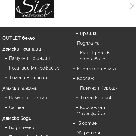
Прашки
OUTLET бельо
Подплата
Дамски Нощници
Клин Против
Памучни Нощници
Протриване
Нощници Микрофибър
Комплекти Бельо
Тюлени Нощници
Корсаж
Памучен Корсаж
Дамски пижами
Памучна Пижама
Тюлен Корсаж
Сатен
Корсаж от
Микрофибър
Дамскo Боди
Бюстие
Боди Бельо
Жартиери