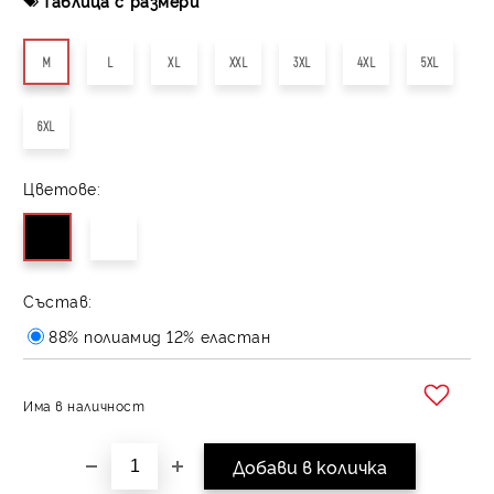
Таблица с размери
M
L
XL
XXL
3XL
4XL
5XL
6XL
Цветове:
Състав:
88% полиамид 12% еластан
Има в наличност
Добави в желани