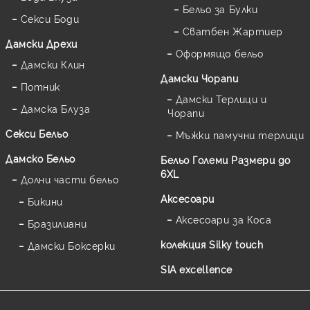
Бельо за Булки
Секси Боди
Сватбен Жартиер
Дамски Дрехи
Оформящо бельо
Дамски Клин
Дамски Чорапи
Потник
Дамски Терлици и
Дамска Блуза
Чорапи
Секси Бельо
Мъжки памучни терлици
Дамско Бельо
Бельо Големи Размери до
6XL
Долни части бельо
Аксесоари
Бикини
Аксесоари за Коса
Бразилиани
колекция Silky touch
Дамски Боксерки
SIA excellence