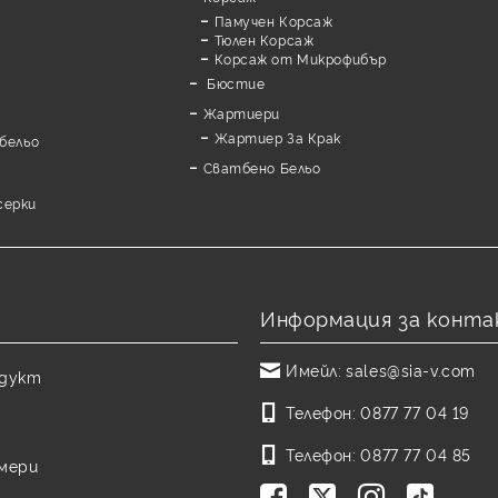
Памучен Корсаж
а
Тюлен Корсаж
Корсаж от Микрофибър
Бюстие
Жартиери
Жартиер За Крак
бельо
Сватбено Бельо
серки
Информация за конта
Имейл:
sales@sia-v.com
одукт
Телефон:
0877 77 04 19
Телефон:
0877 77 04 85
змери