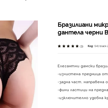
Бразилиани мик
дантела черни B
(3)
Код:
541 black-
Елегантни дамски бразил
-изчистена предница от
-задна част, направена 
-фини ластици на предн
-изключително удобна кр