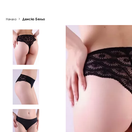
Начало
Дамско Бельо