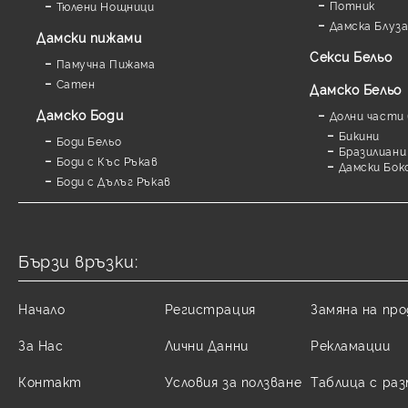
Потник
Тюлени Нощници
Дамска Блуз
Дамски пижами
Секси Бельо
Памучна Пижама
Сатен
Дамско Бельо
Дамскo Боди
Долни части 
Бикини
Боди Бельо
Бразилиани
Боди с Къс Ръкав
Дамски Бок
Боди с Дълъг Ръкав
Бързи връзки:
Начало
Регистрация
Замяна на пр
За Нас
Лични Данни
Рекламации
Контакт
Условия за ползване
Таблица с ра