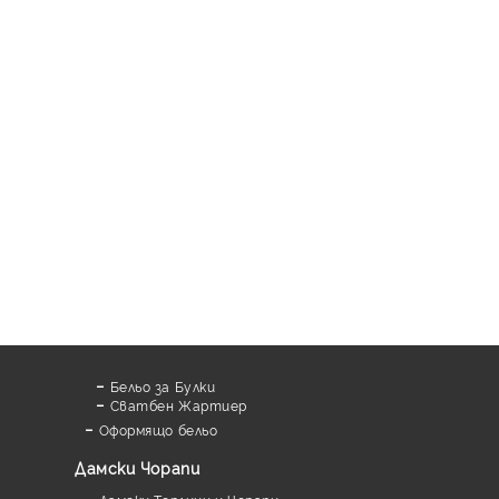
Бельо за Булки
Сватбен Жартиер
Оформящо бельо
Дамски Чорапи