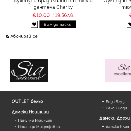
Луксозни бразилиани от тюл и
Луксозни 
дантела Charity
тюл
€10.00
19.56лв.
Виж детайли
Абонирай се
OUTLET бельо
Боди Блуза
Секси Боди
Дамски Нощници
Дамски Дрехи
Памучни Нощници
Дамски Клин
Нощници Микрофибър