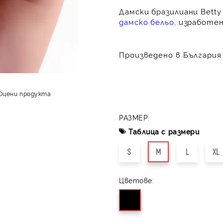
Дамски бразилиани Bett
дамско бельо
, изработе
Произведено в България 
Оцени продукта
РАЗМЕР:
Таблица с размери
S
M
L
XL
Цветове: