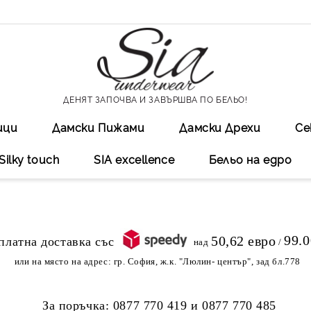
ДЕНЯТ ЗАПОЧВА И ЗАВЪРШВА ПО БЕЛЬО!
ици
Дамски Пижами
Дамски Дрехи
Се
Silky touch
SIA excellеnce
Бельо на едро
99.
50,62 евро
над
/
или на място на адрес:
гр. София, ж.к. "Люлин- център", зад бл.778
За поръчка:
0877 770 419
и
0877 770 485