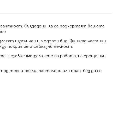
рамките на работния ден.
гантност. Създадени, за да подчертаят вашата
ьо.
едлагат изтънчен и модерен вид. Фините ластици
ежду покритие и съблазнителност.
а. Независимо дали сте на работа, на среща или
под тесни рокли, панталони или поли, без да се