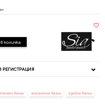
ан
Добави в желани
З РЕГИСТРАЦИЯ
телено бельо
елегантно бельо
удобно бельо
иката за лични данни