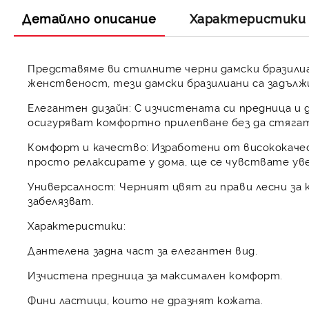
Детайлно описание
Характеристики
Представяме ви стилните черни дамски бразилиа
женственост, тези дамски бразилиани са задълж
Елегантен дизайн:
С изчистената си предница и 
осигуряват комфортно прилепване без да стягат
Комфорт и качество:
Изработени от висококачест
просто релаксирате у дома, ще се чувствате ув
Универсалност:
Черният цвят ги прави лесни за к
забелязват.
Характеристики:
Дантелена задна част
за елегантен вид.
Изчистена предница
за максимален комфорт.
Фини ластици
, които не дразнят кожата.