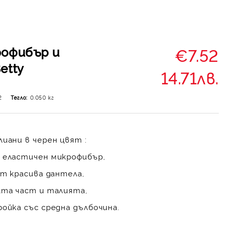
рофибър и
€7.52
etty
14.71лв.
2
Тегло:
0.050
кг
иани в черен цвят :
 еластичен микрофибър,
от красива дантела,
ата част и талията,
ойка със средна дълбочина.