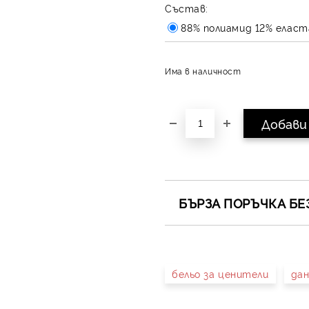
Състав:
88% полиамид 12% еласт
Има в наличност
БЪРЗА ПОРЪЧКА БЕ
САМО ПОПЪЛНЕТЕ 4 ПОЛЕТА
бельо за ценители
дан
Съгласен съм с
Полит