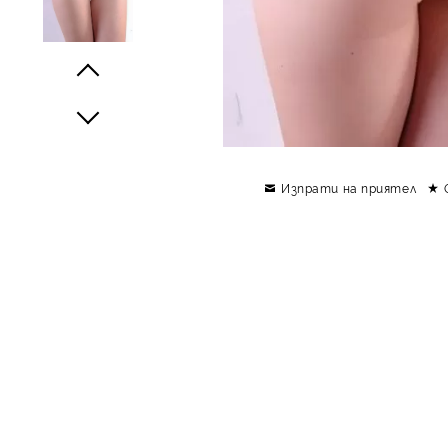
Prev
Next
Изпрати на приятел