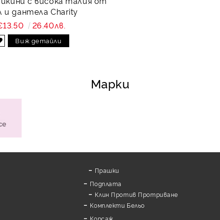
бикини с висока талия от
 и дантела Charity
€13.50
26.40лв.
Виж детайли
Марки
Прашки
Подплата
Клин Против Протриване
Комплекти Бельо
Корсаж