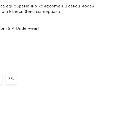
y са едновременно комфортен и секси модел
н от качествени материали.
от SIA Underwear!
XXL