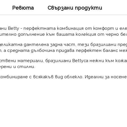
Ние ще се свържем с вас в 
Ревюта
Свързани продукти
ни Betty
- перфектната комбинация от комфорт и еле
ително допълнение към вашата колекция от черно бел
деликатна дантелена задна част, тези бразилиани пр
, а средната дълбочина придава перфектен баланс м
вени материали, бразилиани Bettyса нежни към кожат
ерени и стилни.
омбиниране с всякакъв вид облекло. Идеални за носене 