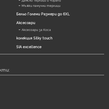
Дамски Терлици и Чорапи
Мъжки памучни терлици
Бельо Големи Размери до 6XL
Аксесоари
Аксесоари за Коса
колекция Silky touch
SIA excellence
кти: