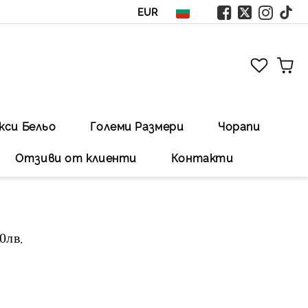
EUR
кси Бельо
Големи Размери
Чорапи
Отзиви от клиенти
Контакти
00лв
.Безплатна доставка със