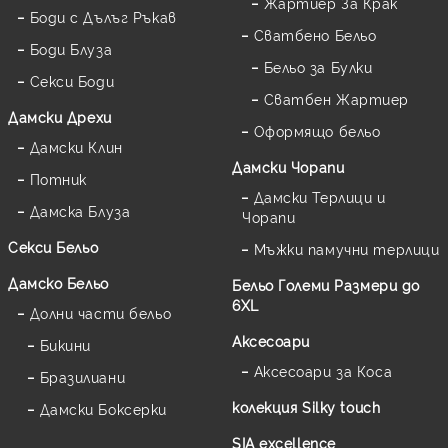
Жартиер За Крак
Боди с Дълъг Ръкав
Сватбено Бельо
Боди Блуза
Бельо за Булки
Секси Боди
Сватбен Жартиер
Дамски Дрехи
Оформящо бельо
Дамски Клин
Дамски Чорапи
Потник
Дамски Терлици и
Дамска Блуза
Чорапи
Секси Бельо
Мъжки памучни терлици
Дамско Бельо
Бельо Големи Размери до
6XL
Долни части бельо
Аксесоари
Бикини
Аксесоари за Коса
Бразилиани
колекция Silky touch
Дамски Боксерки
SIA excellence