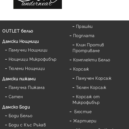
Прашки
OUTLET бельо
Подплата
Дамски Нощници
Клин Против
Памучни Нощници
Протриване
Нощници Микрофибър
Комплекти Бельо
Тюлени Нощници
Корсаж
Памучен Корсаж
Дамски пижами
Памучна Пижама
Тюлен Корсаж
Сатен
Корсаж от
Микрофибър
Дамскo Боди
Бюстие
Боди Бельо
Жартиери
Боди с Къс Ръкав