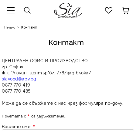
к
Начало
Контакт
Контакт
ЦЕНТРАЛЕН ОФИС И ПРОИЗВОДСТВО:
гр. София,
ж.к. "Люлин- център"бл. 778/зад блока/
siavood@abv.bg
0877 770 419
0877 770 485
Може да се свържете с нас чрез формуляра по-долу.
Полетата с
са задължителни.
Вашето име: