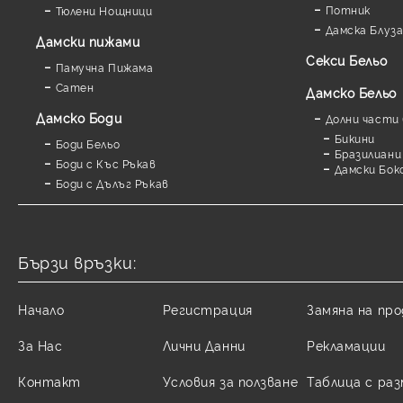
Потник
Тюлени Нощници
Дамска Блуз
Дамски пижами
Секси Бельо
Памучна Пижама
Сатен
Дамско Бельо
Дамскo Боди
Долни части 
Бикини
Боди Бельо
Бразилиани
Боди с Къс Ръкав
Дамски Бок
Боди с Дълъг Ръкав
Бързи връзки:
Начало
Регистрация
Замяна на пр
За Нас
Лични Данни
Рекламации
Контакт
Условия за ползване
Таблица с ра