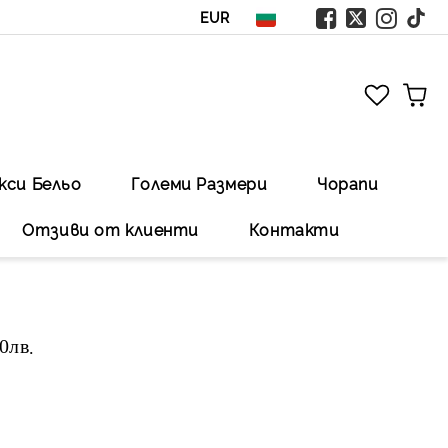
EUR
кси Бельо
Големи Размери
Чорапи
Отзиви от клиенти
Контакти
00лв
.Безплатна доставка със