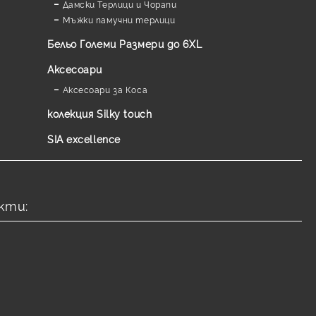
Дамски Терлици и Чорапи
Мъжки памучни терлици
Бельо Големи Размери до 6XL
Аксесоари
Аксесоари за Коса
колекция Silky touch
SIA excellence
кти: