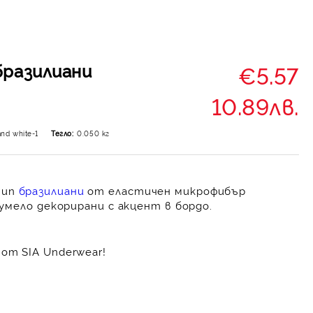
бразилиани
€5.57
10.89лв.
and white-1
Тегло:
0.050
кг
тип
бразилиани
от еластичен микрофибър
 умело декорирани с акцент в бордо.
от SIA Underwear!