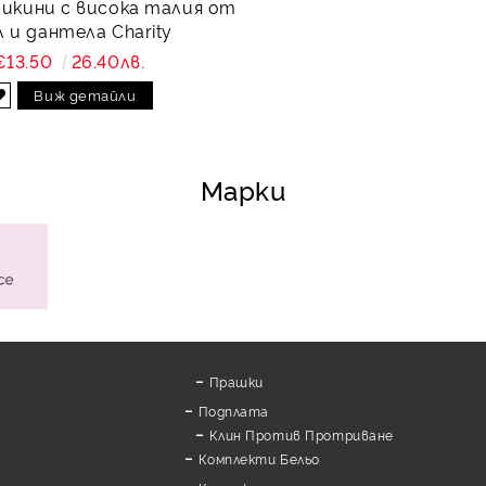
бикини с висока талия от
 и дантела Charity
€13.50
26.40лв.
Виж детайли
Марки
Прашки
Подплата
Клин Против Протриване
Комплекти Бельо