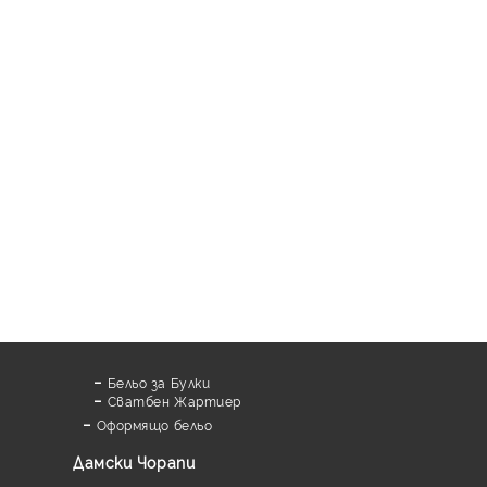
Бельо за Булки
Сватбен Жартиер
Оформящо бельо
Дамски Чорапи