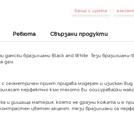
бельо с щампа
елеган
Съгласен съм с
Полит
Ние ще се свържем с вас в 
Ревюта
Свързани продукти
 дамски бразилиани Black and White. Тези бразилиани
я ден.
 с геометричен принт придава модерен и изискан вид.
прилягат перфектно към тялото ви, осигурявайки мак
а и дишаща материя, която не дразни кожата и е при
 контрастен цветен акцент, тези бразилиани са перфе