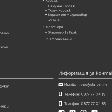
Корсаж
Памучен Корсаж
а
Тюлен Корсаж
Корсаж от Микрофибър
Бюстие
Жартиери
Жартиер За Крак
бельо
Сватбено Бельо
серки
Информация за конта
Имейл:
sales@sia-v.com
одукт
Телефон:
0877 77 04 19
Телефон:
0877 77 04 85
змери