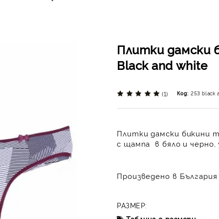
Плитки дамски 
Black and white
(1)
Код:
253 black 
Плитки дамски бикини 
с щампа в бяло и черно,
Произведено в България 
РАЗМЕР:
Таблица с размери