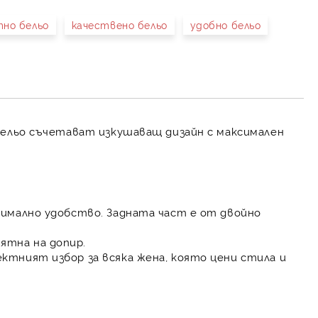
тно бельо
качествено бельо
удобно бельо
иката за лични данни
рамките на работния ден.
-бельо съчетават изкушаващ дизайн с максимален
симално удобство. Задната част е от двойно
ятна на допир.
ктният избор за всяка жена, която цени стила и