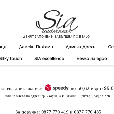
ДЕНЯТ ЗАПОЧВА И ЗАВЪРШВА ПО БЕЛЬО!
ици
Дамски Пижами
Дамски Дрехи
Се
Silky touch
SIA excellеnce
Бельо на едро
99.
50,62 евро
над
/
или на място на адрес:
гр. София, ж.к. "Люлин- център", зад бл.778
За поръчка:
0877 770 419
и
0877 770 485