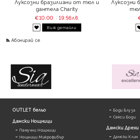
Луксозни бразилиани от тюл и
Луксозни 
дантела Charity
тюл
€10.00
19.56лв.
Виж детайли
Абонирай се
OUTLET бельо
Боди Блуза
Секси Боди
Дамски Нощници
Дамски Дрехи
Памучни Нощници
Дамски Клин
Нощници Микрофибър