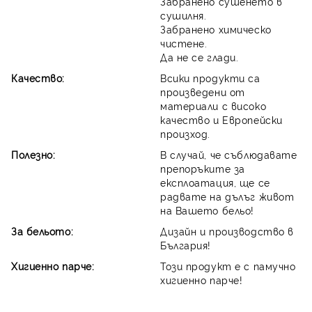
Забранено сушенето в
сушилня.
Забранено химическо
чистене.
Да не се глади.
Качество:
Всики продукти са
произведени от
материали с високо
качество и Европейски
произход.
Полезно:
В случай, че съблюдавате
препоръките за
експлоатация, ще се
радвате на дълъг живот
на Вашето бельо!
За бельото:
Дизайн и производство в
България!
Хигиенно парче:
Този продукт е с памучно
хигиенно парче!