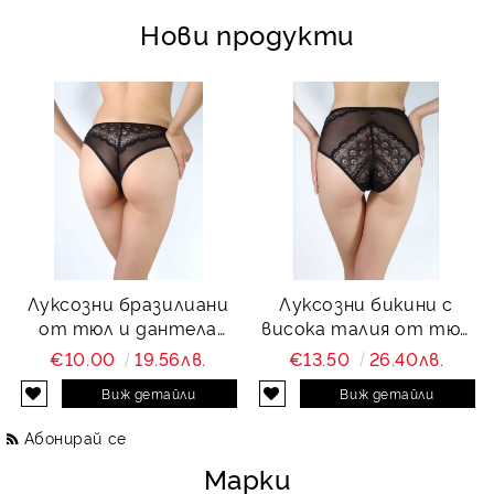
Нови продукти
Луксозни бразилиани
Луксозни бикини с
от тюл и дантела
висока талия от тюл
Charity
и дантела Charity
€10.00
19.56лв.
€13.50
26.40лв.
Виж детайли
Виж детайли
Абонирай се
Марки