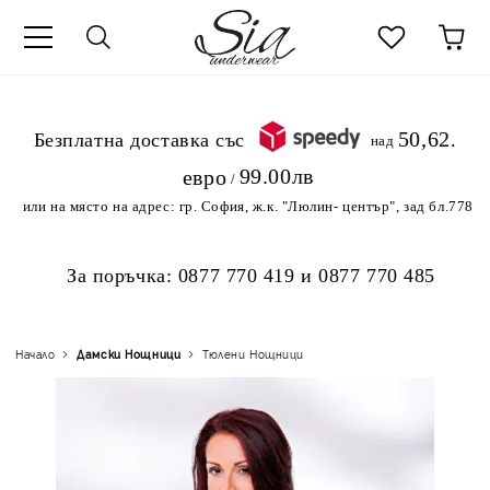
к
50,62
.Безплатна доставка със
над
99.00лв
евро
/
или на място на адрес:
гр. София, ж.к. "Люлин- център", зад бл.778
За поръчка:
0877 770 419
и
0877 770 485
Начало
Дамски Нощници
Тюлени Нощници