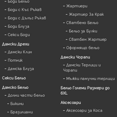
Боди Бельо
Жартиери
Боди с Къс Ръкав
Жартиер За Крак
Боди с Дълъг Ръкав
Сватбено Бельо
Боди Блуза
Бельо за Булки
Секси Боди
Сватбен Жартиер
Дамски Дрехи
Оформящо бельо
Дамски Клин
Дамски Чорапи
Потник
Дамски Терлици и
Дамска Блуза
Чорапи
Секси Бельо
Мъжки памучни терлици
Дамско Бельо
Бельо Големи Размери до
6XL
Долни части бельо
Аксесоари
Бикини
Аксесоари за Коса
Бразилиани