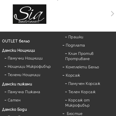
Прашки
OUTLET бельо
Подплата
Дамски Нощници
Клин Против
Памучни Нощници
Протриване
Нощници Микрофибър
Комплекти Бельо
Тюлени Нощници
Корсаж
Памучен Корсаж
Дамски пижами
Памучна Пижама
Тюлен Корсаж
Сатен
Корсаж от
Микрофибър
Дамскo Боди
Бюстие