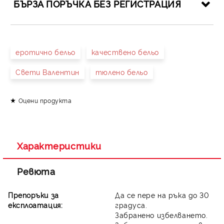
БЪРЗА ПОРЪЧКА БЕЗ РЕГИСТРАЦИЯ
САМО ПОПЪЛНЕТЕ 4 ПОЛЕТА
еротично бельо
качествено бельо
Свети Валентин
тюлено бельо
Оцени продукта
Съгласен съм с
Политиката за лични данни
Ние ще се свържем с вас в рамките на работния ден.
Характеристики
Ревюта
Препоръки за
Да се пере на ръка до 30
експлоатация:
градуса.
Забранено избелването.