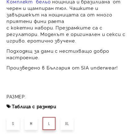
Комплект бельо
нощница и бразилиана
от
черен и щампиран тюл. Чашките и
завършекът на нощницата са от много
приятени фини раета
с кокетни набори. Презрамките са с
регулатори. Моделът е оригинален и секси с
игриво, еротично звучене.
Подходящ за дами с нестихващо добро
настроение.
Произведено в България от SIA underwear!
РАЗМЕР:
Таблица с размери
S
M
L
XL