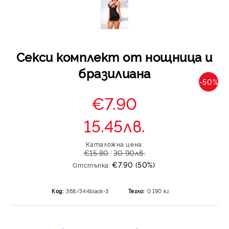
Секси комплект от нощница и
бразилиана
-50%
€7.90
15.45лв.
Каталожна цена:
€15.80
30.90лв.
€7.90 (50%)
Отстъпка:
Код:
368/344black-3
Тегло:
0.190
кг