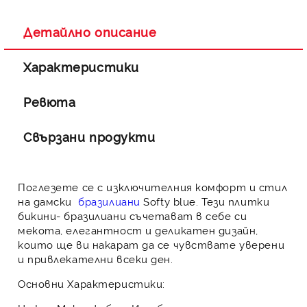
Ние ще се свържем с вас в рамките на работния ден.
Детайлно описание
Характеристики
Ревюта
Свързани продукти
Поглезете се с изключителния комфорт и стил
на дамски
бразилиани
Softy blue. Тези плитки
бикини- бразилиани съчетават в себе си
мекота, елегантност и деликатен дизайн,
които ще ви накарат да се чувствате уверени
и привлекателни всеки ден.
Основни Характеристики: