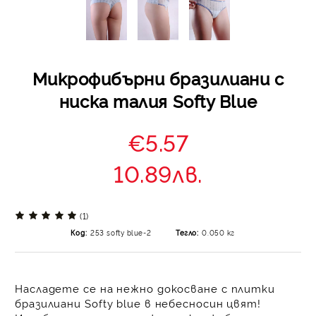
Микрофибърни бразилиани с
ниска талия Softy Blue
€5.57
10.89лв.
(1)
Код:
253 softy blue-2
Тегло:
0.050
кг
Насладете се на нежно докосване с плитки
бразилиани Softy blue в небесносин цвят!