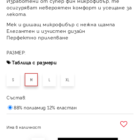
Изработени от супер
фин микрофибър
, те
осигуряват
невероятен комфорт
и усещане за
лекота.
Мек и дишащ микрофибър с нежна щампа
Елегантен и изчистен дизайн
Перфектно прилепване
РАЗМЕР:
Таблица с размери
S
M
L
XL
Състав:
88% полиамид 12% еластан
Има в наличност
Добави в желани