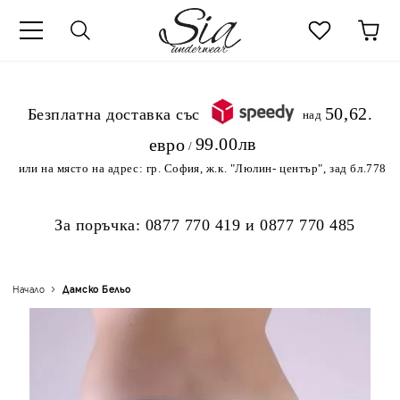
к
50,62
.Безплатна доставка със
над
99.00лв
евро
/
или на място на адрес:
гр. София, ж.к. "Люлин- център", зад бл.778
За поръчка:
0877 770 419
и
0877 770 485
Начало
Дамско Бельо