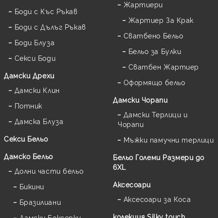
Жартиери
Боди с Къс Ръкав
Жартиер За Крак
Боди с Дълъг Ръкав
Сватбено Бельо
Боди Блуза
Бельо за Булки
Секси Боди
Сватбен Жартиер
Дамски Дрехи
Оформящо бельо
Дамски Клин
Дамски Чорапи
Потник
Дамски Терлици и
Дамска Блуза
Чорапи
Секси Бельо
Мъжки памучни терлици
Дамско Бельо
Бельо Големи Размери до
6XL
Долни части бельо
Аксесоари
Бикини
Аксесоари за Коса
Бразилиани
колекция Silky touch
Дамски Боксерки