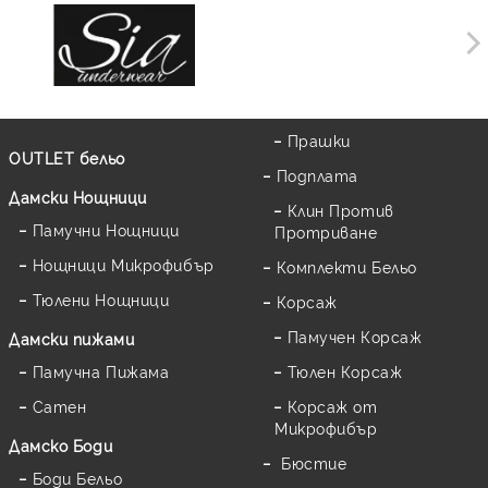
Прашки
OUTLET бельо
Подплата
Дамски Нощници
Клин Против
Памучни Нощници
Протриване
Нощници Микрофибър
Комплекти Бельо
Тюлени Нощници
Корсаж
Памучен Корсаж
Дамски пижами
Памучна Пижама
Тюлен Корсаж
Сатен
Корсаж от
Микрофибър
Дамскo Боди
Бюстие
Боди Бельо