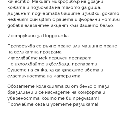
качество. Мекият микрофибър не дразни
кожата и позволява на тялото да диша.
Дизайнът подчертава вашите извивки, докато
нежният син цвят с райета и флорални мотиви
добавя елегантен акцент към вашето бельо.
Инструкции за Поддръжка:
Препоръчва се ръчно пране или машинно пране
на деликатна програма.
Използвайте мек перилен препарат.
Не използвайте избелващи препарати.
Сушете на сянка, за да запазите цвета и
еластичността на материята.
Обогатете колекцията си от бельо с тези
бразилиани и се насладете на комфорта и
увереността, които те ви предлагат!
Поръчайте сега и усетете разликата!