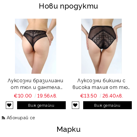
Нови продукти
Луксозни бразилиани
Луксозни бикини с
от тюл и дантела
висока талия от тюл
Charity
и дантела Charity
€10.00
19.56лв.
€13.50
26.40лв.
Виж детайли
Виж детайли
Абонирай се
Марки