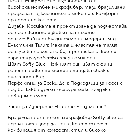
Нежен Микрофибър:
Изработени от
висококачествен микрофибър, тези бразилиани
предлагат изключителна мекота и комфорт
при допир с кожата.
Дизайн:
Кройката е проектирана да подчертава
естествените извивки на тялото,
осигурявайки съблазнителен и модерен вид.
Еластична Талия:
Меката и еластична талия
осигурява прилягане без притискане, което
гарантираудобство през целия ден.
Цвят Softy Blue:
Нежният син цвят с фини
райета и цветни мотиви придава свеж и
елегантен вид.
Перфектни за Всеки Ден:
Подходящи за носене
под всякакви дрехи, осигурявайки гладък и
невидим силует.
Защо да Изберете Нашите Бразилиани?
Бразилиани от нежен микрофибър Softy blue са
идеалният избор за жени, които търсят
комбинация от комфорт, стил и високо