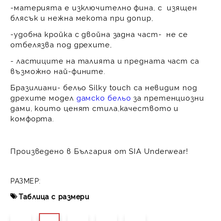
-материята е изключително фина, с изящен
блясък и нежна мекота при допир,
-удобна кройка с двойна задна част- не се
отбелязва под дрехите,
- ластиците на талията и предната част са
възможно най-фините.
Бразилиани- бельо Silky touch са невидим под
дрехите модел
дамско бельо
за претенциозни
дами, които ценят стила,качеството и
комфорта.
Произведено в България от SIA Underwear!
РАЗМЕР:
Таблица с размери