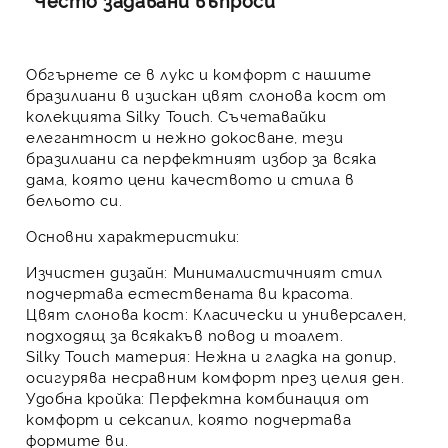
Често задавани въпроси
Обгърнете се в лукс и комфорт с нашите
бразилиани в изискан цвят слонова кост от
колекцията Silky Touch. Съчетавайки
елегантност и нежно докосване, тези
бразилиани са перфектният избор за всяка
дама, която цени качеството и стила в
бельото си.
Основни характеристики:
Изчистен дизайн:
Минималистичният стил
подчертава естествената ви красота.
Цвят слонова кост:
Класически и универсален,
подходящ за всякакъв повод и тоалет.
Silky Touch материя:
Нежна и гладка на допир,
осигурява несравним комфорт през целия ден.
Удобна кройка:
Перфектна комбинация от
комфорт и сексапил, която подчертава
формите ви.