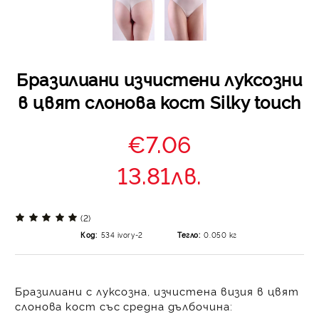
Бразилиани изчистени луксозни
в цвят слонова кост Silky touch
€7.06
13.81лв.
(2)
Код:
534 ivory-2
Тегло:
0.050
кг
Бразилиани с луксозна, изчистена визия в цвят
слонова кост със средна дълбочина: