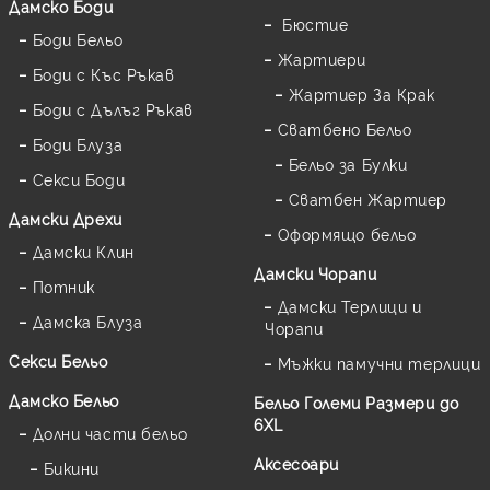
Дамскo Боди
Бюстие
Боди Бельо
Жартиери
Боди с Къс Ръкав
Жартиер За Крак
Боди с Дълъг Ръкав
Сватбено Бельо
Боди Блуза
Бельо за Булки
Секси Боди
Сватбен Жартиер
Дамски Дрехи
Оформящо бельо
Дамски Клин
Дамски Чорапи
Потник
Дамски Терлици и
Дамска Блуза
Чорапи
Секси Бельо
Мъжки памучни терлици
Дамско Бельо
Бельо Големи Размери до
6XL
Долни части бельо
Аксесоари
Бикини