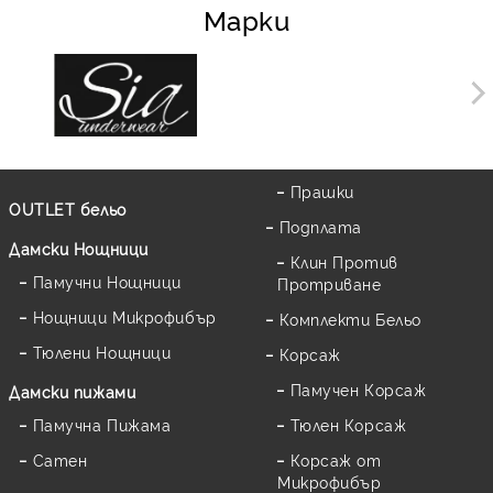
Марки
Прашки
OUTLET бельо
Подплата
Дамски Нощници
Клин Против
Памучни Нощници
Протриване
Нощници Микрофибър
Комплекти Бельо
Тюлени Нощници
Корсаж
Памучен Корсаж
Дамски пижами
Памучна Пижама
Тюлен Корсаж
Сатен
Корсаж от
Микрофибър