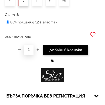
S
M
L
XL
XXL
Състав:
88% полиамид 12% еластан
Има в наличност
Добави в желани
БЪРЗА ПОРЪЧКА БЕЗ РЕГИСТРАЦИЯ