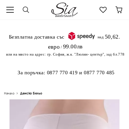
к
50,62
.Безплатна доставка със
над
99.00лв
евро
/
или на място на адрес:
гр. София, ж.к. "Люлин- център", зад бл.778
За поръчка:
0877 770 419
и
0877 770 485
Начало
Дамско Бельо