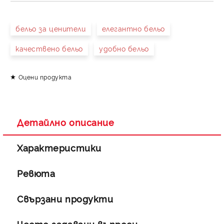
САМО ПОПЪЛНЕТЕ 4 ПОЛЕТА
бельо за ценители
елегантно бельо
качествено бельо
удобно бельо
Оцени продукта
Съгласен съм с
Политиката за лични данни
Ние ще се свържем с вас в рамките на работния ден.
Детайлно описание
Характеристики
Ревюта
Свързани продукти