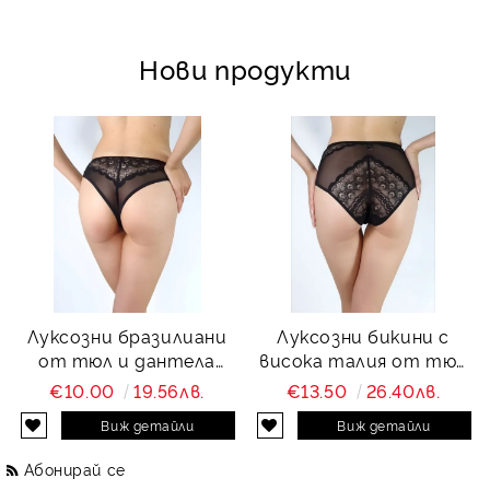
Нови продукти
Луксозни бразилиани
Луксозни бикини с
от тюл и дантела
висока талия от тюл
Charity
и дантела Charity
€10.00
19.56лв.
€13.50
26.40лв.
Виж детайли
Виж детайли
Абонирай се