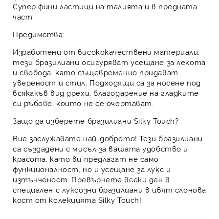
Супер фини ластици
на талията и в предната
част.
Предимства:
Изработени от висококачествени материали,
тези бразилиани осигуряват усещане за лекота
и свобода, като същевременно придават
увереност и стил. Подходящи са за носене под
всякакъв вид дрехи, благодарение на гладките
си ръбове, които не се очертават.
Защо да изберете бразилиани Silky Touch?
Вие заслужавате най-доброто! Тези бразилиани
са създадени с мисъл за вашата удобство и
красота, като ви предлагат не само
функционалност, но и усещане за лукс и
изтънченост. Превърнете всеки ден в
специален с луксозни бразилиани в цвят слонова
кост от колекцията Silky Touch!