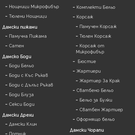
Нощници Микрофибър
Комплекти Бельо
Тюлени Нощници
Корсаж
Памучен Корсаж
Дамски пижами
Памучна Пижама
Тюлен Корсаж
Сатен
Корсаж от
Микрофибър
Дамскo Боди
Бюстие
Боди Бельо
Жартиери
Боди с Къс Ръкав
Жартиер За Крак
Боди с Дълъг Ръкав
Сватбено Бельо
Боди Блуза
Бельо за Булки
Секси Боди
Сватбен Жартиер
Дамски Дрехи
Оформящо бельо
Дамски Клин
Дамски Чорапи
Потник