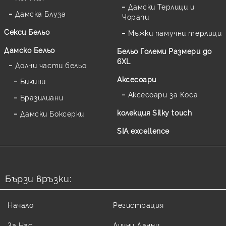
Дамски Терлици и
Дамска Блуза
Чорапи
Секси Бельо
Мъжки памучни терлици
Дамско Бельо
Бельо Големи Размери до
6XL
Долни части бельо
Аксесоари
Бикини
Аксесоари за Коса
Бразилиани
колекция Silky touch
Дамски Боксерки
SIA excellence
Бързи връзки:
Начало
Регистрация
За Нас
Лични Данни