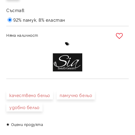
Състав:
92% памук, 8% еластан
Няма наличност
Добави в желани
качествено бельо
памучно бельо
удобно бельо
Оцени продукта