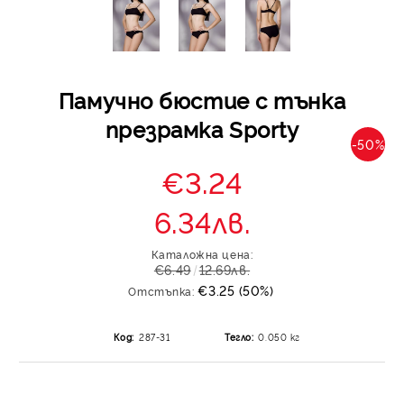
Памучно бюстие с тънка
презрамка Sporty
-50%
€3.24
6.34лв.
Каталожна цена:
€6.49
12.69лв.
€3.25 (50%)
Отстъпка:
Код:
287-31
Тегло:
0.050
кг