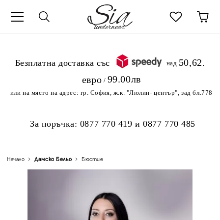
к
50,62
.Безплатна доставка със
над
99.00лв
евро
/
или на място на адрес:
гр. София, ж.к. "Люлин- център", зад бл.778
За поръчка:
0877 770 419
и
0877 770 485
Начало
Дамско Бельо
Бюстие