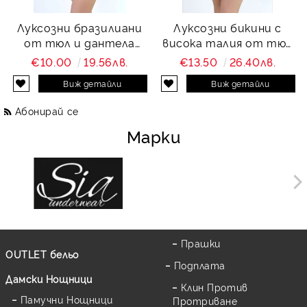
Луксозни бразилиани
Луксозни бикини с
от тюл и дантела
висока талия от тюл
Charity
и дантела Charity
€10.00
19.56лв.
€13.50
26.40лв.
Виж детайли
Виж детайли
Абонирай се
Марки
Прашки
OUTLET бельо
Подплата
Дамски Нощници
Клин Против
Памучни Нощници
Протриване