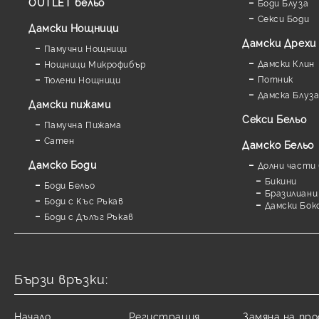
OUTLET бельо
Боди Блуза
Секси Боди
Дамски Нощници
Дамски Дрехи
Памучни Нощници
Дамски Клин
Нощници Микрофибър
Потник
Тюлени Нощници
Дамска Блуз
Дамски пижами
Секси Бельо
Памучна Пижама
Сатен
Дамско Бельо
Дамскo Боди
Долни части 
Бикини
Боди Бельо
Бразилиани
Боди с Къс Ръкав
Дамски Бок
Боди с Дълъг Ръкав
Бързи връзки:
Начало
Регистрация
Замяна на пр