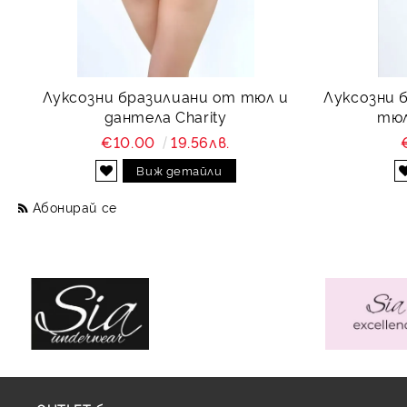
Луксозни бразилиани от тюл и
Луксозни 
дантела Charity
тюл
€10.00
19.56лв.
Виж детайли
Абонирай се