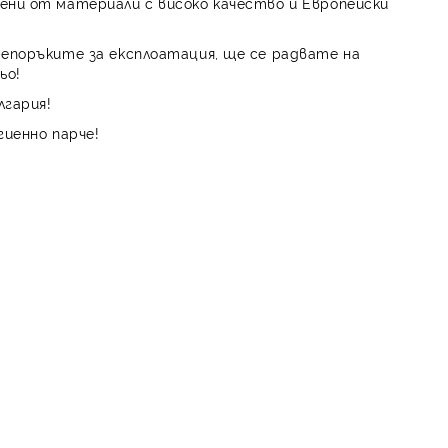
ени от материали с високо качество и Европейски
репоръките за експлоатация, ще се радвате на
ьо!
лгария!
гиенно парче!