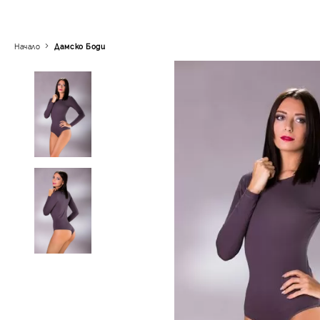
Начало
Дамскo Боди