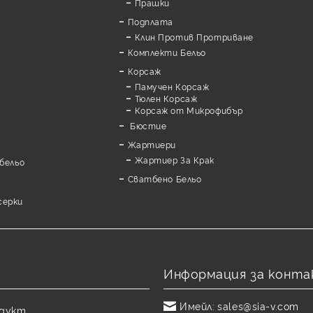
Прашки
Подплата
Клин Против Протриване
Комплекти Бельо
Корсаж
Памучен Корсаж
а
Тюлен Корсаж
Корсаж от Микрофибър
Бюстие
Жартиери
Жартиер За Крак
бельо
Сватбено Бельо
серки
Информация за конта
Имейл:
sales@sia-v.com
одукт