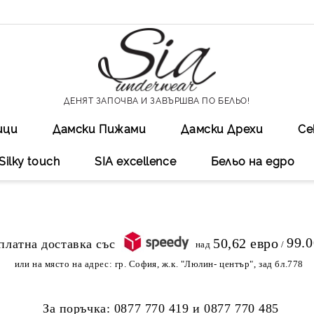
ДЕНЯТ ЗАПОЧВА И ЗАВЪРШВА ПО БЕЛЬО!
ици
Дамски Пижами
Дамски Дрехи
Се
Silky touch
SIA excellеnce
Бельо на едро
99.
50,62 евро
над
/
или на място на адрес:
гр. София, ж.к. "Люлин- център", зад бл.778
За поръчка:
0877 770 419
и
0877 770 485