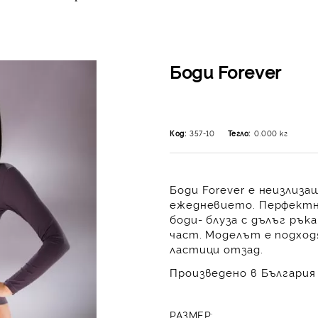
Боди Forever
Код:
357-10
Тегло:
0.000
кг
Боди Forever е неизлизащ
ежедневието. Перфектн
боди- блуза с дълъг рък
част. Моделът е подход
ластици отзад.
Произведено в България 
РАЗМЕР: