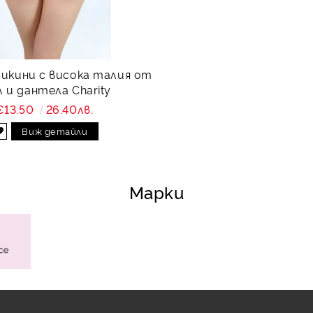
бикини с висока талия от
 и дантела Charity
€13.50
26.40лв.
Виж детайли
Марки