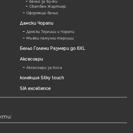
Бельо за Булки
Сватбен Жартиер
Оформящо бельо
Дамски Чорапи
Дамски Терлици и Чорапи
Мъжки памучни терлици
Бельо Големи Размери до 6XL
Аксесоари
Аксесоари за Коса
колекция Silky touch
SIA excellence
кти: