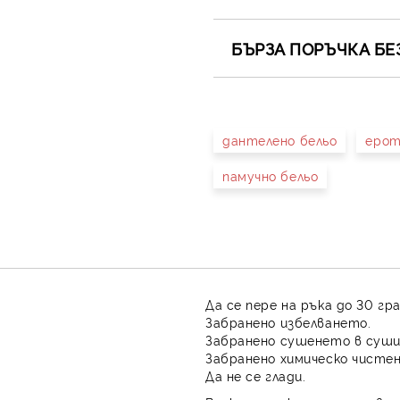
БЪРЗА ПОРЪЧКА БЕ
САМО ПОПЪЛНЕТЕ 4 ПОЛЕТА
дантелено бельо
ерот
памучно бельо
Съгласен съм с
Полит
Ние ще се свържем с вас в 
Да се пере на ръка до 30 гр
Забранено избелването.
Забранено сушенето в суши
Забранено химическо чистен
Да не се глади.