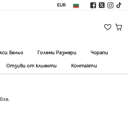
EUR
кси Бельо
Големи Размери
Чорапи
Отзиви от клиенти
Контакти
00лв
.Безплатна доставка със