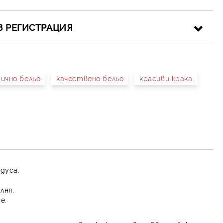
З РЕГИСТРАЦИЯ
ично бельо
качествено бельо
красиви крака
иката за лични данни
рамките на работния ден.
адуса.
лня.
е.