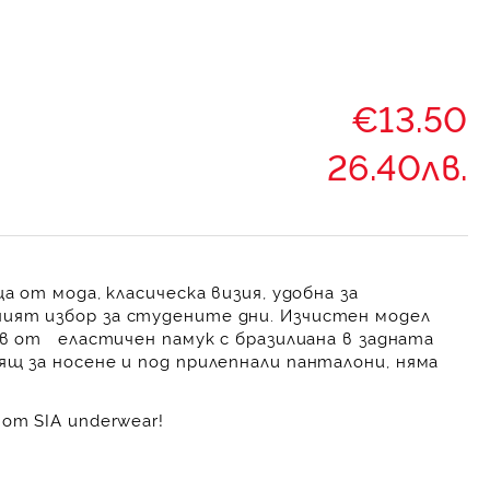
€13.50
26.40лв.
а от мода, класическа визия, удобна за
ият избор за студените дни. Изчистен модел
ав
от еластичен памук с бразилиана в задната
ящ за носене и под прилепнали панталони, няма
от SIA underwear!