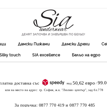
ДЕНЯТ ЗАПОЧВА И ЗАВЪРШВА ПО БЕЛЬО!
ици
Дамски Пижами
Дамски Дрехи
Се
Silky touch
SIA excellеnce
Бельо на едро
99.
50,62 евро
над
/
или на място на адрес:
гр. София, ж.к. "Люлин- център", зад бл.778
За поръчка:
0877 770 419
и
0877 770 485