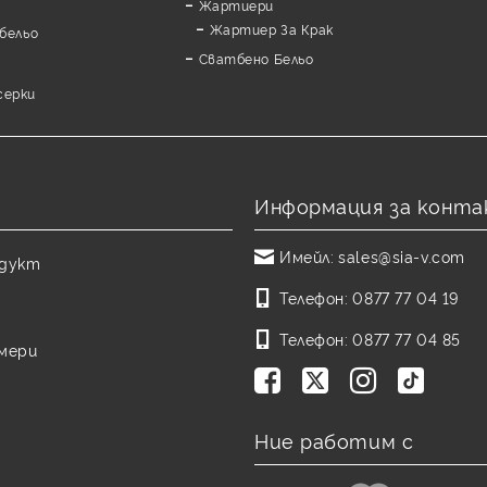
Жартиери
Жартиер За Крак
бельо
Сватбено Бельо
серки
Информация за конта
Имейл:
sales@sia-v.com
одукт
Телефон:
0877 77 04 19
Телефон:
0877 77 04 85
змери
Ние работим с