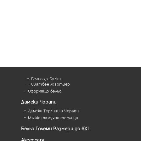
Бельо за Булки
Сватбен Жартиер
Оформящо бельо
Дамски Чорапи
Дамски Терлици и Чорапи
Мъжки памучни терлици
Бельо Големи Размери до 6XL
Аксесоари