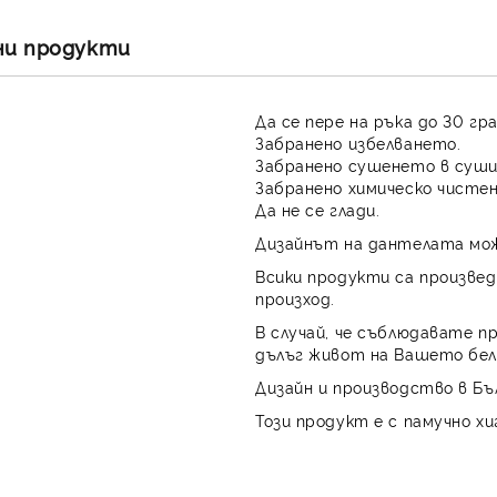
ни продукти
Да се пере на ръка до 30 гр
Забранено избелването.
Забранено сушенето в суши
Забранено химическо чистен
Да не се глади.
Дизайнът на дантелата мож
Всики продукти са произвед
произход.
В случай, че съблюдавате п
дълъг живот на Вашето бел
Дизайн и производство в Бъ
Този продукт е с памучно хи