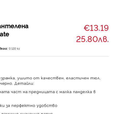
дантелена
€13.19
ate
25.80лв.
Тегло:
0.120
кг
езрамка
, ушито от качествен, еластичен тюл,
черно. Детайли:
ната част на предницата с малка панделка в
мки за перфектно удобство
 памучно хигиенно парче