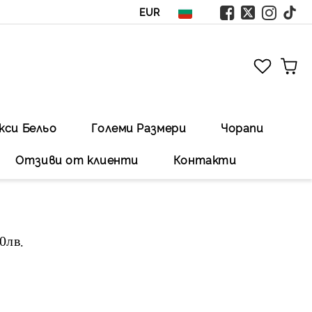
EUR
кси Бельо
Големи Размери
Чорапи
Отзиви от клиенти
Контакти
00лв
.Безплатна доставка със