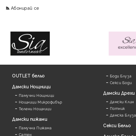
Абонирай се
OUTLET бельо
Боди Блуза
Секси Боди
Дамски Нощници
Дамски Дрехи
Памучни Нощници
Дамски Клин
Нощници Микрофибър
Потник
Тюлени Нощници
Дамска Блуз
Дамски пижами
Секси Бельо
Памучна Пижама
Сатен