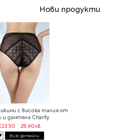
Нови продукти
бикини с висока талия от
 и дантела Charity
€13.50
26.40лв.
Виж детайли