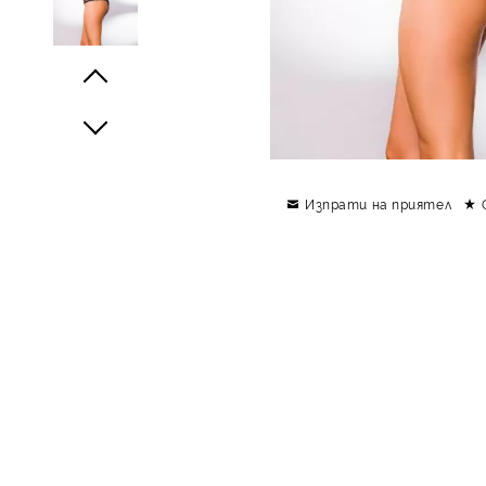
Prev
Next
Изпрати на приятел