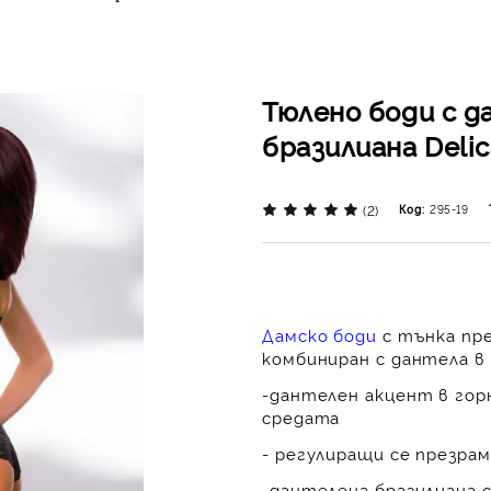
Тюлено боди с 
бразилиана Delic
(2)
Код:
295-19
Дамско боди
с тънка пр
комбиниран с дантела в 
-дантелен акцент в гор
средата
- регулиращи се презра
-дантелена бразилиана с