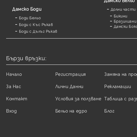
Дамско Бельо
Дамскo Боди
Долни части 
Бикини
Боди Бельо
Бразилиани
Боди с Къс Ръкав
Дамски Бок
Боди с Дълъг Ръкав
Бързи връзки:
Начало
Регистрация
Замяна на пр
За Нас
Лични Данни
Рекламации
Контакт
Условия за ползване
Таблица с ра
Вход
Бельо на едро
Блог