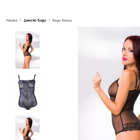
Начало
Дамскo Боди
Боди Бельо