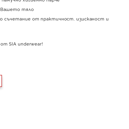
щ Вашето тяло
о съчетание от практичност, изисканост и
от SIA underwear!