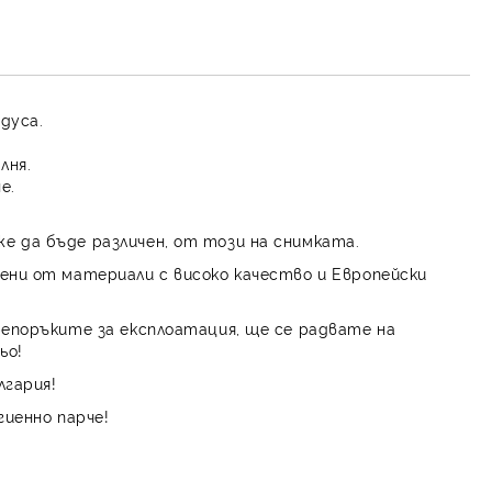
адуса.
лня.
е.
е да бъде различен, от този на снимката.
ени от материали с високо качество и Европейски
репоръките за експлоатация, ще се радвате на
ьо!
лгария!
гиенно парче!