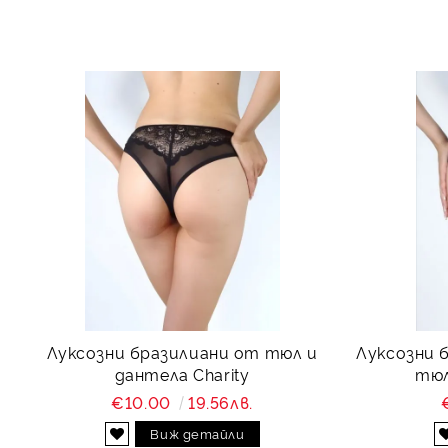
Луксозни бразилиани от тюл и
Луксозни 
дантела Charity
тюл
€10.00
19.56лв.
Виж детайли