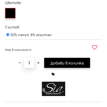
Цветове:
Състав:
92% памук, 8% еластан
Има в наличност
Добави в желани