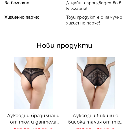
За бельото:
Дизайн и производство в
България!
Хигиенно парче:
Този продукт е с памучно
хигиенно парче!
Нови продукти
Луксозни бразилиани
Луксозни бикини с
от тюл и дантела
висока талия от тюл
Charity
и дантела Charity