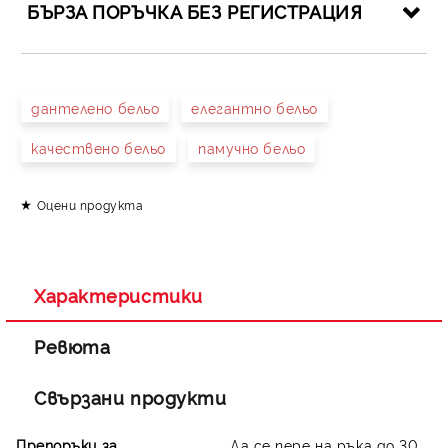
БЪРЗА ПОРЪЧКА БЕЗ РЕГИСТРАЦИЯ
САМО ПОПЪЛНЕТЕ 4 ПОЛЕТА
дантелено бельо
елегантно бельо
качествено бельо
памучно бельо
Оцени продукта
Съгласен съм с
Политиката за лични данни
Ние ще се свържем с вас в рамките на работния ден.
Характеристики
Ревюта
Свързани продукти
Препоръки за
Да се пере на ръка до 30