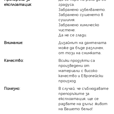
експлоатация:
градуса.
Забранено избелването.
Забранено сушенето в
сушилня.
Забранено химическо
чистене.
Да не се глади.
Внимание:
Дизайнът на дантелата
може да бъде различен,
от този на снимката.
Качество:
Всики продукти са
произведени от
материали с високо
качество и Европейски
произход.
Полезно:
В случай, че съблюдавате
препоръките за
експлоатация, ще се
радвате на дълъг живот
на Вашето бельо!