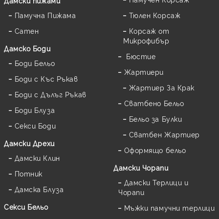
Дамски пижами
Памучна Пижама
Тюлен Корсаж
Сатен
Корсаж от
Микрофибър
Дамскo Боди
Бюстие
Боди Бельо
Жартиери
Боди с Къс Ръкав
Жартиер За Крак
Боди с Дълъг Ръкав
Сватбено Бельо
Боди Блуза
Бельо за Булки
Секси Боди
Сватбен Жартиер
Дамски Дрехи
Оформящо бельо
Дамски Клин
Дамски Чорапи
Потник
Дамски Терлици и
Дамска Блуза
Чорапи
Секси Бельо
Мъжки памучни терлици