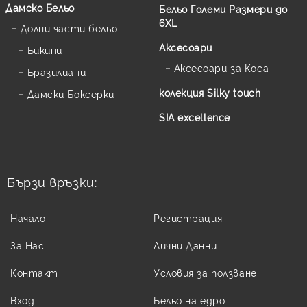
Дамско Бельо
Бельо Големи Размери до
6XL
Долни части бельо
Аксесоари
Бикини
Аксесоари за Коса
Бразилиани
колекция Silky touch
Дамски Боксерки
SIA excellence
Бързи връзки:
Начало
Регистрация
За Нас
Лични Данни
Контакт
Условия за ползване
Вход
Бельо на едро