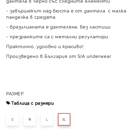
дантела в черно със следните елементи:
- завършекът над бюста е от дантела с малка
панделка в средата
- бразилианата е дантелена, без ластици
- презрамките са с метални регулатори
Практично, удообно и красиво!
Произведено в България от SIA underwear
РАЗМЕР:
Таблица с размери
S
M
L
XL