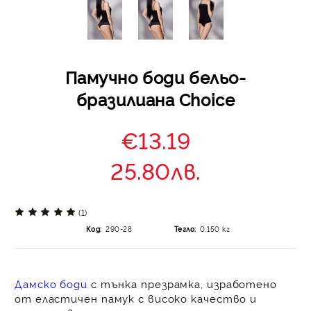
Памучно боди бельо-
бразилиана Choice
€13.19
25.80лв.
(1)
Код:
290-28
Тегло:
0.150
кг
Дамско боди
с тънка презрамка
, изработено
от еластичен памук с високо качество и