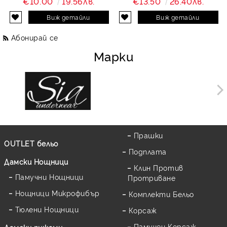
€10.00
19.56лв.
€13.50
26.40лв.
Виж детайли
Виж детайли
Абонирай се
Марки
Прашки
OUTLET бельо
Подплата
Дамски Нощници
Клин Против
Памучни Нощници
Протриване
Нощници Микрофибър
Комплекти Бельо
Тюлени Нощници
Корсаж
Памучен Корсаж