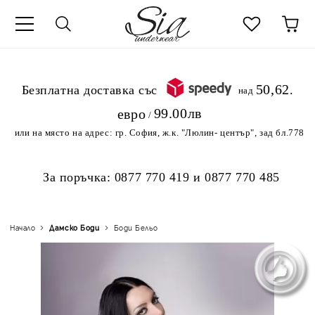
к
50,62
.Безплатна доставка със
над
99.00лв
евро
/
или на място на адрес:
гр. София, ж.к. "Люлин- център", зад бл.778
За поръчка:
0877 770 419
и
0877 770 485
Начало
Дамскo Боди
Боди Бельо