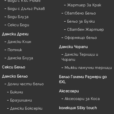
Боди с Къс Ръкав
Жартиер За Крак
Боди с Дълъг Ръкав
Сватбено Бельо
Боди Блуза
Бельо за Булки
Секси Боди
Сватбен Жартиер
Дамски Дрехи
Оформящо бельо
Дамски Клин
Дамски Чорапи
Потник
Дамски Терлици и
Дамска Блуза
Чорапи
Секси Бельо
Мъжки памучни терлици
Дамско Бельо
Бельо Големи Размери до
6XL
Долни части бельо
Аксесоари
Бикини
Аксесоари за Коса
Бразилиани
колекция Silky touch
Дамски Боксерки