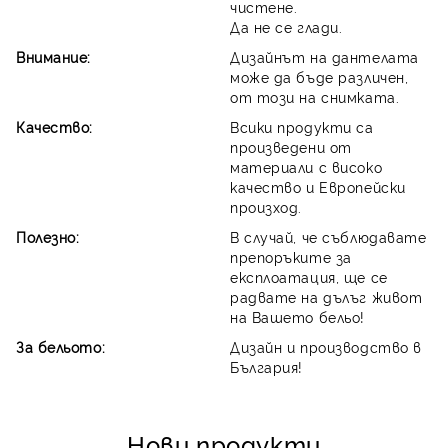
чистене.
Да не се глади.
Внимание:
Дизайнът на дантелата
може да бъде различен,
от този на снимката.
Качество:
Всики продукти са
произведени от
материали с високо
качество и Европейски
произход.
Полезно:
В случай, че съблюдавате
препоръките за
експлоатация, ще се
радвате на дълъг живот
на Вашето бельо!
За бельото:
Дизайн и производство в
България!
Нови продукти