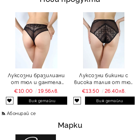
Луксозни бразилиани
Луксозни бикини с
от тюл и дантела
висока талия от тюл
Charity
и дантела Charity
€10.00
19.56лв.
€13.50
26.40лв.
Виж детайли
Виж детайли
Абонирай се
Марки