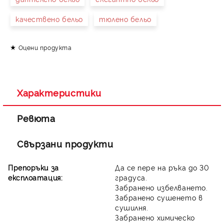
качествено бельо
тюлено бельо
Оцени продукта
Съгласен съм с
Политиката за лични данни
Ние ще се свържем с вас в рамките на работния ден.
Характеристики
Ревюта
Свързани продукти
Препоръки за
Да се пере на ръка до 30
експлоатация:
градуса.
Забранено избелването.
Забранено сушенето в
сушилня.
Забранено химическо