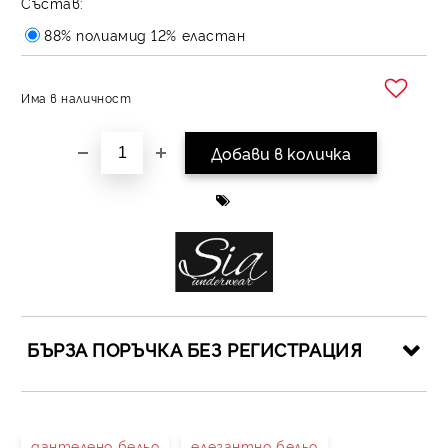
Състав:
88% полиамид 12% еластан
Има в наличност
Добави в желани
БЪРЗА ПОРЪЧКА БЕЗ РЕГИСТРАЦИЯ
САМО ПОПЪЛНЕТЕ 4 ПОЛЕТА
дантелено бельо
елегантно бельо