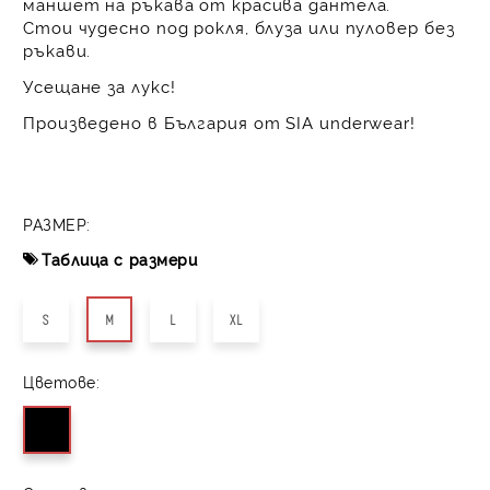
маншет на ръкава от красива дантела.
Стои чудесно под рокля, блуза или пуловер без
ръкави.
Усещане за лукс!
Произведено в България от SIA underwear!
РАЗМЕР:
Таблица с размери
S
M
L
XL
Цветове: