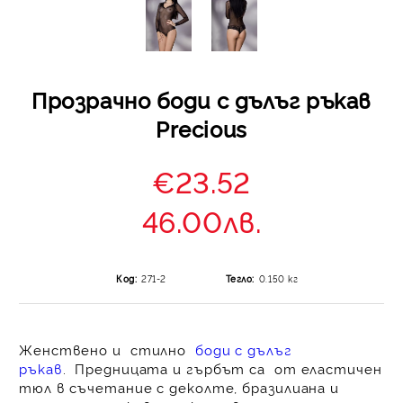
Прозрачно боди с дълъг ръкав
Precious
€23.52
46.00лв.
Код:
271-2
Тегло:
0.150
кг
Женствено и стилно
боди с дълъг
ръкав
.
Предницата и гърбът са от еластичен
тюл в съчетание с деколте, бразилиана и