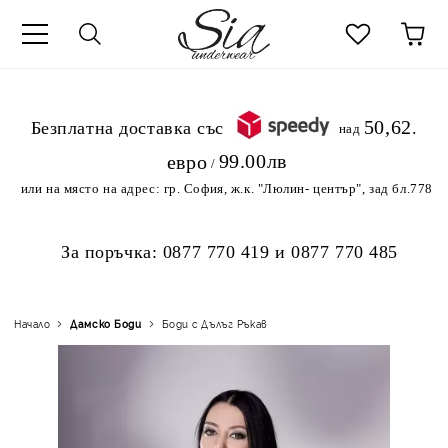
к
50,62
.Безплатна доставка със
над
99.00лв
евро
/
или на място на адрес:
гр. София, ж.к. "Люлин- център", зад бл.778
За поръчка:
0877 770 419
и
0877 770 485
Начало
Дамскo Боди
Боди с Дълъг Ръкав