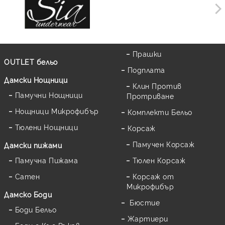
Прашки
OUTLET бельо
Подплата
Дамски Нощници
Клин Против
Памучни Нощници
Протриване
Нощници Микрофибър
Комплекти Бельо
Тюлени Нощници
Корсаж
Памучен Корсаж
Дамски пижами
Памучна Пижама
Тюлен Корсаж
Сатен
Корсаж от
Микрофибър
Дамскo Боди
Бюстие
Боди Бельо
Жартиери