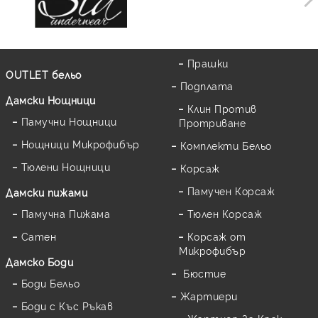
Прашки
OUTLET бельо
Подплата
Дамски Нощници
Клин Против
Памучни Нощници
Протриване
Нощници Микрофибър
Комплекти Бельо
Тюлени Нощници
Корсаж
Памучен Корсаж
Дамски пижами
Памучна Пижама
Тюлен Корсаж
Сатен
Корсаж от
Микрофибър
Дамскo Боди
Бюстие
Боди Бельо
Жартиери
Боди с Къс Ръкав