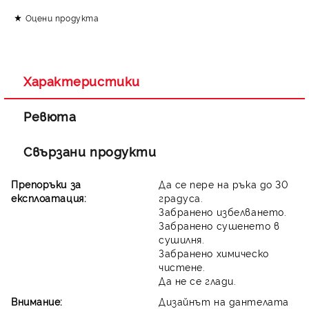
Оцени продукта
Съгласен съм с
Политиката за лични данни
Ние ще се свържем с вас в рамките на работния ден.
Характеристики
Ревюта
Свързани продукти
Препоръки за
Да се пере на ръка до 30
експлоатация:
градуса.
Забранено избелването.
Забранено сушенето в
сушилня.
Забранено химическо
чистене.
Да не се глади.
Внимание:
Дизайнът на дантелата