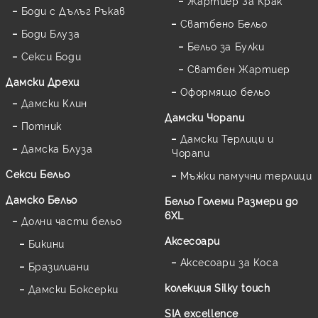
Жартиер За Крак
Боди с Дълъг Ръкав
Сватбено Бельо
Боди Блуза
Бельо за Булки
Секси Боди
Сватбен Жартиер
Дамски Дрехи
Оформящо бельо
Дамски Клин
Дамски Чорапи
Потник
Дамски Терлици и
Дамска Блуза
Чорапи
Секси Бельо
Мъжки памучни терлици
Дамско Бельо
Бельо Големи Размери до
6XL
Долни части бельо
Аксесоари
Бикини
Аксесоари за Коса
Бразилиани
колекция Silky touch
Дамски Боксерки
SIA excellence