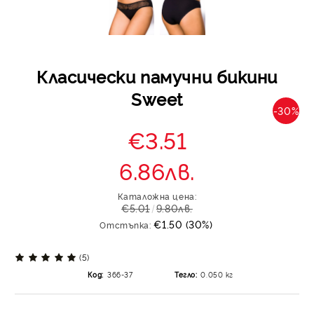
Класически памучни бикини
Sweet
-30%
€3.51
6.86лв.
Каталожна цена:
€5.01
9.80лв.
€1.50 (30%)
Отстъпка:
(5)
Код:
366-37
Тегло:
0.050
кг