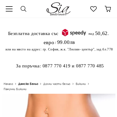
к
50,62
.Безплатна доставка със
над
99.00лв
евро
/
или на място на адрес:
гр. София, ж.к. "Люлин- център", зад бл.778
За поръчка:
0877 770 419
и
0877 770 485
Начало
Дамско Бельо
Долни части бельо
Бикини
Памучни Бикини