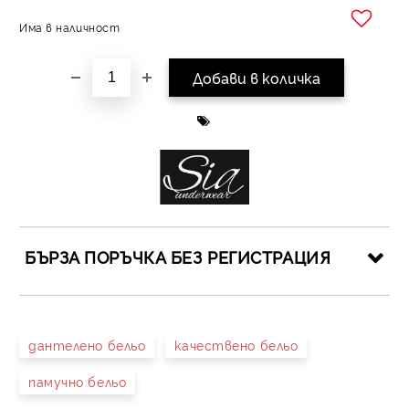
Има в наличност
Добави в желани
БЪРЗА ПОРЪЧКА БЕЗ РЕГИСТРАЦИЯ
САМО ПОПЪЛНЕТЕ 4 ПОЛЕТА
дантелено бельо
качествено бельо
памучно бельо