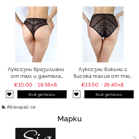
Луксозни бразилиани
Луксозни бикини с
от тюл и дантела
висока талия от тюл
Charity
и дантела Charity
€10.00
19.56лв.
€13.50
26.40лв.
Виж детайли
Виж детайли
Абонирай се
Марки