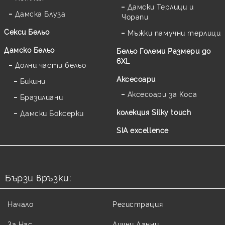
Дамски Терлици и
Дамска Блуза
Чорапи
Секси Бельо
Мъжки памучни терлици
Дамско Бельо
Бельо Големи Размери до
6XL
Долни части бельо
Аксесоари
Бикини
Аксесоари за Коса
Бразилиани
колекция Silky touch
Дамски Боксерки
SIA excellence
Бързи връзки:
Начало
Регистрация
За Нас
Лични Данни