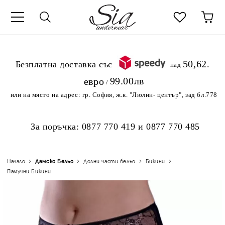
к
50,62
.Безплатна доставка със
над
99.00лв
евро
/
или на място на адрес:
гр. София, ж.к. "Люлин- център", зад бл.778
За поръчка:
0877 770 419
и
0877 770 485
Начало
Дамско Бельо
Долни части бельо
Бикини
Памучни Бикини