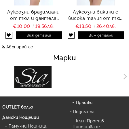
Луксозни бразилиани
Луксозни бикини с
от тюл и дантела
висока талия от тюл
Charity
и дантела Charity
€10.00
19.56лв.
€13.50
26.40лв.
Виж детайли
Виж детайли
Абонирай се
Марки
Прашки
OUTLET бельо
Подплата
Дамски Нощници
Клин Против
Памучни Нощници
Протриване