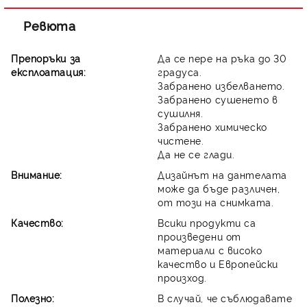
Ревюта
Препоръки за
Да се пере на ръка до 30
експлоатация:
градуса.
Забранено избелването.
Забранено сушенето в
сушилня.
Забранено химическо
чистене.
Да не се глади.
Внимание:
Дизайнът на дантелата
може да бъде различен,
от този на снимката.
Качество:
Всики продукти са
произведени от
материали с високо
качество и Европейски
произход.
Полезно:
В случай, че съблюдавате