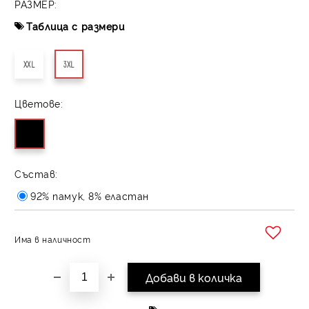
РАЗМЕР:
Таблица с размери
XXL
3XL
Цветове:
Състав:
92% памук, 8% еластан
Има в наличност
Добави в желани