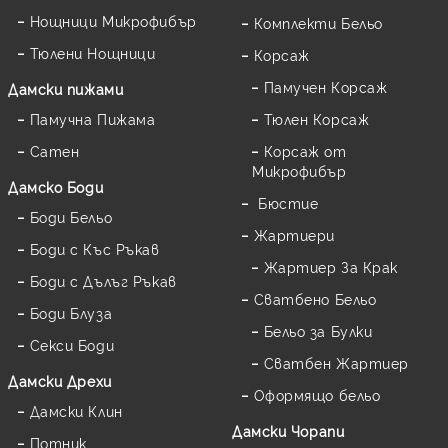
Нощници Микрофибър
Комплекти Бельо
Тюлени Нощници
Корсаж
Памучен Корсаж
Дамски пижами
Памучна Пижама
Тюлен Корсаж
Сатен
Корсаж от
Микрофибър
Дамскo Боди
Бюстие
Боди Бельо
Жартиери
Боди с Къс Ръкав
Жартиер За Крак
Боди с Дълъг Ръкав
Сватбено Бельо
Боди Блуза
Бельо за Булки
Секси Боди
Сватбен Жартиер
Дамски Дрехи
Оформящо бельо
Дамски Клин
Дамски Чорапи
Потник