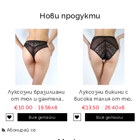
Нови продукти
Луксозни бразилиани
Луксозни бикини с
от тюл и дантела
висока талия от тюл
Charity
и дантела Charity
€10.00
19.56лв.
€13.50
26.40лв.
Виж детайли
Виж детайли
Абонирай се