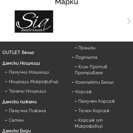
Марки
Прашки
OUTLET бельо
Подплата
Дамски Нощници
Клин Против
Памучни Нощници
Протриване
Нощници Микрофибър
Комплекти Бельо
Тюлени Нощници
Корсаж
Памучен Корсаж
Дамски пижами
Памучна Пижама
Тюлен Корсаж
Сатен
Корсаж от
Микрофибър
Дамскo Боди