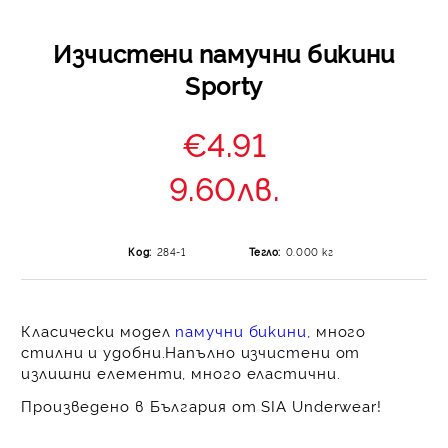
Изчистени памучни бикини
Sporty
€4.91
9.60лв.
Код:
284-1
Тегло:
0.000
кг
Класически модел
памучни бикини
, много
стилни и удобни.Напълно изчистени от
излишни елементи, много еластични.
Произведено в България от SIA Underwear!