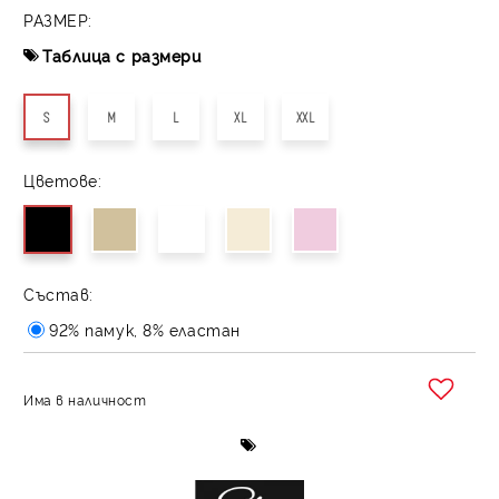
РАЗМЕР:
Таблица с размери
S
M
L
XL
XXL
Цветове:
Състав:
92% памук, 8% еластан
Има в наличност
Добави в желани