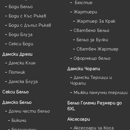
Бюстие
Боди Бельо
Жартиери
Боди с Къс Ръкав
Жартиер За Крак
Боди с Дълъг Ръкав
Сватбено Бельо
Боди Блуза
Бельо за Булки
Секси Боди
Сватбен Жартиер
Дамски Дрехи
Оформящо бельо
Дамски Клин
Дамски Чорапи
Потник
Дамски Терлици и
Дамска Блуза
Чорапи
Секси Бельо
Мъжки памучни терлици
Дамско Бельо
Бельо Големи Размери до
6XL
Долни части бельо
Аксесоари
Бикини
Аксесоари за Коса
Бразилиани