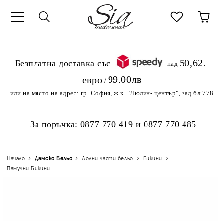
к
50,62
.Безплатна доставка със
над
99.00лв
евро
/
или на място на адрес:
гр. София, ж.к. "Люлин- център", зад бл.778
За поръчка:
0877 770 419
и
0877 770 485
Начало
Дамско Бельо
Долни части бельо
Бикини
Памучни Бикини