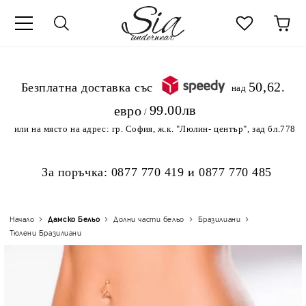
к
50,62
.Безплатна доставка със
над
99.00лв
евро
/
или на място на адрес:
гр. София, ж.к. "Люлин- център", зад бл.778
За поръчка:
0877 770 419
и
0877 770 485
Начало
Дамско Бельо
Долни части бельо
Бразилиани
Тюлени Бразилиани