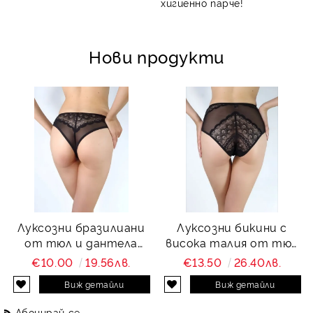
хигиенно парче!
Нови продукти
Луксозни бразилиани
Луксозни бикини с
от тюл и дантела
висока талия от тюл
Charity
и дантела Charity
€10.00
19.56лв.
€13.50
26.40лв.
Виж детайли
Виж детайли
Абонирай се