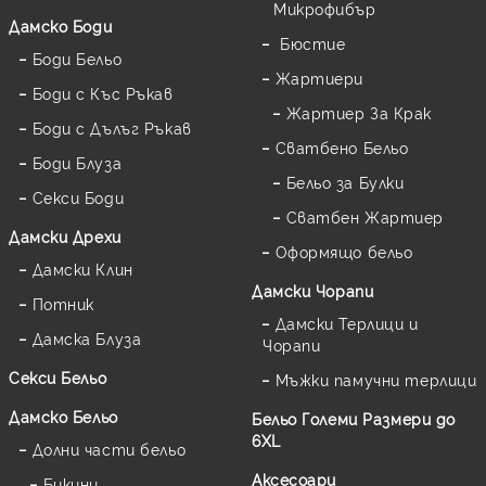
Микрофибър
Дамскo Боди
Бюстие
Боди Бельо
Жартиери
Боди с Къс Ръкав
Жартиер За Крак
Боди с Дълъг Ръкав
Сватбено Бельо
Боди Блуза
Бельо за Булки
Секси Боди
Сватбен Жартиер
Дамски Дрехи
Оформящо бельо
Дамски Клин
Дамски Чорапи
Потник
Дамски Терлици и
Дамска Блуза
Чорапи
Секси Бельо
Мъжки памучни терлици
Дамско Бельо
Бельо Големи Размери до
6XL
Долни части бельо
Аксесоари
Бикини