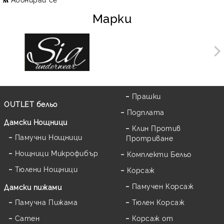
Марки
Прашки
OUTLET бельо
Подплата
Дамски Нощници
Клин Против
Памучни Нощници
Протриване
Нощници Микрофибър
Комплекти Бельо
Тюлени Нощници
Корсаж
Памучен Корсаж
Дамски пижами
Памучна Пижама
Тюлен Корсаж
Сатен
Корсаж от