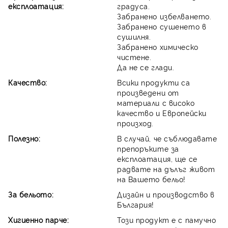
експлоатация:
градуса.
Забранено избелването.
Забранено сушенето в
сушилня.
Забранено химическо
чистене.
Да не се глади.
Качество:
Всики продукти са
произведени от
материали с високо
качество и Европейски
произход.
Полезно:
В случай, че съблюдавате
препоръките за
експлоатация, ще се
радвате на дълъг живот
на Вашето бельо!
За бельото:
Дизайн и производство в
България!
Хигиенно парче:
Този продукт е с памучно