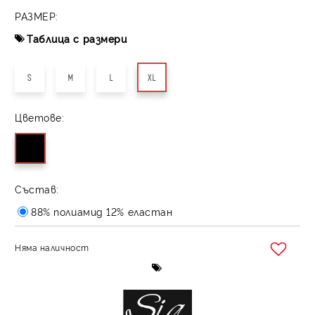
РАЗМЕР:
Таблица с размери
S
M
L
XL
Цветове:
Състав:
88% полиамид 12% еластан
Няма наличност
Добави в желани