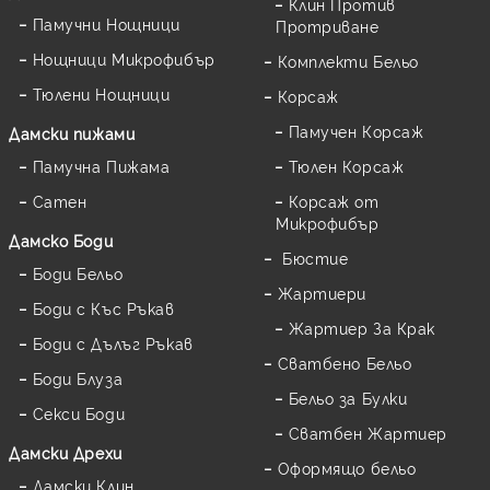
Клин Против
Памучни Нощници
Протриване
Нощници Микрофибър
Комплекти Бельо
Тюлени Нощници
Корсаж
Памучен Корсаж
Дамски пижами
Памучна Пижама
Тюлен Корсаж
Сатен
Корсаж от
Микрофибър
Дамскo Боди
Бюстие
Боди Бельо
Жартиери
Боди с Къс Ръкав
Жартиер За Крак
Боди с Дълъг Ръкав
Сватбено Бельо
Боди Блуза
Бельо за Булки
Секси Боди
Сватбен Жартиер
Дамски Дрехи
Оформящо бельо
Дамски Клин