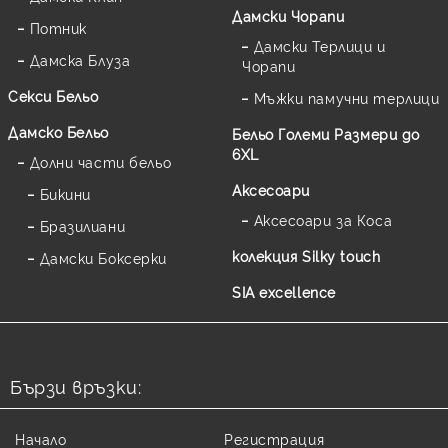
Дамски Чорапи
Потник
Дамски Терлици и
Дамска Блуза
Чорапи
Секси Бельо
Мъжки памучни терлици
Дамско Бельо
Бельо Големи Размери до
6XL
Долни части бельо
Аксесоари
Бикини
Аксесоари за Коса
Бразилиани
колекция Silky touch
Дамски Боксерки
SIA excellence
Бързи връзки:
Начало
Регистрация