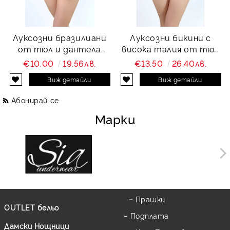
Луксозни бразилиани
Луксозни бикини с
от тюл и дантела
висока талия от тюл
Charity
и дантела Charity
€10.00
19.56лв.
€13.50
26.40лв.
Виж детайли
Виж детайли
Абонирай се
Марки
Прашки
OUTLET бельо
Подплата
Дамски Нощници