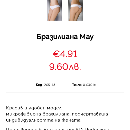
Бразилиана May
€4.91
9.60лв.
Код:
205-43
Тегло:
0.030
кг
Красив и удобен модел
микрофибърна бразилиана, подчертаваща
индивидуалността на жената.
Произведено в България от SIA Underwear!