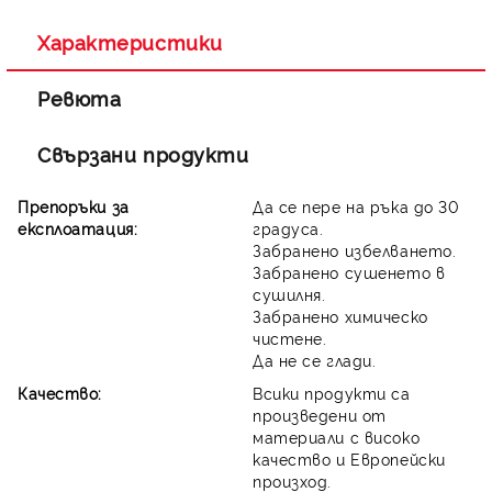
Ние ще се свържем с вас в рамките на работния ден.
Характеристики
Ревюта
Свързани продукти
Препоръки за
Да се пере на ръка до 30
експлоатация:
градуса.
Забранено избелването.
Забранено сушенето в
сушилня.
Забранено химическо
чистене.
Да не се глади.
Качество:
Всики продукти са
произведени от
материали с високо
качество и Европейски
произход.