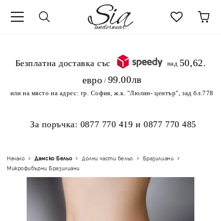
к
50,62
.Безплатна доставка със
над
99.00лв
евро
/
или на място на адрес:
гр. София, ж.к. "Люлин- център", зад бл.778
За поръчка:
0877 770 419
и
0877 770 485
Начало
Дамско Бельо
Долни части бельо
Бразилиани
Микрофибърни Бразилиани