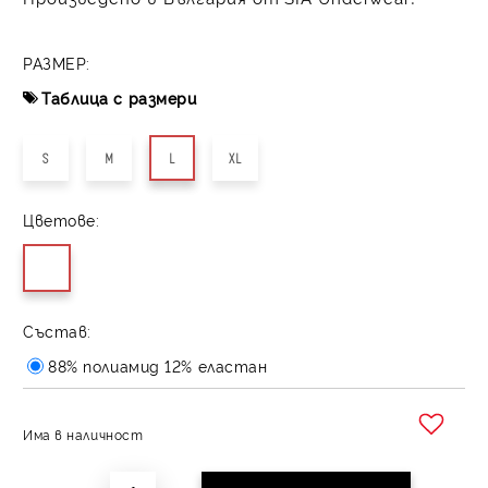
РАЗМЕР:
Таблица с размери
S
M
L
XL
Цветове:
Състав:
88% полиамид 12% еластан
Има в наличност
Добави в желани