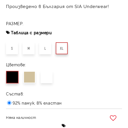
Произведено в България от SIA Underwear!
РАЗМЕР:
Таблица с размери
S
M
L
XL
Цветове:
Състав:
92% памук, 8% еластан
Няма наличност
Добави в желани