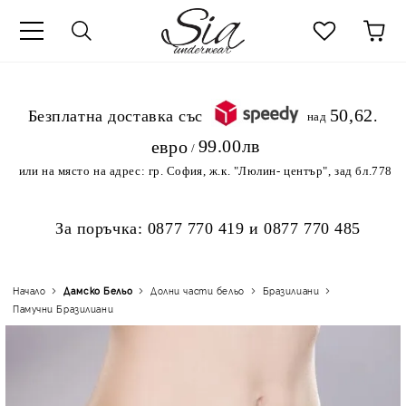
к
50,62
.Безплатна доставка със
над
99.00лв
евро
/
или на място на адрес:
гр. София, ж.к. "Люлин- център", зад бл.778
За поръчка:
0877 770 419
и
0877 770 485
Начало
Дамско Бельо
Долни части бельо
Бразилиани
Памучни Бразилиани