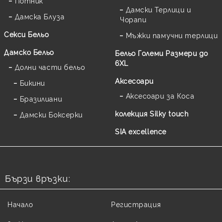
Потник
Дамски Терлици и
Дамска Блуза
Чорапи
Секси Бельо
Мъжки памучни терлици
Дамско Бельо
Бельо Големи Размери до
6XL
Долни части бельо
Аксесоари
Бикини
Аксесоари за Коса
Бразилиани
колекция Silky touch
Дамски Боксерки
SIA excellence
Бързи връзки:
Начало
Регистрация