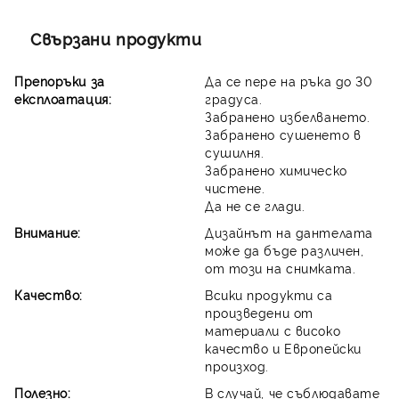
Свързани продукти
Препоръки за
Да се пере на ръка до 30
експлоатация:
градуса.
Забранено избелването.
Забранено сушенето в
сушилня.
Забранено химическо
чистене.
Да не се глади.
Внимание:
Дизайнът на дантелата
може да бъде различен,
от този на снимката.
Качество:
Всики продукти са
произведени от
материали с високо
качество и Европейски
произход.
Полезно:
В случай, че съблюдавате