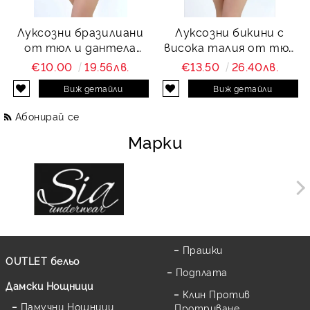
Луксозни бразилиани
Луксозни бикини с
от тюл и дантела
висока талия от тюл
Charity
и дантела Charity
€10.00
19.56лв.
€13.50
26.40лв.
Виж детайли
Виж детайли
Абонирай се
Марки
Прашки
OUTLET бельо
Подплата
Дамски Нощници
Клин Против
Памучни Нощници
Протриване