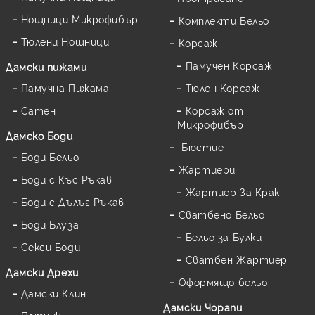
Нощници Микрофибър
Комплекти Бельо
Тюлени Нощници
Корсаж
Памучен Корсаж
Дамски пижами
Памучна Пижама
Тюлен Корсаж
Сатен
Корсаж от
Микрофибър
Дамскo Боди
Бюстие
Боди Бельо
Жартиери
Боди с Къс Ръкав
Жартиер За Крак
Боди с Дълъг Ръкав
Сватбено Бельо
Боди Блуза
Бельо за Булки
Секси Боди
Сватбен Жартиер
Дамски Дрехи
Оформящо бельо
Дамски Клин
Дамски Чорапи