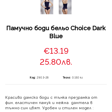
Памучно боди бельо Choice Dark
Blue
€13.19
25.80лв.
Код:
290.3-26
Тегло:
0.150
кг
Красиво дамско боди с тънка презрамка
от
фин, еластичен памук и нежна дантела в
тъмно син цвят. Удобен и стилен модел :