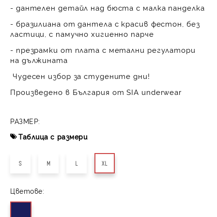
- дантелен детайл над бюста с малка панделка
- бразилиана от дантела с красив фестон, без
ластици, с памучно хигиенно парче
- презрамки от плата с метални регулатори
на дължината
Чудесен избор за студените дни!
Произведено в България от SIA underwear
РАЗМЕР:
Таблица с размери
S
M
L
XL
Цветове: