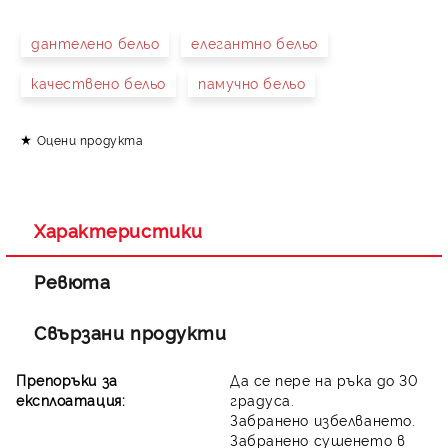
дантелено бельо
елегантно бельо
качествено бельо
памучно бельо
Оцени продукта
Съгласен съм с
Политиката за лични данни
Ние ще се свържем с вас в рамките на работния ден.
Характеристики
Ревюта
Свързани продукти
Препоръки за
Да се пере на ръка до 30
експлоатация:
градуса.
Забранено избелването.
Забранено сушенето в