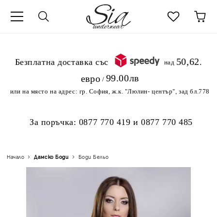
к
50,62
.Безплатна доставка със
над
99.00лв
евро
/
или на място на адрес:
гр. София, ж.к. "Люлин- център", зад бл.778
За поръчка:
0877 770 419
и
0877 770 485
Начало
Дамскo Боди
Боди Бельо