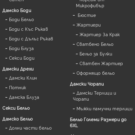
Микрофибър
Дамскo Боди
Бюстие
Боди Бельо
Жартиери
Боди с Къс Ръкав
Жартиер За Крак
Боди с Дълъг Ръкав
Сватбено Бельо
Боди Блуза
Бельо за Булки
Секси Боди
Сватбен Жартиер
Дамски Дрехи
Оформящо бельо
Дамски Клин
Дамски Чорапи
Потник
Дамски Терлици и
Дамска Блуза
Чорапи
Секси Бельо
Мъжки памучни терлици
Дамско Бельо
Бельо Големи Размери до
6XL
Долни части бельо