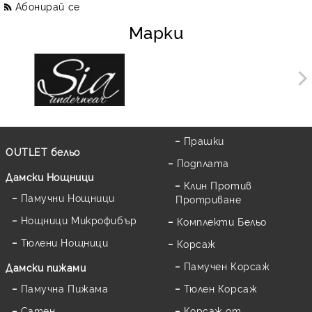
Абонирай се
Марки
Прашки
OUTLET бельо
Подплата
Дамски Нощници
Клин Против
Памучни Нощници
Протриване
Нощници Микрофибър
Комплекти Бельо
Тюлени Нощници
Корсаж
Памучен Корсаж
Дамски пижами
Памучна Пижама
Тюлен Корсаж
Сатен
Корсаж от