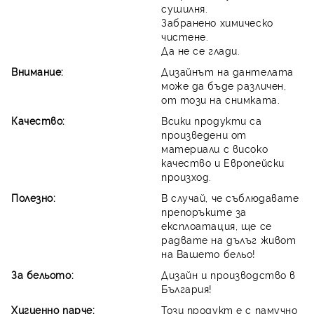
сушилня.
Забранено химическо
чистене.
Да не се глади.
Внимание:
Дизайнът на дантелата
може да бъде различен,
от този на снимката.
Качество:
Всики продукти са
произведени от
материали с високо
качество и Европейски
произход.
Полезно:
В случай, че съблюдавате
препоръките за
експлоатация, ще се
радвате на дълъг живот
на Вашето бельо!
За бельото:
Дизайн и производство в
България!
Хигиенно парче:
Този продукт е с памучно