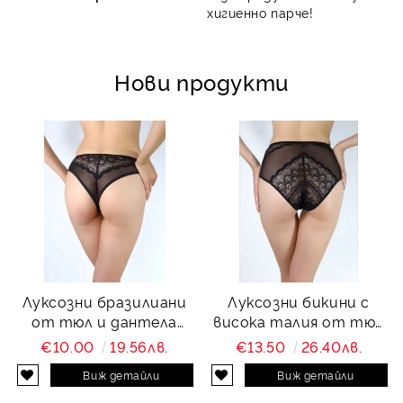
хигиенно парче!
Нови продукти
Луксозни бразилиани
Луксозни бикини с
от тюл и дантела
висока талия от тюл
Charity
и дантела Charity
€10.00
19.56лв.
€13.50
26.40лв.
Виж детайли
Виж детайли