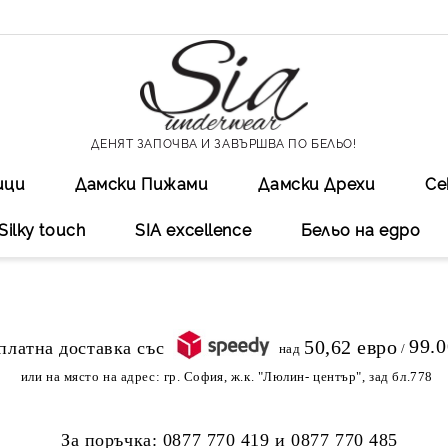
ДЕНЯТ ЗАПОЧВА И ЗАВЪРШВА ПО БЕЛЬО!
ици
Дамски Пижами
Дамски Дрехи
Се
Silky touch
SIA excellеnce
Бельо на едро
99.
50,62 евро
над
/
или на място на адрес:
гр. София, ж.к. "Люлин- център", зад бл.778
За поръчка:
0877 770 419
и
0877 770 485