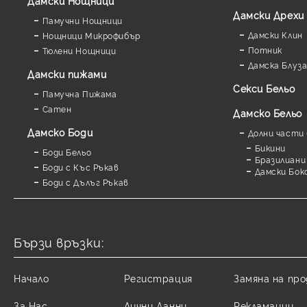
Дамски Нощници
Дамски Дрехи
Памучни Нощници
Дамски Клин
Нощници Микрофибър
Потник
Тюлени Нощници
Дамска Блуз
Дамски пижами
Секси Бельо
Памучна Пижама
Сатен
Дамско Бельо
Дамскo Боди
Долни части 
Бикини
Боди Бельо
Бразилиани
Боди с Къс Ръкав
Дамски Бок
Боди с Дълъг Ръкав
Бързи връзки:
Начало
Регистрация
Замяна на пр
За Нас
Лични Данни
Рекламации