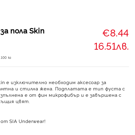
за пола Skin
€8.44
16.51лв.
.100
кг
in е изключително необходим аксесоар за
гантна и стилна жена. Подплатата е тип фуста с
изпълнена е от фин микрофибър и е завършена с
 същия цвят.
от SIA Underwear!