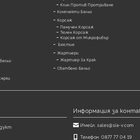
Клин Против Протриване
Комплекти Бельо
Корсаж
Памучен Корсаж
а
Тюлен Корсаж
Корсаж от Микрофибър
Бюстие
Жартиери
Жартиер За Крак
бельо
Сватбено Бельо
серки
Информация за конта
Имейл:
sales@sia-v.com
одукт
Телефон:
0877 77 04 19