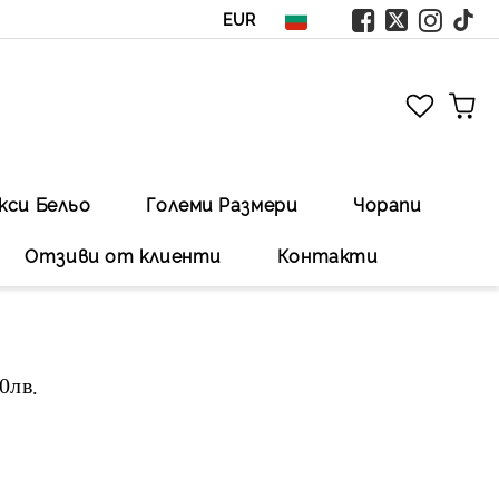
EUR
кси Бельо
Големи Размери
Чорапи
Отзиви от клиенти
Контакти
00лв
.Безплатна доставка със