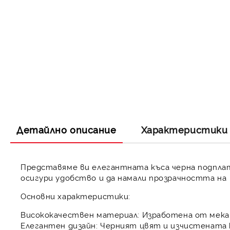
Детайлно описание
Характеристики
Представяме ви
елегантната къса черна подплат
осигури удобство и да намали прозрачността на
Основни характеристики:
Висококачествен материал:
Изработена от мека 
Елегантен дизайн:
Черният цвят и изчистената к