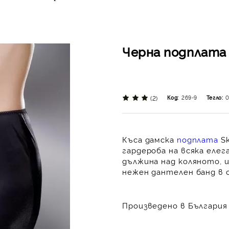
Черна подплата 
(2)
Код:
269-9
Тегло:
0
Къса дамска
подплата
Sk
гардероба на всяка еле
дължина над коляното, 
нежен дантелен банд в
Произведено в България 