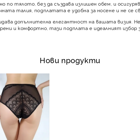
 по тялото, без да създава излишен обем, и осигуряв
ната талия, подплатата е удобна за носене и не се св
придава допълнителна елегантност на вашата визия. Не
ени и комфортно, тази подплата е идеалният избор з
Нови продукти