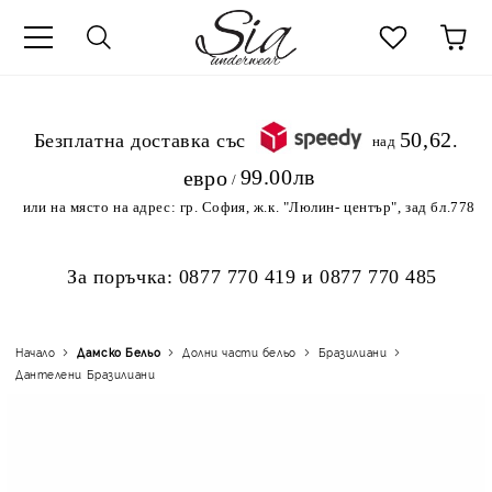
к
50,62
.Безплатна доставка със
над
99.00лв
евро
/
или на място на адрес:
гр. София, ж.к. "Люлин- център", зад бл.778
За поръчка:
0877 770 419
и
0877 770 485
Начало
Дамско Бельо
Долни части бельо
Бразилиани
Дантелени Бразилиани