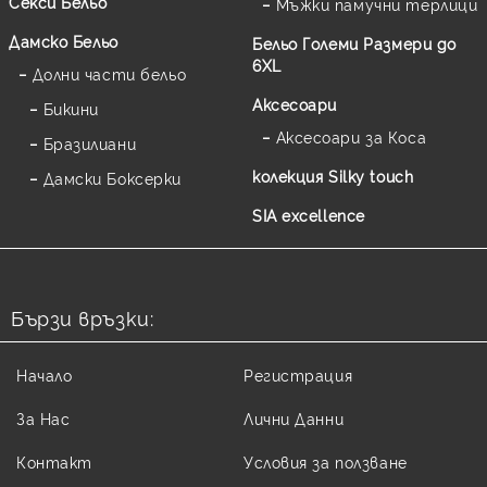
Секси Бельо
Мъжки памучни терлици
Дамско Бельо
Бельо Големи Размери до
6XL
Долни части бельо
Аксесоари
Бикини
Аксесоари за Коса
Бразилиани
колекция Silky touch
Дамски Боксерки
SIA excellence
Бързи връзки:
Начало
Регистрация
За Нас
Лични Данни
Контакт
Условия за ползване