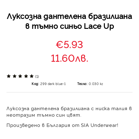
Луксозна дантелена бразилиана
в тъмно синьо Lace Up
€5.93
11.60лв.
(1)
Код:
299 dark blue-1
Тегло:
0.030
кг
Луксозна дантелена бразилиана с ниска талия в
неотразим тъмно син цвят.
Произведено в България от SIA Underwear!