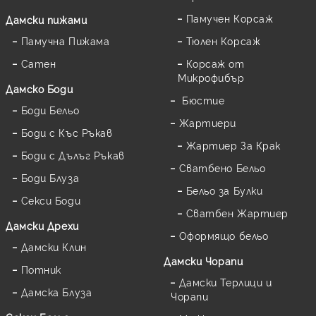
Памучен Корсаж
Дамски пижами
Памучна Пижама
Тюлен Корсаж
Сатен
Корсаж от
Микрофибър
Дамскo Боди
Бюстие
Боди Бельо
Жартиери
Боди с Къс Ръкав
Жартиер За Крак
Боди с Дълъг Ръкав
Сватбено Бельо
Боди Блуза
Бельо за Булки
Секси Боди
Сватбен Жартиер
Дамски Дрехи
Оформящо бельо
Дамски Клин
Дамски Чорапи
Потник
Дамски Терлици и
Дамска Блуза
Чорапи