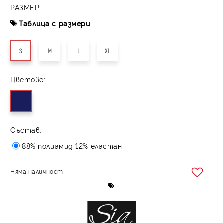
РАЗМЕР:
Таблица с размери
S
M
L
XL
Цветове:
Състав:
88% полиамид 12% еластан
Няма наличност
Добави в желани