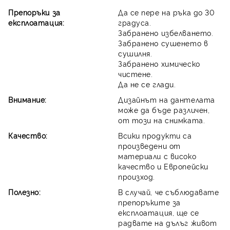
Препоръки за
Да се пере на ръка до 30
експлоатация:
градуса.
Забранено избелването.
Забранено сушенето в
сушилня.
Забранено химическо
чистене.
Да не се глади.
Внимание:
Дизайнът на дантелата
може да бъде различен,
от този на снимката.
Качество:
Всики продукти са
произведени от
материали с високо
качество и Европейски
произход.
Полезно:
В случай, че съблюдавате
препоръките за
експлоатация, ще се
радвате на дълъг живот