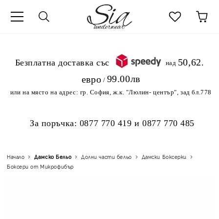
к
50,62
.Безплатна доставка със
над
99.00лв
евро
/
или на място на адрес:
гр. София, ж.к. "Люлин- център", зад бл.778
За поръчка:
0877 770 419
и
0877 770 485
Начало
Дамско Бельо
Долни части бельо
Дамски Боксерки
Боксери от Микрофибър