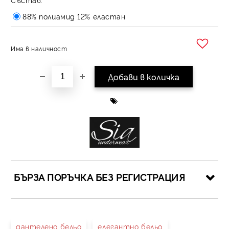
88% полиамид 12% еластан
Има в наличност
Добави в желани
БЪРЗА ПОРЪЧКА БЕЗ РЕГИСТРАЦИЯ
САМО ПОПЪЛНЕТЕ 4 ПОЛЕТА
дантелено бельо
елегантно бельо