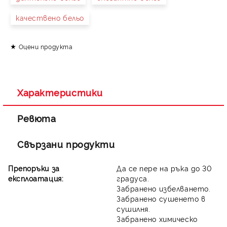
качествено бельо
Оцени продукта
Съгласен съм с
Политиката за лични данни
Ние ще се свържем с вас в рамките на работния ден.
Характеристики
Ревюта
Свързани продукти
Препоръки за
Да се пере на ръка до 30
експлоатация:
градуса.
Забранено избелването.
Забранено сушенето в
сушилня.
Забранено химическо