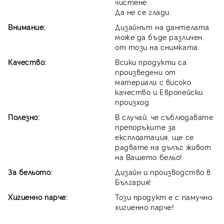
чистене.
Да не се глади.
Внимание:
Дизайнът на дантелата
може да бъде различен,
от този на снимката.
Качество:
Всики продукти са
произведени от
материали с високо
качество и Европейски
произход.
Полезно:
В случай, че съблюдавате
препоръките за
експлоатация, ще се
радвате на дълъг живот
на Вашето бельо!
За бельото:
Дизайн и производство в
България!
Хигиенно парче:
Този продукт е с памучно
хигиенно парче!