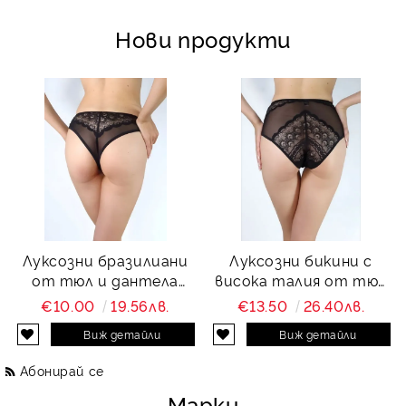
Нови продукти
Луксозни бразилиани
Луксозни бикини с
от тюл и дантела
висока талия от тюл
Charity
и дантела Charity
€10.00
19.56лв.
€13.50
26.40лв.
Виж детайли
Виж детайли
Абонирай се
Марки