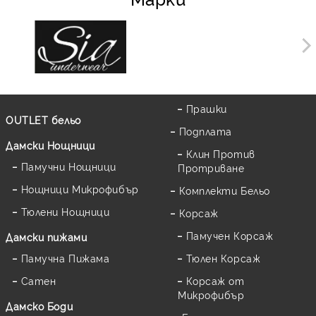
Прашки
OUTLET бельо
Подплата
Дамски Нощници
Клин Против
Памучни Нощници
Протриване
Нощници Микрофибър
Комплекти Бельо
Тюлени Нощници
Корсаж
Памучен Корсаж
Дамски пижами
Памучна Пижама
Тюлен Корсаж
Сатен
Корсаж от
Микрофибър
Дамскo Боди