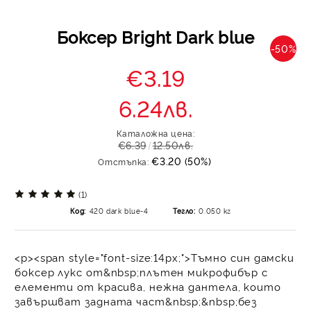
Боксер Bright Dark blue
-50%
€3.19
6.24лв.
Каталожна цена:
€6.39
12.50лв.
€3.20 (50%)
Отстъпка:
(1)
Код:
420 dark blue-4
Тегло:
0.050
кг
<p><span style="font-size:14px;">Тъмно син дамски
боксер лукс от&nbsp;плътен микрофибър с
елементи от красива, нежна дантела, които
завършват задната част&nbsp;&nbsp;без