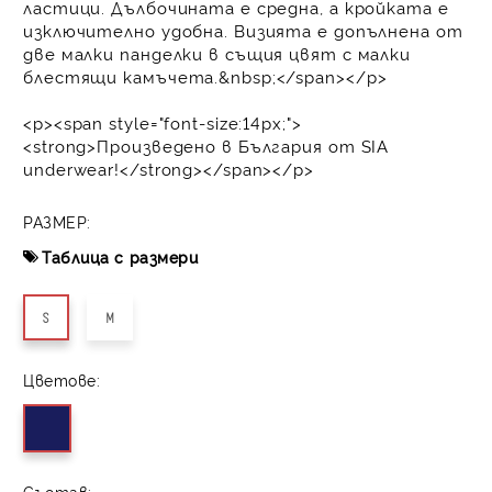
ластици. Дълбочината е средна, а кройката е
изключително удобна. Визията е допълнена от
две малки панделки в същия цвят с малки
блестящи камъчета.&nbsp;</span></p>
<p><span style="font-size:14px;">
<strong>Произведено в България от SIA
underwear!</strong></span></p>
РАЗМЕР:
Таблица с размери
S
M
Цветове:
Състав: