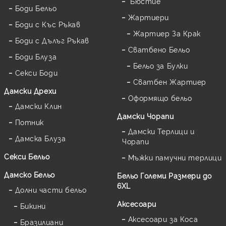
Бюстие
Боди Бельо
Жартиери
Боди с Къс Ръкав
Жартиер За Крак
Боди с Дълъг Ръкав
Сватбено Бельо
Боди Блуза
Бельо за Булки
Секси Боди
Сватбен Жартиер
Дамски Дрехи
Оформящо бельо
Дамски Клин
Дамски Чорапи
Потник
Дамски Терлици и
Дамска Блуза
Чорапи
Секси Бельо
Мъжки памучни терлици
Дамско Бельо
Бельо Големи Размери до
6XL
Долни части бельо
Аксесоари
Бикини
Аксесоари за Коса
Бразилиани