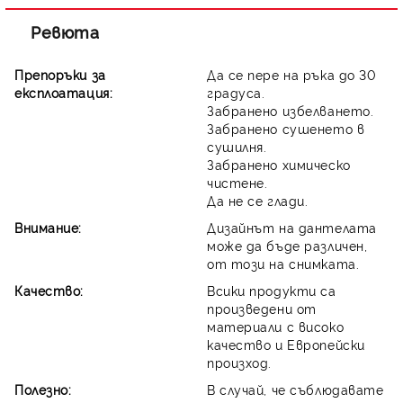
Ревюта
Препоръки за
Да се пере на ръка до 30
експлоатация:
градуса.
Забранено избелването.
Забранено сушенето в
сушилня.
Забранено химическо
чистене.
Да не се глади.
Внимание:
Дизайнът на дантелата
може да бъде различен,
от този на снимката.
Качество:
Всики продукти са
произведени от
материали с високо
качество и Европейски
произход.
Полезно:
В случай, че съблюдавате