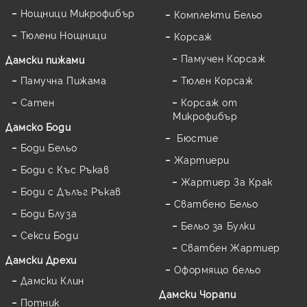
Нощници Микрофибър
Комплекти Бельо
Тюлени Нощници
Корсаж
Памучен Корсаж
Дамски пижами
Памучна Пижама
Тюлен Корсаж
Сатен
Корсаж от
Микрофибър
Дамскo Боди
Бюстие
Боди Бельо
Жартиери
Боди с Къс Ръкав
Жартиер За Крак
Боди с Дълъг Ръкав
Сватбено Бельо
Боди Блуза
Бельо за Булки
Секси Боди
Сватбен Жартиер
Дамски Дрехи
Оформящо бельо
Дамски Клин
Дамски Чорапи
Потник