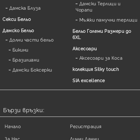
Дамски Терлици и
Дамска Блуза
Чорапи
Секси Бельо
Мъжки памучни терлици
Дамско Бельо
Бельо Големи Размери до
6XL
Долни части бельо
Аксесоари
Бикини
Аксесоари за Коса
Бразилиани
колекция Silky touch
Дамски Боксерки
SIA excellence
Бързи връзки:
Начало
Регистрация
За Нас
Лични Данни