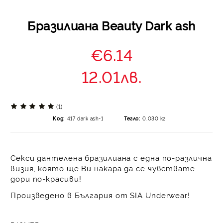
Бразилиана Beauty Dark ash
€6.14
12.01лв.
(1)
Код:
417 dark ash-1
Тегло:
0.030
кг
Секси дантелена бразилиана с една по-различна
визия, която ще Ви накара да се чувствате
дори по-красиви!
Произведено в България от SIA Underwear!