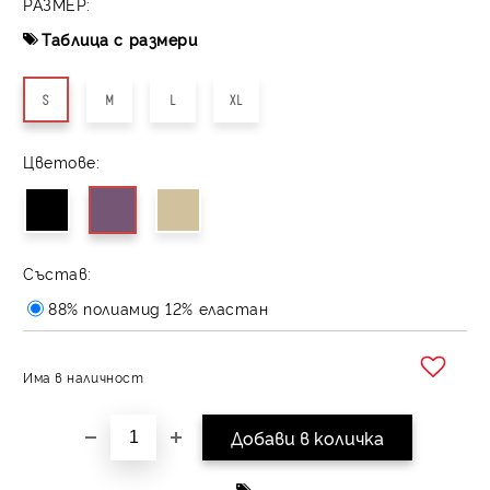
РАЗМЕР:
Таблица с размери
S
M
L
XL
Цветове:
Състав:
88% полиамид 12% еластан
Има в наличност
Добави в желани