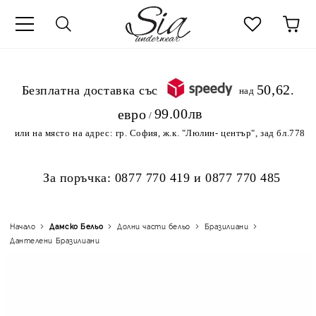
к
50,62
.Безплатна доставка със
над
99.00лв
евро
/
или на място на адрес:
гр. София, ж.к. "Люлин- център", зад бл.778
За поръчка:
0877 770 419
и
0877 770 485
Начало
Дамско Бельо
Долни части бельо
Бразилиани
Дантелени Бразилиани