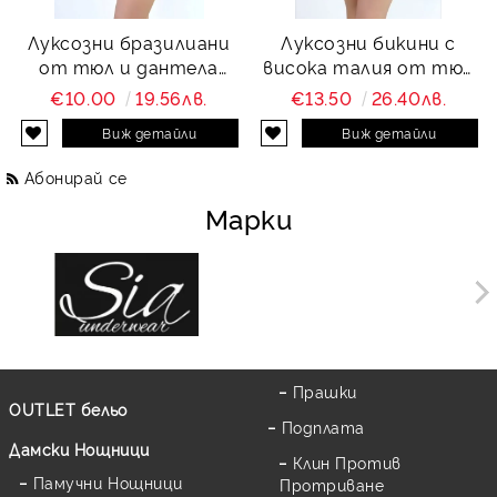
Луксозни бразилиани
Луксозни бикини с
от тюл и дантела
висока талия от тюл
Charity
и дантела Charity
€10.00
19.56лв.
€13.50
26.40лв.
Виж детайли
Виж детайли
Абонирай се
Марки
Прашки
OUTLET бельо
Подплата
Дамски Нощници
Клин Против
Памучни Нощници
Протриване