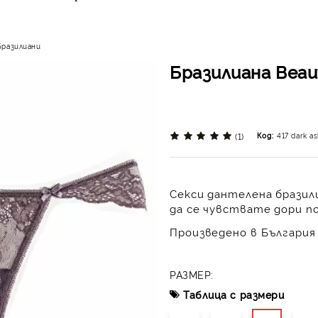
Бразилиани
Бразилиана Beaut
(1)
Код:
417 dark a
Секси дантелена бразили
да се чувствате дори по
Произведено в България 
РАЗМЕР:
Таблица с размери