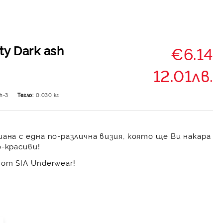
y Dark ash
€6.14
12.01лв.
sh-3
Тегло:
0.030
кг
ана с една по-различна визия, която ще Ви накара
-красиви!
от SIA Underwear!