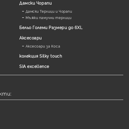
Дамски Чорапи
Дамски Терлици и Чорапи
Мъжки памучни терлици
Бельо Големи Размери до 6XL
Аксесоари
Аксесоари за Коса
колекция Silky touch
SIA excellence
кти: