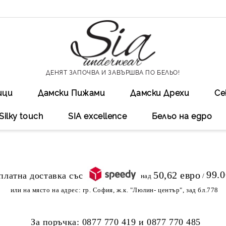
ДЕНЯТ ЗАПОЧВА И ЗАВЪРШВА ПО БЕЛЬО!
ици
Дамски Пижами
Дамски Дрехи
Се
Silky touch
SIA excellеnce
Бельо на едро
99.
50,62 евро
над
/
или на място на адрес:
гр. София, ж.к. "Люлин- център", зад бл.778
За поръчка:
0877 770 419
и
0877 770 485