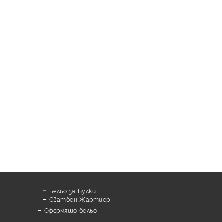
Бельо за Булки
Сватбен Жартиер
Оформящо бельо