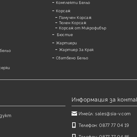
Комплекти Бельо
Корсаж
Памучен Корсаж
а
Тюлен Корсаж
Корсаж от Микрофибър
Бюстие
Жартиери
Жартиер За Крак
бельо
Сватбено Бельо
серки
Информация за конта
Имейл:
sales@sia-v.com
одукт
Телефон:
0877 77 04 19
Телефон:
0877 77 04 85