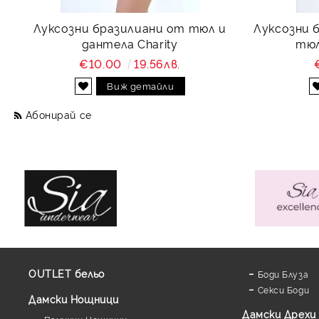
Луксозни бразилиани от тюл и
Луксозни 
дантела Charity
тюл
€10.00
19.56лв.
Виж детайли
Абонирай се
OUTLET бельо
Боди Блуза
Секси Боди
Дамски Нощници
Дамски Дрехи