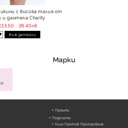
бикини с висока талия от
 и дантела Charity
€13.50
26.40лв.
Виж детайли
Марки
Прашки
Подплата
Клин Против Протриване