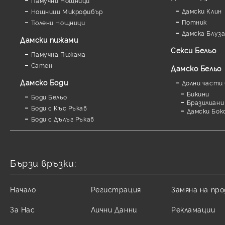
Памучни Нощници
Дамски Клин
Нощници Микрофибър
Потник
Тюлени Нощници
Дамска Блуз
Дамски пижами
Секси Бельо
Памучна Пижама
Сатен
Дамско Бельо
Дамскo Боди
Долни части 
Бикини
Боди Бельо
Бразилиани
Боди с Къс Ръкав
Дамски Бок
Боди с Дълъг Ръкав
Бързи връзки:
Начало
Регистрация
Замяна на пр
За Нас
Лични Данни
Рекламации