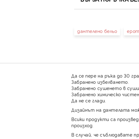
САМО ПОПЪЛНЕТЕ 4 ПОЛЕТА
дантелено бельо
ерот
Съгласен съм с
Полит
Ние ще се свържем с вас в 
Да се пере на ръка до 30 гр
Забранено избелването.
Забранено сушенето в суши
Забранено химическо чистен
Да не се глади.
Дизайнът на дантелата мож
Всики продукти са произвед
произход.
В случай, че съблюдавате п