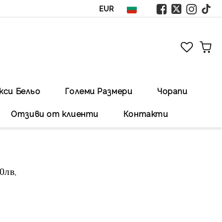
EUR
кси Бельо
Големи Размери
Чорапи
Отзиви от клиенти
Контакти
00лв
.Безплатна доставка със