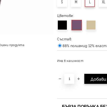
S
M
L
XL
Цветове:
Състав:
Оцени продукта
88% полиамид 12% еласт
Има в наличност
БЪРЗА ПОРЪЧКА БЕ