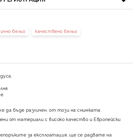
ично бельо
качествено бельо
иката за лични данни
рамките на работния ден.
адуса.
лня.
е.
е да бъде различен, от този на снимката.
ени от материали с високо качество и Европейски
репоръките за експлоатация, ще се радвате на