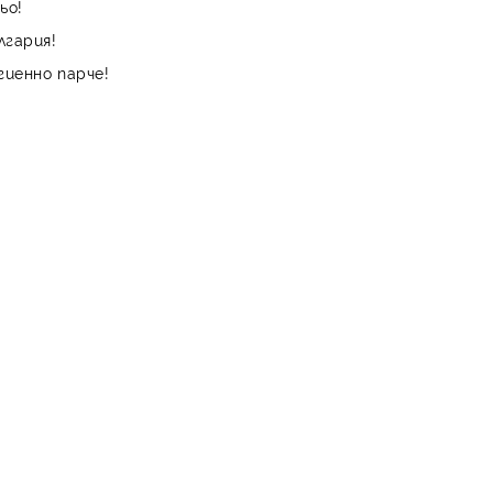
ьо!
лгария!
гиенно парче!