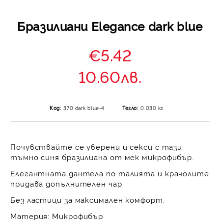
Бразилиани Elegance dark blue
€5.42
10.60лв.
Код:
370 dark blue-4
Тегло:
0.030
кг
Почувствайте се уверени и секси с тази
тъмно синя бразилиана
от мек микрофибър.
Елегантната дантела
по талията и крачолите
придава допълнителен чар.
Без ластици за максимален комфорт.
Материя:
Микрофибър