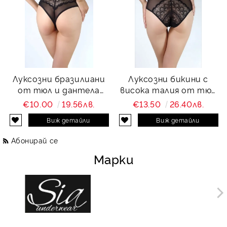
Луксозни бразилиани
Луксозни бикини с
от тюл и дантела
висока талия от тюл
Charity
и дантела Charity
€10.00
19.56лв.
€13.50
26.40лв.
Виж детайли
Виж детайли
Абонирай се
Марки