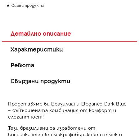
Оцени продукта
Съгласен съм с
Политиката за лични данни
Ние ще се свържем с вас в рамките на работния ден.
Детайлно описание
Характеристики
Ревюта
Свързани продукти
Представяме ви Бразилиани Elegance Dark Blue
– съвършената комбинация от комфорт и
елегантност!
Тези бразилиани са изработени от
висококачествен
микрофибър
, който е мек и