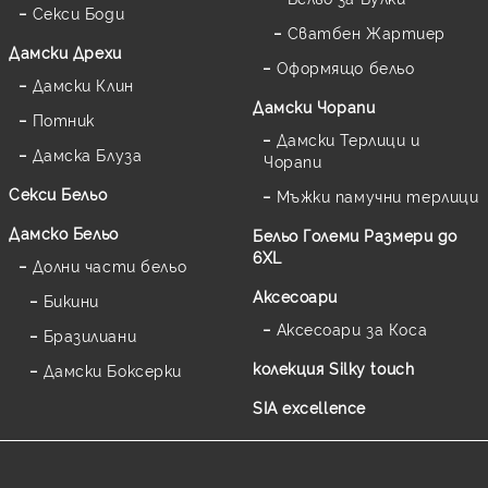
Секси Боди
Сватбен Жартиер
Дамски Дрехи
Оформящо бельо
Дамски Клин
Дамски Чорапи
Потник
Дамски Терлици и
Дамска Блуза
Чорапи
Секси Бельо
Мъжки памучни терлици
Дамско Бельо
Бельо Големи Размери до
6XL
Долни части бельо
Аксесоари
Бикини
Аксесоари за Коса
Бразилиани
колекция Silky touch
Дамски Боксерки
SIA excellence