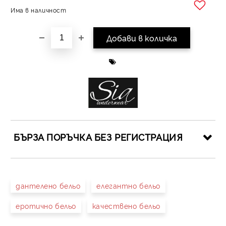
Има в наличност
Добави в желани
БЪРЗА ПОРЪЧКА БЕЗ РЕГИСТРАЦИЯ
САМО ПОПЪЛНЕТЕ 4 ПОЛЕТА
дантелено бельо
елегантно бельо
еротично бельо
качествено бельо