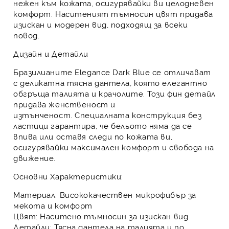
нежен към кожата, осигурявайки ви целодневен
комфорт. Наситеният
тъмносин цвят
придава
изискан и модерен вид, подходящ за всеки
повод.
Дизайн и Детайли
Бразилианите Elegance Dark Blue се отличават
с деликатна
тясна дантела
, която елегантно
обгръща талията и крачолите. Този фин детайл
придава женственост и
изтънченост. Специалната конструкция
без
ластици
гарантира, че бельото няма да се
впива или оставя следи по кожата ви,
осигурявайки максимален комфорт и свобода на
движение.
Основни Характеристики:
Материал:
Висококачествен микрофибър за
мекота и комфорт
Цвят:
Наситено тъмносин за изискан вид
Детайли:
Тясна дантела на талията и по