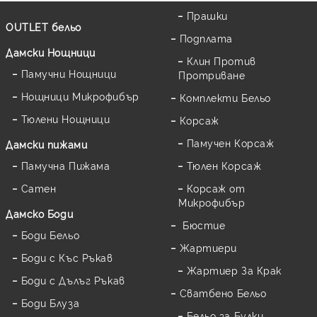
Прашки
OUTLET бельо
Подплата
Дамски Нощници
Клин Против
Памучни Нощници
Протриване
Нощници Микрофибър
Комплекти Бельо
Тюлени Нощници
Корсаж
Памучен Корсаж
Дамски пижами
Памучна Пижама
Тюлен Корсаж
Сатен
Корсаж от
Микрофибър
Дамскo Боди
Бюстие
Боди Бельо
Жартиери
Боди с Къс Ръкав
Жартиер За Крак
Боди с Дълъг Ръкав
Сватбено Бельо
Боди Блуза
Бельо за Булки