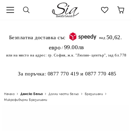
к
50,62
.Безплатна доставка със
над
99.00лв
евро
/
или на място на адрес:
гр. София, ж.к. "Люлин- център", зад бл.778
За поръчка:
0877 770 419
и
0877 770 485
Начало
Дамско Бельо
Долни части бельо
Бразилиани
Микрофибърни Бразилиани