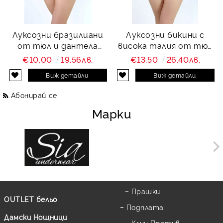
Луксозни бразилиани
Луксозни бикини с
от тюл и дантела
висока талия от тюл
Charity
и дантела Charity
€10.00
19.56лв.
€13.50
26.40лв.
Виж детайли
Виж детайли
Абонирай се
Марки
Прашки
OUTLET бельо
Подплата
Дамски Нощници
Клин Против