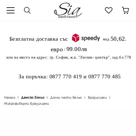
к
50,62
.Безплатна доставка със
над
99.00лв
евро
/
или на място на адрес:
гр. София, ж.к. "Люлин- център", зад бл.778
За поръчка:
0877 770 419
и
0877 770 485
Начало
Дамско Бельо
Долни части бельо
Бразилиани
Микрофибърни Бразилиани