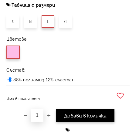
Таблица с размери
S
M
L
XL
Цветове:
Състав:
88% полиамид 12% еластан
Има в наличност
Добави в желани