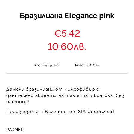
Бразилиана Elegance pink
€5.42
10.60лв.
Код:
370 pink-3
Тегло:
0.030
кг
Дамски бразилиани от микрофибър с
дантелени акценти на талията и крачола, без
бастици!
Произведено в България от SIA Underwear!
РАЗМЕР: