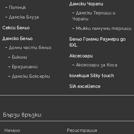
Дамски Чорапи
Потник
Дамски Терлици и
Дамска Блуза
Чорапи
Секси Бельо
Мъжки памучни терлици
Дамско Бельо
Бельо Големи Размери до
6XL
Долни части бельо
Аксесоари
Бикини
Аксесоари за Коса
Бразилиани
колекция Silky touch
Дамски Боксерки
SIA excellence
Бързи връзки:
Начало
Регистрация