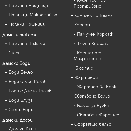
Памучни Нощници
Протриване
Нощници Микрофибър
Комплекти Бельо
Тюлени Нощници
Корсаж
Памучен Корсаж
Дамски пижами
Памучна Пижама
Тюлен Корсаж
Сатен
Корсаж от
Микрофибър
Дамскo Боди
Бюстие
Боди Бельо
Жартиери
Боди с Къс Ръкав
Жартиер За Крак
Боди с Дълъг Ръкав
Сватбено Бельо
Боди Блуза
Бельо за Булки
Секси Боди
Сватбен Жартиер
Дамски Дрехи
Оформящо бельо
Дамски Клин