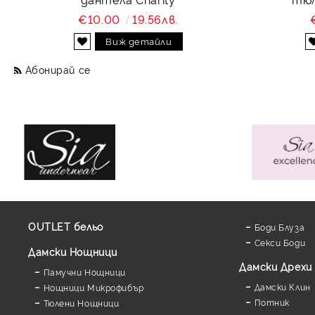
€10.00
19.56лв.
Виж детайли
Абонирай се
OUTLET бельо
Боди Блуза
Секси Боди
Дамски Нощници
Дамски Дрехи
Памучни Нощници
Дамски Клин
Нощници Микрофибър
Потник
Тюлени Нощници