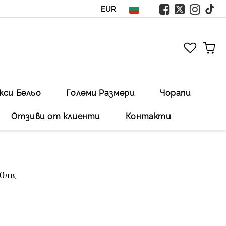
EUR
кси Бельо
Големи Размери
Чорапи
Отзиви от клиенти
Контакти
00лв
.Безплатна доставка със