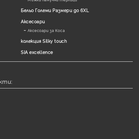
Бельо Големи Размери до 6XL
Аксесоари
Аксесоари за Коса
колекция Silky touch
SIA excellence
кти: