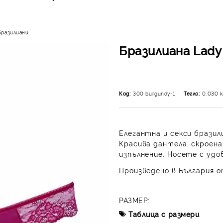
Бразилиани
Бразилиана Lady
Код:
300 burgundy-1
Тегло:
0.030
к
Елегантна и секси брази
Красива дантела, скроен
изпълнение. Носете с удо
Произведено в България о
РАЗМЕР:
Таблица с размери