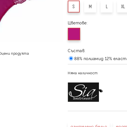
S
M
L
XL
Цветове:
Състав:
Оцени продукта
88% полиамид 12% еласт
Няма наличност
дантелено бельо
ерот