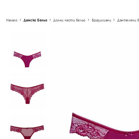
Начало
Дамско Бельо
Долни части бельо
Бразилиани
Дантелени 