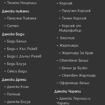
Тюлени Нощници
Корсаж
Памучен Корсаж
Дамски пижами
Памучна Пижама
Тюлен Корсаж
Сатен
Корсаж от
Микрофибър
Дамскo Боди
Бюстие
Боди Бельо
Жартиери
Боди с Къс Ръкав
Жартиер За Крак
Боди с Дълъг Ръкав
Сватбено Бельо
Боди Блуза
Бельо за Булки
Секси Боди
Сватбен Жартиер
Дамски Дрехи
Оформящо бельо
Дамски Клин
Дамски Чорапи
Потник
Дамски Терлици и
Дамска Блуза
Чорапи