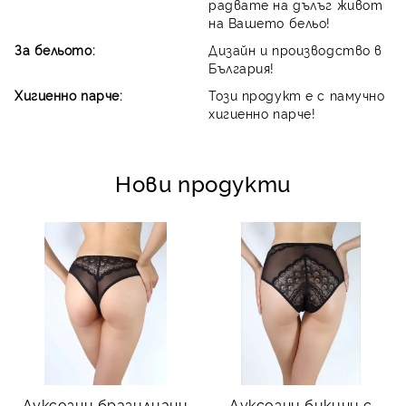
радвате на дълъг живот
на Вашето бельо!
За бельото:
Дизайн и производство в
България!
Хигиенно парче:
Този продукт е с памучно
хигиенно парче!
Нови продукти
Луксозни бразилиани
Луксозни бикини с