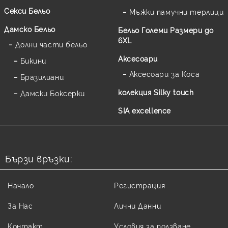
Секси Бельо
Мъжки памучни терлици
Дамско Бельо
Бельо Големи Размери до
6XL
Долни части бельо
Аксесоари
Бикини
Аксесоари за Коса
Бразилиани
колекция Silky touch
Дамски Боксерки
SIA excellence
Бързи връзки:
Начало
Регистрация
За Нас
Лични Данни
Контакт
Условия за ползване