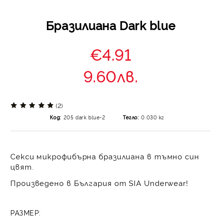
Бразилиана Dark blue
€4.91
9.60лв.
(2)
Код:
205 dark blue-2
Тегло:
0.030
кг
Секси микрофибърна бразилиана в тъмно син
цвят.
Произведено в България от SIA Underwear!
РАЗМЕР: