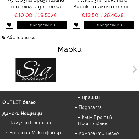
от тюл и дантела
висока талия от тюл
Charity
и дантела Charity
€10.00
19.56лв.
€13.50
26.40лв.
Виж детайли
Виж детайли
Абонирай се
Марки
Прашки
OUTLET бельо
Подплата
Дамски Нощници
Клин Против
Памучни Нощници
Протриване
Нощници Микрофибър
Комплекти Бельо