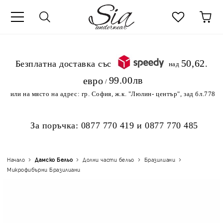
к
50,62
.Безплатна доставка със
над
99.00лв
евро
/
или на място на адрес:
гр. София, ж.к. "Люлин- център", зад бл.778
За поръчка:
0877 770 419
и
0877 770 485
Начало
Дамско Бельо
Долни части бельо
Бразилиани
Микрофибърни Бразилиани