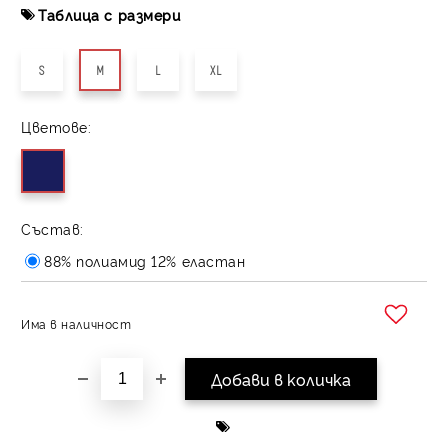
Таблица с размери
S
M
L
XL
Цветове:
Състав:
88% полиамид 12% еластан
Има в наличност
Добави в желани