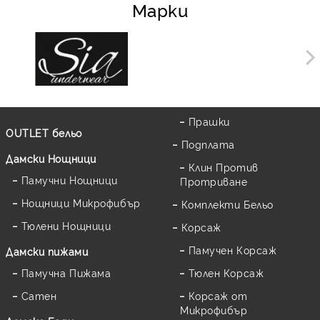
Марки
Прашки
OUTLET бельо
Подплата
Дамски Нощници
Клин Против
Памучни Нощници
Протриване
Нощници Микрофибър
Комплекти Бельо
Тюлени Нощници
Корсаж
Памучен Корсаж
Дамски пижами
Памучна Пижама
Тюлен Корсаж
Сатен
Корсаж от
Микрофибър