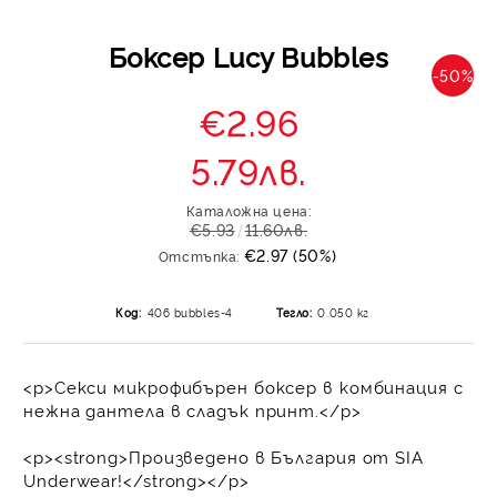
Боксер Lucy Bubbles
-50%
€2.96
5.79лв.
Каталожна цена:
€5.93
11.60лв.
€2.97 (50%)
Отстъпка:
Код:
406 bubbles-4
Тегло:
0.050
кг
<p>Секси микрофибърен боксер в комбинация с
нежна дантела в сладък принт.</p>
<p><strong>Произведено в България от SIA
Underwear!</strong></p>