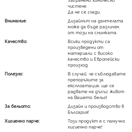
чистене.
Да не се глади.
Внимание:
Дизайнът на дантелата
може да бъде различен,
от този на снимката.
Качество:
Всики продукти са
произведени от
материали с високо
качество и Европейски
произход.
Полезно:
В случай, че съблюдавате
препоръките за
експлоатация, ще се
радвате на дълъг живот
на Вашето бельо!
За бельото:
Дизайн и производство в
България!
Хигиенно парче:
Този продукт е с памучно
хигиенно парче!