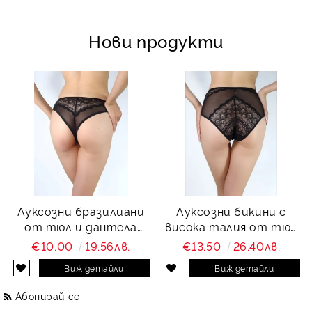
Нови продукти
Луксозни бразилиани
Луксозни бикини с
от тюл и дантела
висока талия от тюл
Charity
и дантела Charity
€10.00
19.56лв.
€13.50
26.40лв.
Виж детайли
Виж детайли
Абонирай се