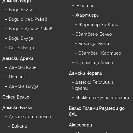
Дамскo Боди
Бюстие
Боди Бельо
Жартиери
Боди с Къс Ръкав
Жартиер За Крак
Боди с Дълъг Ръкав
Сватбено Бельо
Боди Блуза
Бельо за Булки
Секси Боди
Сватбен Жартиер
Дамски Дрехи
Оформящо бельо
Дамски Клин
Дамски Чорапи
Потник
Дамски Терлици и
Дамска Блуза
Чорапи
Секси Бельо
Мъжки памучни терлици
Дамско Бельо
Бельо Големи Размери до
6XL
Долни части бельо
Аксесоари
Бикини