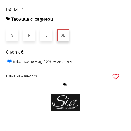
РАЗМЕР:
Таблица с размери
S
M
L
XL
Състав:
88% полиамид 12% еластан
Няма наличност
Добави в желани