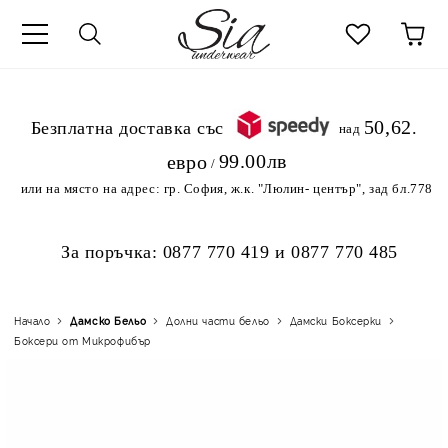
к
50,62
.Безплатна доставка със
над
99.00лв
евро
/
или на място на адрес:
гр. София, ж.к. "Люлин- център", зад бл.778
За поръчка:
0877 770 419
и
0877 770 485
Начало
Дамско Бельо
Долни части бельо
Дамски Боксерки
Боксери от Микрофибър