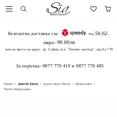
к
50,62
.Безплатна доставка със
над
99.00лв
евро
/
или на място на адрес:
гр. София, ж.к. "Люлин- център", зад бл.778
За поръчка:
0877 770 419
и
0877 770 485
Начало
Дамско Бельо
Долни части бельо
Бразилиани
Тюлени Бразилиани