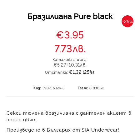
Бразилиана Pure black
-25%
€3.95
7.73лв.
Каталожна цена:
€5.27
10.31лв.
€1.32 (25%)
Отстъпка:
Код:
390-1 black-3
Тегло:
0.030
кг
Секси тюлена бразилиана с дантелен акцент в
черен цвят.
Произведено в България от SIA Underwear!