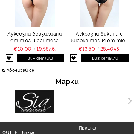
Луксозни бразилиани
Луксозни бикини с
от тюл и дантела
висока талия от тюл
Charity
и дантела Charity
€10.00
19.56лв.
€13.50
26.40лв.
Виж детайли
Виж детайли
Абонирай се
Марки
Прашки
OUTLET бельо