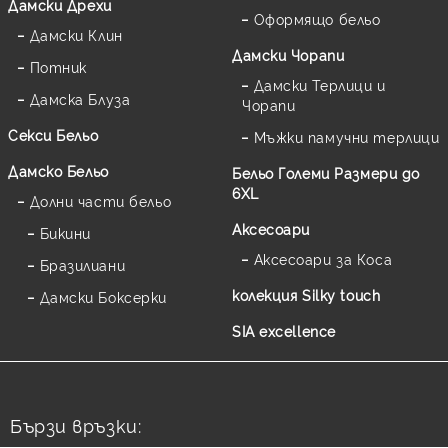
Дамски Дрехи
Оформящо бельо
Дамски Клин
Дамски Чорапи
Потник
Дамски Терлици и
Дамска Блуза
Чорапи
Секси Бельо
Мъжки памучни терлици
Дамско Бельо
Бельо Големи Размери до
6XL
Долни части бельо
Аксесоари
Бикини
Аксесоари за Коса
Бразилиани
колекция Silky touch
Дамски Боксерки
SIA excellence
Бързи връзки: