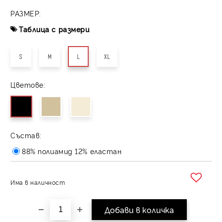
РАЗМЕР:
Таблица с размери
S
M
L
XL
Цветове:
Състав:
88% полиамид 12% еластан
Има в наличност
Добави в желани