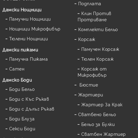
Подплата
Дамски Нощници
Клин Против
Памучни Нощници
Протриване
Нощници Микрофибър
Комплекти Бельо
Тюлени Нощници
Корсаж
Памучен Корсаж
Дамски пижами
Памучна Пижама
Тюлен Корсаж
Сатен
Корсаж от
Микрофибър
Дамскo Боди
Бюстие
Боди Бельо
Жартиери
Боди с Къс Ръкав
Жартиер За Крак
Боди с Дълъг Ръкав
Сватбено Бельо
Боди Блуза
Бельо за Булки
Секси Боди
Сватбен Жартиер