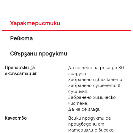
Съгласен съм с
Политиката за лични данни
Ние ще се свържем с вас в рамките на работния ден.
Характеристики
Ревюта
Свързани продукти
Препоръки за
Да се пере на ръка до 30
експлоатация:
градуса.
Забранено избелването.
Забранено сушенето в
сушилня.
Забранено химическо
чистене.
Да не се глади.
Качество:
Всики продукти са
произведени от
материали с високо