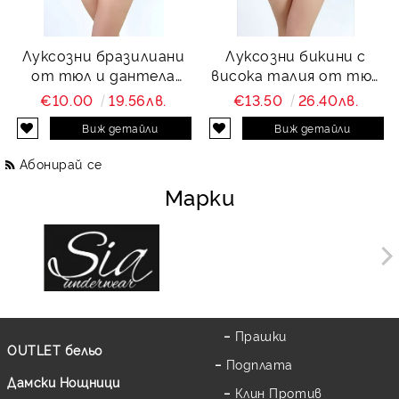
Луксозни бразилиани
Луксозни бикини с
от тюл и дантела
висока талия от тюл
Charity
и дантела Charity
€10.00
19.56лв.
€13.50
26.40лв.
Виж детайли
Виж детайли
Абонирай се
Марки
Прашки
OUTLET бельо
Подплата
Дамски Нощници
Клин Против