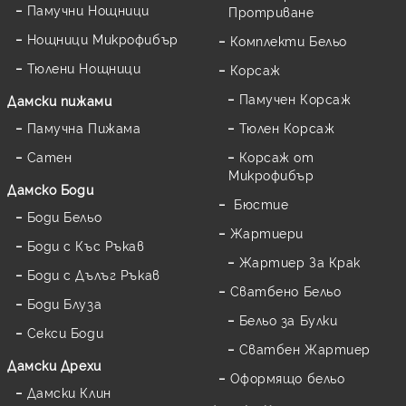
Памучни Нощници
Протриване
Нощници Микрофибър
Комплекти Бельо
Тюлени Нощници
Корсаж
Памучен Корсаж
Дамски пижами
Памучна Пижама
Тюлен Корсаж
Сатен
Корсаж от
Микрофибър
Дамскo Боди
Бюстие
Боди Бельо
Жартиери
Боди с Къс Ръкав
Жартиер За Крак
Боди с Дълъг Ръкав
Сватбено Бельо
Боди Блуза
Бельо за Булки
Секси Боди
Сватбен Жартиер
Дамски Дрехи
Оформящо бельо
Дамски Клин