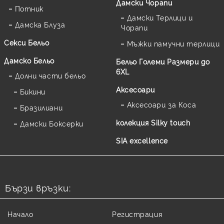
Дамски Чорапи
Потник
Дамски Терлици и
Дамска Блуза
Чорапи
Секси Бельо
Мъжки памучни терлици
Дамско Бельо
Бельо Големи Размери до
6XL
Долни части бельо
Аксесоари
Бикини
Аксесоари за Коса
Бразилиани
колекция Silky touch
Дамски Боксерки
SIA excellence
Бързи връзки:
Начало
Регистрация