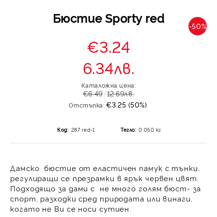
Бюстие Sporty red
-50%
€3.24
6.34лв.
Каталожна цена:
€6.49
12.69лв.
€3.25 (50%)
Отстъпка:
Код:
287 red-1
Тегло:
0.050
кг
Дамско бюстие
от еластичен памук с тънки,
регулиращи се презрамки в ярък червен цвят.
Подходящо за дами с не много голям бюст- за
спорт, разходки сред природата или винаги,
когато не Ви се носи сутиен.