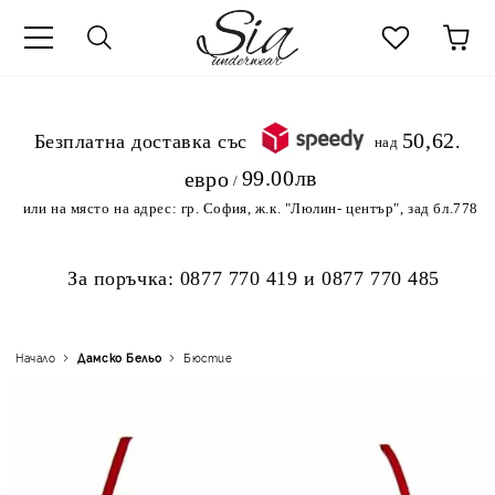
к
50,62
.Безплатна доставка със
над
99.00лв
евро
/
или на място на адрес:
гр. София, ж.к. "Люлин- център", зад бл.778
За поръчка:
0877 770 419
и
0877 770 485
Начало
Дамско Бельо
Бюстие