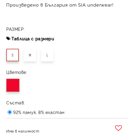
Произведено в България от SIA underwear!
РАЗМЕР:
Таблица с размери
S
M
L
Цветове:
Състав:
92% памук, 8% еластан
Има в наличност
Добави в желани