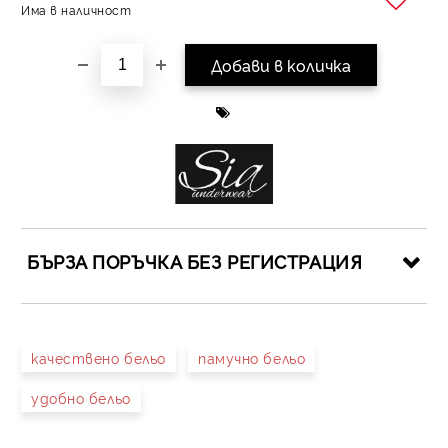
Има в наличност
Добави в желани
БЪРЗА ПОРЪЧКА БЕЗ РЕГИСТРАЦИЯ
САМО ПОПЪЛНЕТЕ 4 ПОЛЕТА
качествено бельо
памучно бельо
удобно бельо