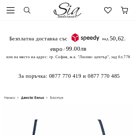
к
50,62
.Безплатна доставка със
над
99.00лв
евро
/
или на място на адрес:
гр. София, ж.к. "Люлин- център", зад бл.778
За поръчка:
0877 770 419
и
0877 770 485
Начало
Дамско Бельо
Бюстие