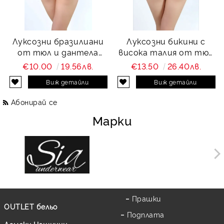
Луксозни бразилиани
Луксозни бикини с
от тюл и дантела
висока талия от тюл
Charity
и дантела Charity
€10.00
19.56лв.
€13.50
26.40лв.
Виж детайли
Виж детайли
Абонирай се
Марки
Прашки
OUTLET бельо
Подплата