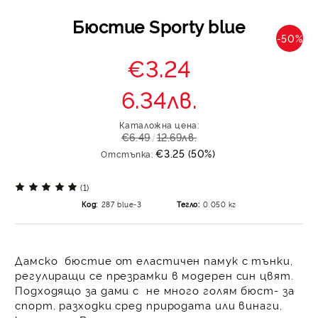
Бюстие Sporty blue
-50%
€3.24
6.34лв.
Каталожна цена:
€6.49
12.69лв.
€3.25 (50%)
Отстъпка:
(1)
Код:
287 blue-3
Тегло:
0.050
кг
Дамско бюстие
от еластичен памук с тънки,
регулиращи се презрамки в модерен син цвят.
Подходящо за дами с не много голям бюст- за
спорт, разходки сред природата или винаги,