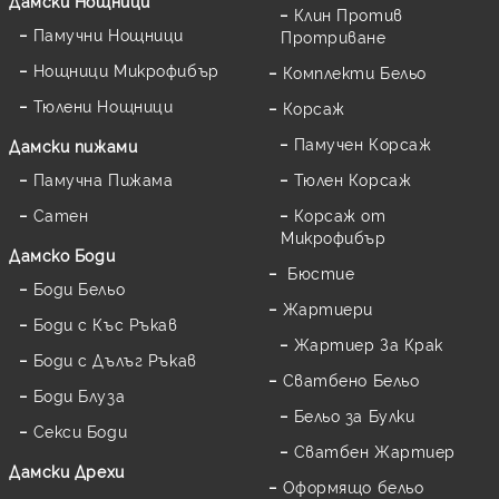
Дамски Нощници
Клин Против
Памучни Нощници
Протриване
Нощници Микрофибър
Комплекти Бельо
Тюлени Нощници
Корсаж
Памучен Корсаж
Дамски пижами
Памучна Пижама
Тюлен Корсаж
Сатен
Корсаж от
Микрофибър
Дамскo Боди
Бюстие
Боди Бельо
Жартиери
Боди с Къс Ръкав
Жартиер За Крак
Боди с Дълъг Ръкав
Сватбено Бельо
Боди Блуза
Бельо за Булки
Секси Боди
Сватбен Жартиер
Дамски Дрехи
Оформящо бельо