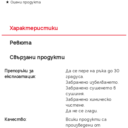
Оцени продукта
Съгласен съм с
Политиката за лични данни
Ние ще се свържем с вас в рамките на работния ден.
Характеристики
Ревюта
Свързани продукти
Препоръки за
Да се пере на ръка до 30
експлоатация:
градуса.
Забранено избелването.
Забранено сушенето в
сушилня.
Забранено химическо
чистене.
Да не се глади.
Качество:
Всики продукти са
произведени от