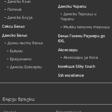
Дамски Клин
Дамски Чорапи
Потник
Дамски Терлици и
Дамска Блуза
Чорапи
Секси Бельо
Мъжки памучни терлици
Дамско Бельо
Бельо Големи Размери до
6XL
Долни части бельо
Аксесоари
Бикини
Аксесоари за Коса
Бразилиани
колекция Silky touch
Дамски Боксерки
SIA excellence
Бързи връзки:
Начало
Регистрация