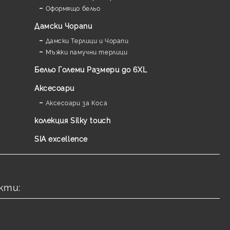
Оформящо бельо
Дамски Чорапи
Дамски Терлици и Чорапи
Мъжки памучни терлици
Бельо Големи Размери до 6XL
Аксесоари
Аксесоари за Коса
колекция Silky touch
SIA excellence
кти: