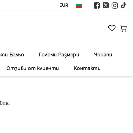
EUR
кси Бельо
Големи Размери
Чорапи
Отзиви от клиенти
Контакти
00лв
.Безплатна доставка със