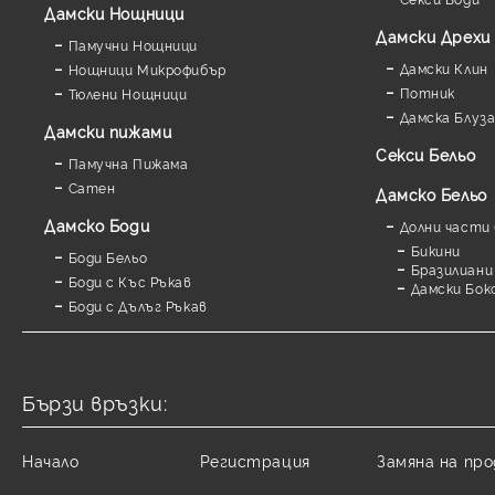
Дамски Нощници
Дамски Дрехи
Памучни Нощници
Дамски Клин
Нощници Микрофибър
Потник
Тюлени Нощници
Дамска Блуз
Дамски пижами
Секси Бельо
Памучна Пижама
Сатен
Дамско Бельо
Дамскo Боди
Долни части 
Бикини
Боди Бельо
Бразилиани
Боди с Къс Ръкав
Дамски Бок
Боди с Дълъг Ръкав
Бързи връзки:
Начало
Регистрация
Замяна на пр