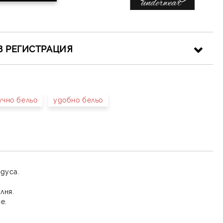
З РЕГИСТРАЦИЯ
учно бельо
удобно бельо
иката за лични данни
рамките на работния ден.
адуса.
лня.
е.