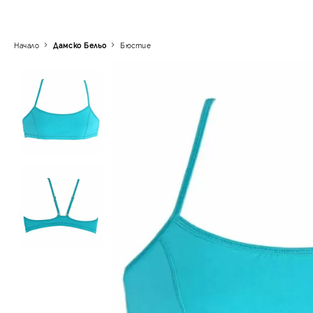
Начало
Дамско Бельо
Бюстие