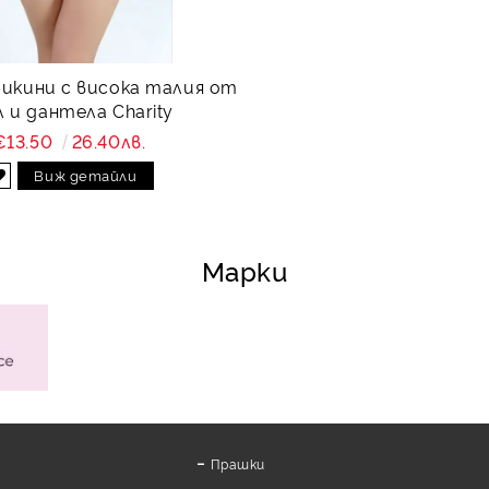
бикини с висока талия от
 и дантела Charity
€13.50
26.40лв.
Виж детайли
Марки
Прашки