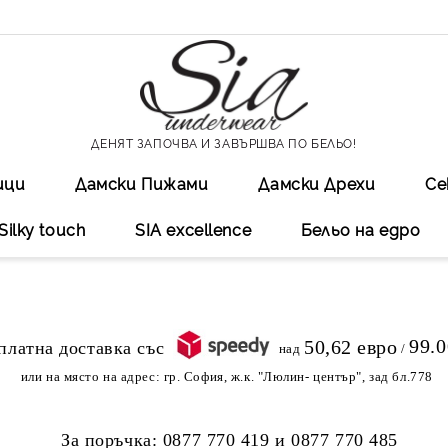
ДЕНЯТ ЗАПОЧВА И ЗАВЪРШВА ПО БЕЛЬО!
ици
Дамски Пижами
Дамски Дрехи
Се
Silky touch
SIA excellеnce
Бельо на едро
99.
50,62 евро
над
/
или на място на адрес:
гр. София, ж.к. "Люлин- център", зад бл.778
За поръчка:
0877 770 419
и
0877 770 485