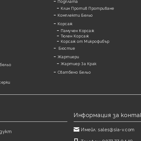
Подплата
Клин Против Протриване
Комплекти Бельо
Корсаж
Памучен Корсаж
а
Тюлен Корсаж
Корсаж от Микрофибър
Бюстие
Жартиери
Жартиер За Крак
бельо
Сватбено Бельо
серки
Информация за конта
Имейл:
sales@sia-v.com
одукт