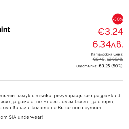
-50%
int
€3.24
6.34лв.
Каталожна цена:
€6.49
12.69лв.
€3.25 (50%)
Отстъпка:
тичен памук с тънки, регулиращи се презрамки в
ящо за дами с не много голям бюст- за спорт,
 или винаги, когато не Ви се носи сутиен.
от SIA underwear!