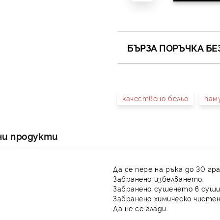
БЪРЗА ПОРЪЧКА БЕ
САМО ПОПЪЛНЕТЕ 4 ПОЛЕТА
качествено бельо
пам
Съгласен съм с
Полит
Ние ще се свържем с вас в 
ни продукти
Да се пере на ръка до 30 гр
Забранено избелването.
Забранено сушенето в суши
Забранено химическо чистен
Да не се глади.