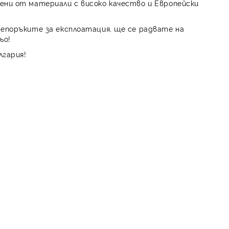
ени от материали с високо качество и Европейски
репоръките за експлоатация, ще се радвате на
ьо!
лгария!