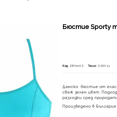
Бюстие Sporty m
Код:
287mint-3
Тегло:
0.050
кг
Дамско бюстие
от елас
свеж зелен цвят. Подход
разходки сред природата
Произведено в България 