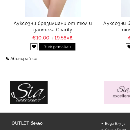
Луксозни бразилиани от тюл и
Луксозни 
дантела Charity
тюл
€10.00
19.56лв.
Виж детайли
Абонирай се
OUTLET бельо
Боди Блуза
Секси Боди